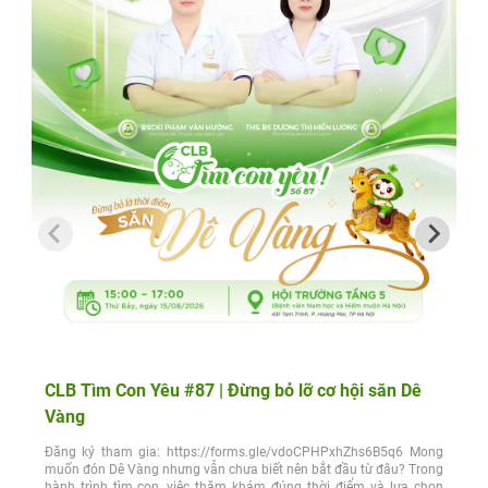
CLB Tìm Con Yêu #87 | Đừng bỏ lỡ cơ hội săn Dê
Vàng
Đăng ký tham gia: https://forms.gle/vdoCPHPxhZhs6B5q6 Mong
muốn đón Dê Vàng nhưng vẫn chưa biết nên bắt đầu từ đâu? Trong
hành trình tìm con, việc thăm khám đúng thời điểm và lựa chọn