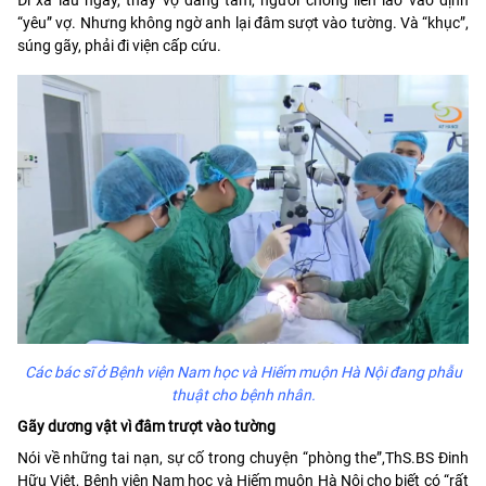
“yêu” vợ. Nhưng không ngờ anh lại đâm sượt vào tường. Và “khục”,
súng gãy, phải đi viện cấp cứu.
Các bác sĩ ở Bệnh viện Nam học và Hiếm muộn Hà Nội đang phẫu
thuật cho bệnh nhân.
Gãy dương vật vì đâm trượt vào tường
Nói về những tai nạn, sự cố trong chuyện “phòng the”,ThS.BS Đinh
Hữu Việt, Bệnh viện Nam học và Hiếm muộn Hà Nội cho biết có “rất