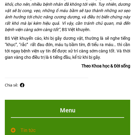
khỏi, cho nên, nhiều bệnh nhân đã không tới viện. Tuy nhiên, dương
vật sẽ bị cong, vẹo, những ổ máu bầm sẽ tạo thành những xơ sẹo
ảnh hưởng tới chức năng cương dương, và điều trị biến chứng này
rất khó mà lại kém hiệu quả. Vì vậy, cần tránh chủ quan, mà đến
bệnh viện càng sớm càng tốt”
, BS Việt khuyên.
BS Việt khuyến cáo, khi bị gãy dương vật, thường là sẽ nghe tiếng
“khục”, “rắc” rất đau đớn, máu tụ bầm tím, đi tiểu ra máu… thì cần
tới ngay bệnh viện uy tín để được xử trí càng sớm càng tốt. Và thời
gian vàng cho điều trị là 6 tiếng đầu, kể từ khi bị gãy.
Theo Khoa học & Đời sống
Chia sẻ:
Menu
Tin tức