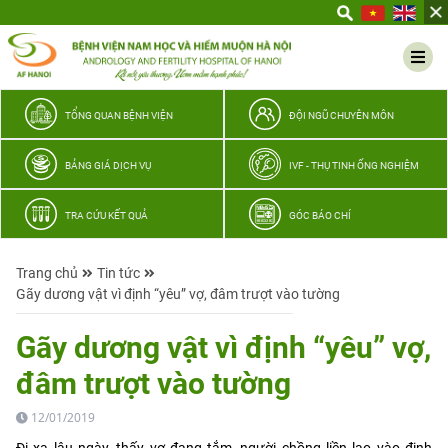
Yêu
thương
Lan
tỏa
–
TỔNG QUAN BỆNH VIỆN
ĐỘI NGŨ CHUYÊN MÔN
Trao
hy
BẢNG GIÁ DỊCH VỤ
IVF - THỤ TINH ỐNG NGHIỆM
vọng,
vun
TRA CỨU KẾT QUẢ
GÓC BÁO CHÍ
trọn
hạnh
Trang chủ
Tin tức
phúc
Gãy dương vật vì định “yêu” vợ, đâm trượt vào tường
gia
đình
Gãy dương vật vì định “yêu” vợ,
Quân
đâm trượt vào tường
nhân
12/01/2019
Đi xa lâu ngày, thấy vợ đang tắm, người chồng liền lao vào định