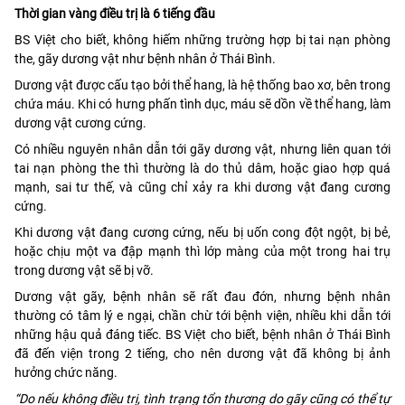
Thời gian vàng điều trị là 6 tiếng đầu
BS Việt cho biết, không hiếm những trường hợp bị tai nạn phòng
the, gãy dương vật như bệnh nhân ở Thái Bình.
Dương vật được cấu tạo bởi thể hang, là hệ thống bao xơ, bên trong
chứa máu. Khi có hưng phấn tình dục, máu sẽ dồn về thể hang, làm
dương vật cương cứng.
Có nhiều nguyên nhân dẫn tới gãy dương vật, nhưng liên quan tới
tai nạn phòng the thì thường là do thủ dâm, hoặc giao hợp quá
mạnh, sai tư thế, và cũng chỉ xảy ra khi dương vật đang cương
cứng.
Khi dương vật đang cương cứng, nếu bị uốn cong đột ngột, bị bẻ,
hoặc chịu một va đập mạnh thì lớp màng của một trong hai trụ
trong dương vật sẽ bị vỡ.
Dương vật gãy, bệnh nhân sẽ rất đau đớn, nhưng bệnh nhân
thường có tâm lý e ngại, chần chừ tới bệnh viện, nhiều khi dẫn tới
những hậu quả đáng tiếc. BS Việt cho biết, bệnh nhân ở Thái Bình
đã đến viện trong 2 tiếng, cho nên dương vật đã không bị ảnh
hưởng chức năng.
“Do nếu không điều trị, tình trạng tổn thương do gãy cũng có thể tự