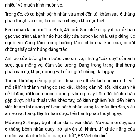
nhiều” và muôn hình muôn vẻ.
Trong đó, có ca bệnh bệnh nhân vừa mới đến tái khám sau 6 tháng
phẫu thuật, và cũng là một câu chuyện khá đặc biệt.
Bệnh nhân là người Thái Bình, 45 tuổi. Sau nhiều ngày đi xa về, bao
gạo vác trên vai, anh háo hức đẩy cửa bước vào nhà. Gặp đúng lúc
người vợ đang tắm trong buồng tắm, nhìn qua khe cửa, người
chồng thấy cảm hứng dâng trào.
Anh xô cửa buồng tắm bước vào ôm vợ, nhưng “của quý” của anh
sượt qua mông vợ, đâm vào tường. Đang trong trạng thái hưng
phấn cao độ, khục, dương vật của người chồng đã bị gãy.
Thông thường nếu gặp phẫu thuật viên thiếu kinh nghiệm thì vết
mổ sẽ hình thành mảng cơ sẹo xấu, không đàn hồi tốt, khi quan hệ
dễ bị đau, rối loạn cương dương. Nhưng may hôm đó, bệnh nhân
gặp được phẫu thuật viên khéo tay, có kinh nghiệm.“Khi đến bệnh
viện khám thì dương vật của bệnh nhân sưng to, màu tím đen, siêu
âm vỡ vật hang. Bệnh nhân được tiến hành phẫu thuật ngay.
Mổ xong 3, 4 ngày bệnh nhân đã ra viện được. Và vừa mới đây, sau
6 tháng bệnh nhân quay trở lại viện tái khám, thì chức năng của
dương vật đã được bảo toàn, rất tốt”, BS Việt cho biết.