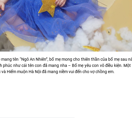
 mang tên “Ngô An Nhiên”, bố mẹ mong cho thiên thần của bố mẹ sau này
h phúc như cái tên con đã mang nha – Bố mẹ yêu con vô điều kiện. Một 
ọc và Hiếm muộn Hà Nội đã mang niềm vui đến cho vợ chồng em.