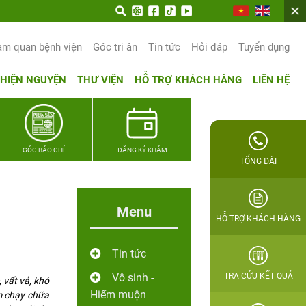
am quan bệnh viện
Góc tri ân
Tin tức
Hỏi đáp
Tuyển dụng
THIỆN NGUYỆN
THƯ VIỆN
HỖ TRỢ KHÁCH HÀNG
LIÊN HỆ
GÓC BÁO CHÍ
ĐĂNG KÝ KHÁM
TỔNG ĐÀI
Menu
HỖ TRỢ KHÁCH HÀNG
Tin tức
Vô sinh -
TRA CỨU KẾT QUẢ
 vất vả, khó
Hiếm muộn
m chạy chữa