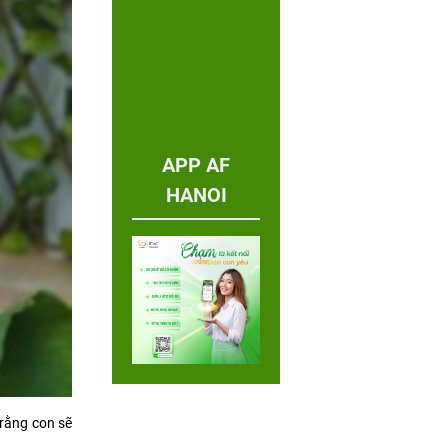
APP AF
HANOI
rằng con sẽ