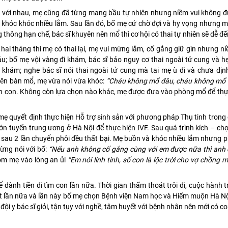
với nhau, mẹ cũng đã từng mang bầu tự nhiên nhưng niềm vui không đ
đã khóc khóc nhiều lắm. Sau lần đó, bố mẹ cứ chờ đợi và hy vọng nhưng 
g thông hạn chế, bác sĩ khuyên nên mổ thì cơ hội có thai tự nhiên sẽ dễ đ
hai tháng thì mẹ có thai lại, mẹ vui mừng lắm, cố gắng giữ gìn nhưng n
u; bố mẹ vội vàng đi khám, bác sĩ bảo nguy cơ thai ngoài tử cung và 
i khám; nghe bác sĩ nói thai ngoài tử cung mà tai mẹ ù đi và chưa địn
lên bàn mổ, mẹ vừa nói vừa khóc:
“Cháu không mổ đâu, cháu không mổ
lẫn con. Không còn lựa chọn nào khác, mẹ được đưa vào phòng mổ để th
mẹ quyết định thực hiện Hỗ trợ sinh sản với phương pháp Thụ tinh tron
lớn tuyến trung ương ở Hà Nội để thực hiện IVF. Sau quá trình kích – ch
au 2 lần chuyển phôi đều thất bại. Mẹ buồn và khóc nhiều lắm nhưng p
ừng nói với bố:
“Nếu anh không cố gắng cùng với em được nữa thì anh 
 ôm mẹ vào lòng an ủi
“Em nói linh tinh, số con là lộc trời cho vợ chồng 
để dành tiền đi tìm con lần nữa. Thời gian thấm thoát trôi đi, cuộc hành t
t lần nữa và lần này bố mẹ chọn Bệnh viện Nam học và Hiếm muộn Hà N
đội y bác sĩ giỏi, tận tụy với nghề, tâm huyết với bệnh nhân nên mới có 