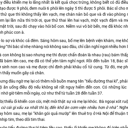
ậy điều khiến mẹ lo lắng nhất là kết quả chọc trứng, không biết có đủ điều
ạo được 9 phôi, đem nuôi 6 phôi lên ngày 5 thì được 5 phôi. Bác sĩ cho
 thử que thì không thấy lên vạch, mẹ chán nản bỏ que và đi vào phòng
m lại lần nữa thì trời ơi, que thử thai lên hai vạch, một vạch đậm và 
mặt trời, sau đó chạy vào hỏi bố con. Niềm vui vô bờ bến, mẹ đã khóc 
nh phúc con à.
ẹ lo sợ và khóc cả đêm. Sáng hôm sau, bố mẹ lên bệnh viện khám, mẹ kh
ông”
thì bác sĩ nhẹ nhàng nói không sao đâu, chỉ cần nghỉ ngơi nhiều hơn 
là con không bị sao nhưng mẹ thì được chẩn đoán là nhau (rau) bám thấp
đã bám lên cao, mẹ đã có thể yên tâm nghỉ ngơi. Rồi đến tuần 18, Bác sĩ
 sinh non cao và mẹ được chỉ định phải khâu cổ tử cung. Từ đó, mẹ ph
ảm thấy muốn gãy cả chân.
hưng đâu ngờ mẹ lại có thêm nỗi buồn mang tên “tiểu đường thai kì”, phải 
độ ăn uống điều độ nếu không sẽ rất nguy hiểm đến con. Có những lúc 
nhớ giờ tiêm mỗi ngày, cứ như thế từ tuần 28 đến tuần 37.
 bị thiếu ối khiến con còi, mệt mỏi thật sự và mẹ lại khóc. Bà ngoại xót ru
 cứ cái gì xấu xa nhất thì bị, đến khổ ăn cơm viện nhiều hơn ở nhà”
. Ngh
hôm sau, mẹ lại “khăn gói quả mướp” lên thuê trọ ở Hà Nội để thuận t
hịp tim, theo dõi tim thai.
uộn tiểu đường thai kì tiêm liều cao, thiếu ối khiến mẹ không đủ kiên nhẫ