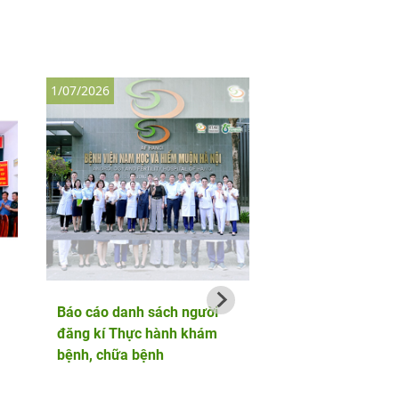
1/07/2026
26/04/2026
Báo cáo danh sách người
Lễ Giỗ Tổ Hùng Vươ
đăng kí Thực hành khám
Hướng về cội nguồn
bệnh, chữa bệnh
– Tự hào con rồng 