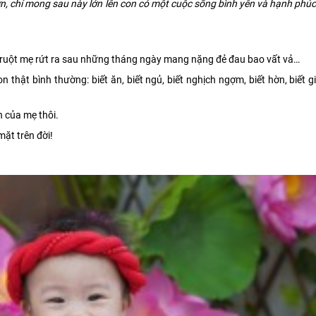
n, chỉ mong sau này lớn lên con có một cuộc sống bình yên và hạnh phúc
úc ruột mẹ rứt ra sau những tháng ngày mang nặng đẻ đau bao vất vả…
n thật bình thường: biết ăn, biết ngủ, biết nghịch ngợm, biết hờn, biết gi
n của mẹ thôi.
ặt trên đời!