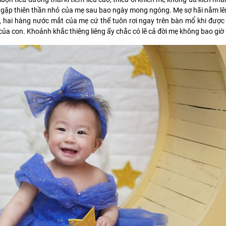
 gặp thiên thần nhỏ của mẹ sau bao ngày mong ngóng. Mẹ sợ hãi nằm lê
i, hai hàng nước mắt của mẹ cứ thế tuôn rơi ngay trên bàn mổ khi đượ
a con. Khoảnh khắc thiêng liêng ấy chắc có lẽ cả đời mẹ không bao giờ