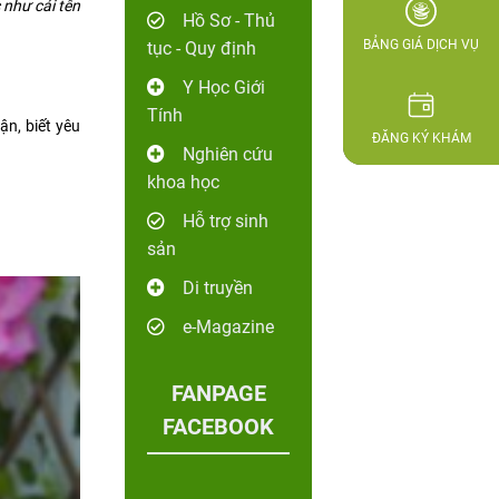
 như cái tên
Hồ Sơ - Thủ
BẢNG GIÁ DỊCH VỤ
tục - Quy định
Y Học Giới
Tính
ận, biết yêu
ĐĂNG KÝ KHÁM
Nghiên cứu
khoa học
Hỗ trợ sinh
sản
Di truyền
e-Magazine
FANPAGE
FACEBOOK