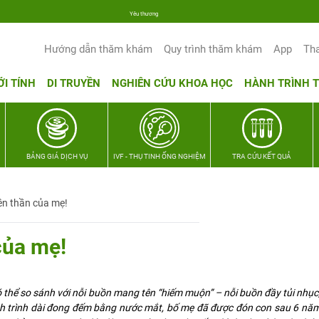
Yêu thương Lan tỏa – Trao hy vọng, vun trọn hạnh phúc gia đình Quân nhân
Hướng dẫn thăm khám
Quy trình thăm khám
App
Th
ỚI TÍNH
DI TRUYỀN
NGHIÊN CỨU KHOA HỌC
HÀNH TRÌNH 
BẢNG GIÁ DỊCH VỤ
IVF - THỤ TINH ỐNG NGHIỆM
TRA CỨU KẾT QUẢ
ên thần của mẹ!
của mẹ!
thể so sánh với nỗi buồn mang tên “hiếm muộn” – nỗi buồn đầy tủi nhục,
h trình dài đong đếm bằng nước mắt, bố mẹ đã được đón con sau 6 nă