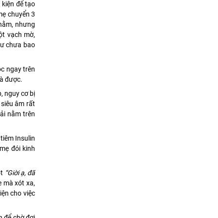
 kiện để tạo
 mẹ chuyển 3
 nằm, nhưng
một vạch mờ,
như chưa bao
óc ngay trên
là được.
, nguy cơ bị
 siêu âm rất
ải nằm trên
tiêm Insulin
mẹ đói kinh
ột
“Giời ạ, đã
e mà xót xa,
iện cho việc
n để chờ đợi