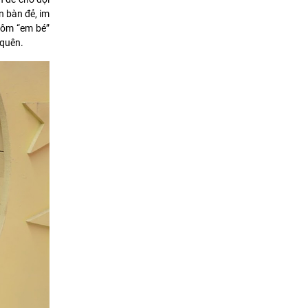
n bàn đẻ, im
c ôm “em bé”
 quên.