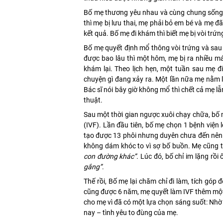
Bố mẹ thương yêu nhau và cùng chung sống 
thì mẹ bị lưu thai, mẹ phải bỏ em bé và mẹ 
kết quả. Bố mẹ đi khám thì biết mẹ bị vòi trứn
Bố mẹ quyết định mổ thông vòi trứng và sau 
được bao lâu thì một hôm, mẹ bị ra nhiều má
khám lại. Theo lịch hẹn, một tuần sau mẹ đ
chuyện gì đang xảy ra. Một lần nữa mẹ nằm 
Bác sĩ nói bây giờ không mổ thì chết cả mẹ 
thuật.
Sau một thời gian ngược xuôi chạy chữa, bố 
(IVF). Lần đầu tiên, bố mẹ chọn 1 bệnh viện 
tạo được 13 phôi nhưng duyên chưa đến nên s
không dám khóc to vì sợ bố buồn. Mẹ cũng t
con đường khác”.
Lúc đó, bố chỉ im lặng rồi
gắng”
.
Thế rồi, Bố mẹ lại chăm chỉ đi làm, tích góp 
cũng được 6 năm, mẹ quyết làm IVF thêm mộ
cho mẹ vì đã có một lựa chọn sáng suốt: Nhờ 
nay – tình yêu to đùng của mẹ.