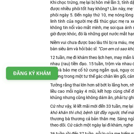
Khi chọc trứng, mẹ lại bị hôn mê lần 3, tỉnh d
được nhiều phôi tốt hay không? Lần này, mẹ t
phôi ngày 5. Đến ngày thứ 10, mẹ nóng lòng
linh tính của người mẹ đã thúc giục mẹ ra xe
không tin nổi vào mắt mình, mẹ soi qua ánh 
giờ được khóc, đó là những giọt nước mắt hạ
Niềm vui chưa được bao lâu thì bị ra máu, m
bàn siêu âm và hỏi bác sĩ:
“Con em có sao kh
12 tuần, mẹ đi khám theo lịch hẹn, may mắn 
nhau (rau) tiền đạo. 15 tuần, trộm vía nhau 
lâu và bảo mẹ cổ tử cung ngắn quá, nguy cơ
ĐĂNG KÝ KHÁM
giường trong một tư thế gác chân lên gối, c
Tưởng rằng thai lớn hơn sẽ bớt lo lắng hơn, n
liều cao mỗi ngày 4 mũi, kết hợp cùng chế 
khủng nhưng cũng không dám ăn, phải tự ghi 
Cứ như vậy, lê lết mãi mới đến 33 tuần, mẹ lại
khó khăn thì chớ, bệnh tật đầy người, thế mà
thương bà thương cả bản thân mẹ. Sáng ngày 
theo dõi. Cứ cách một ngày lại đi khám, nghe n
36 tuần rồi đến 37 tuần, nỗi lo của mẹ hiếm m