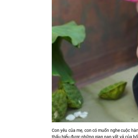
Con yêu của mẹ, con có muốn nghe cuộc hàn
thấu hiểu được những gian nan vất vả của bố