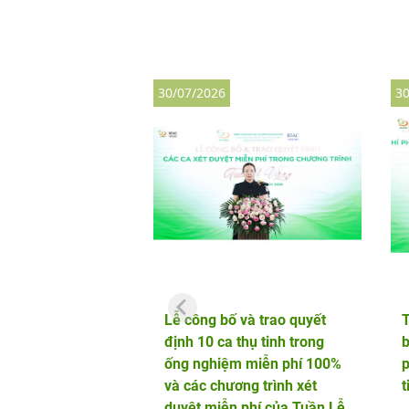
30/07/2026
30
Lễ công bố và trao quyết
định 10 ca thụ tinh trong
b
ống nghiệm miễn phí 100%
p
và các chương trình xét
t
duyệt miễn phí của Tuần Lễ