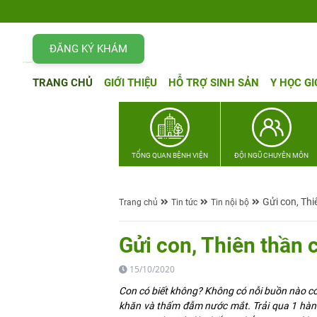
ĐĂNG KÝ KHÁM
TRANG CHỦ
GIỚI THIỆU
HỖ TRỢ SINH SẢN
Y HỌC GI
TỔNG QUAN BỆNH VIỆN
ĐỘI NGŨ CHUYÊN MÔN
Gửi con, Thi
Trang chủ
Tin tức
Tin nội bộ
Gửi con, Thiên thần 
15/10/2020
Con có biết không? Không có nỗi buồn nào có 
khăn và thấm đẫm nước mắt. Trải qua 1 hàn