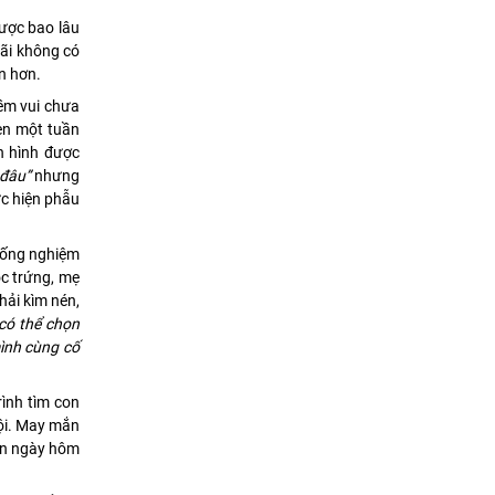
ược bao lâu
mãi không có
ến hơn.
iềm vui chưa
hẹn một tuần
h hình được
 đâu”
nhưng
ực hiện phẫu
g ống nghiệm
ọc trứng, mẹ
hải kìm nén,
có thể chọn
mình cùng cố
rình tìm con
ội. May mắn
con ngày hôm