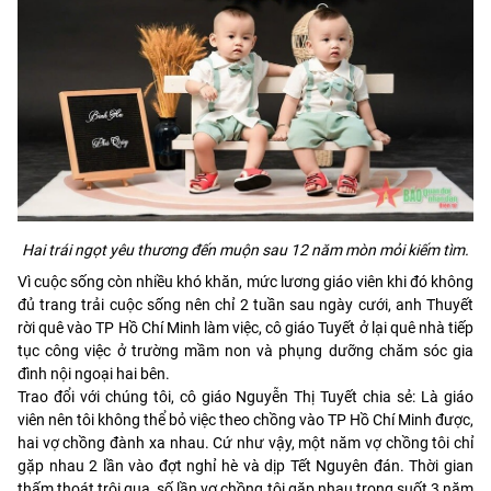
Hai trái ngọt yêu thương đến muộn sau 12 năm mòn mỏi kiếm tìm.
Vì cuộc sống còn nhiều khó khăn, mức lương giáo viên khi đó không
đủ trang trải cuộc sống nên chỉ 2 tuần sau ngày cưới, anh Thuyết
rời quê vào TP Hồ Chí Minh làm việc, cô giáo Tuyết ở lại quê nhà tiếp
tục công việc ở trường mầm non và phụng dưỡng chăm sóc gia
đình nội ngoại hai bên.
Trao đổi với chúng tôi, cô giáo Nguyễn Thị Tuyết chia sẻ: Là giáo
viên nên tôi không thể bỏ việc theo chồng vào TP Hồ Chí Minh được,
hai vợ chồng đành xa nhau. Cứ như vậy, một năm vợ chồng tôi chỉ
gặp nhau 2 lần vào đợt nghỉ hè và dịp Tết Nguyên đán. Thời gian
thấm thoát trôi qua, số lần vợ chồng tôi gặp nhau trong suốt 3 năm