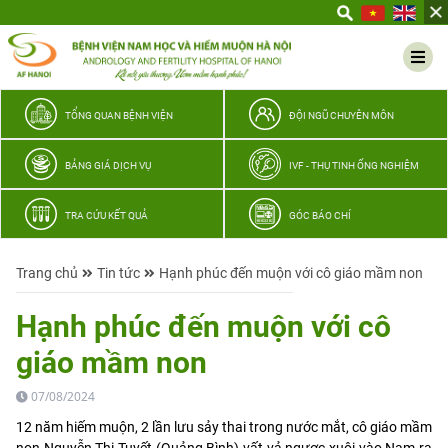
Yêu
thương
Lan
tỏa
–
TỔNG QUAN BỆNH VIỆN
ĐỘI NGŨ CHUYÊN MÔN
Trao
hy
BẢNG GIÁ DỊCH VỤ
IVF - THỤ TINH ỐNG NGHIỆM
vọng,
vun
TRA CỨU KẾT QUẢ
GÓC BÁO CHÍ
trọn
hạnh
Trang chủ
Tin tức
Hạnh phúc đến muộn với cô giáo mầm non
phúc
gia
Hạnh phúc đến muộn với cô
đình
giáo mầm non
Quân
nhân
07/08/2024
12 năm hiếm muộn, 2 lần lưu sảy thai trong nước mắt, cô giáo mầm
non Nguyễn Thị Tuyết (Quảng Bình) vất vả ngược xuôi vào Nam ra