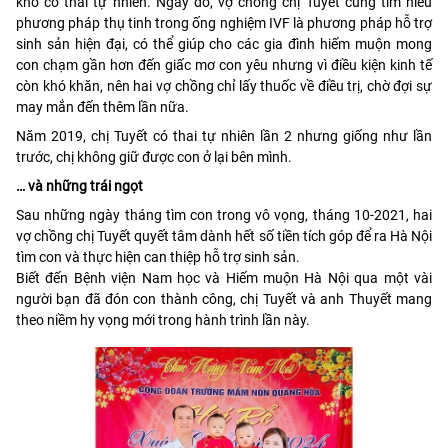
khó có thai tự nhiên. Ngày đó, vợ chồng chị Tuyết cũng tìm hiểu
phương pháp thụ tinh trong ống nghiệm IVF là phương pháp hỗ trợ
sinh sản hiện đại, có thể giúp cho các gia đình hiếm muộn mong
con chạm gần hơn đến giấc mơ con yêu nhưng vì điều kiện kinh tế
còn khó khăn, nên hai vợ chồng chỉ lấy thuốc về điều trị, chờ đợi sự
may mắn đến thêm lần nữa.
Năm 2019, chị Tuyết có thai tự nhiên lần 2 nhưng giống như lần
trước, chị không giữ được con ở lại bên mình.
… và những trái ngọt
Sau những ngày tháng tìm con trong vô vọng, tháng 10-2021, hai
vợ chồng chị Tuyết quyết tâm dành hết số tiền tích góp để ra Hà Nội
tìm con và thực hiện can thiệp hỗ trợ sinh sản.
Biết đến Bệnh viện Nam học và Hiếm muộn Hà Nội qua một vài
người bạn đã đón con thành công, chị Tuyết và anh Thuyết mang
theo niềm hy vọng mới trong hành trình lần này.