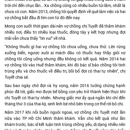
trời chỉ đến chục lần… Xa chồng cũng có nhiều buồn tủi lắm, nhất là
chưa có con. Năm 2013, chồng tôi quyết định về quê làm việc và hai
vợ chồng bắt đầu đi tìm con từ đó đến nay.
Mong con suốt thời gian dài nên vợ chồng chị Tuyết đã thăm khám
nhiều nơi, điều trị nhiều loại thuốc, đông tây y kết hợp nhưng đợi
mãi vẫn chưa thấy “tin vui” về nhà.
“Không thuốc gì hai vợ chồng tôi chưa uống, chưa thử. Lên rừng
xuống biển, ngược xuôi ai mách đâu có thuốc hay thầy giỏi vợ
chồng tôi cũng uống nhưng đều không có kết quả. Năm 2014 hai
vợ chồng tôi vào Huế thăm khám, khi đó bác sĩ bảo chồng tôi tinh
trùng yếu và cho thuốc về điều trị, bồi bổ đợi có thai tự nhiên”, chị
Tuyết chia sẻ.
Sau bao ngày chờ đợi và hy vọng, năm 2016 tưởng chừng hạnh
phúc đã tới, giấc mơ được bế bồng con yêu trở thành hiện thực khi
chị Tuyết có thai tự nhiên. Nhưng giấc mơ ấy quá ngắn khi chỉ đến
tháng thứ 3 của thai kỳ, sinh linh bé nhỏ bên trong cơ thể rời bỏ chị.
Năm 2017 khi nỗi buồn nguôi ngoai, vợ chồng chị Tuyết một lần
nữa vào TP Hồ Chí Minh thăm khám. Vẫn cho kết quả như lần
khám trước, bác sĩ kết luận tinh trùng chồng yếu, dị dạng nhiều nên