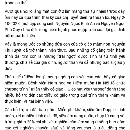
trong cơ thể.
Vượt qua nỗi lo lắng mất con ở 2 lần mang thai tự nhiên trước đây,
lần này cả quá trình thai kỳ của chị Tuyết diễn ra thuận lợi. Ngày 2-
10-2023, một cặp song sinh Nguyễn Ngọc Bình An và Nguyễn Ngọc
Phú Quý chào đời trong niềm hạnh phúc ngập tràn của đại gia đình
nội ngoại hai bên.
Vậy là mong ước có những đứa con của cô giáo mầm non Nguyễn
Thị Tuyết đã trở thành hiện thực. Sau những cố gắng trên hành
trình dài tìm con là những “trái ngọt” được sinh ra từ tình yêu
thương, chia sẻ của gia đình, người thân và cả những bác sĩ giàu y
đức.
Thấu hiểu “tiếng lòng” mong ngóng con yêu của các thầy cô giáo
hiếm muộn, Bệnh viện Nam học và Hiếm muộn Hà Nội tổ chức
chương trình “Tri ân thầy cô giáo – Gieo hạt yêu thương” dành tặng
nhiều hỗ trợ đến các thầy cô giáo trong quá trình thăm khám và
thực hiện IVF tại bệnh viện.
Các hỗ trợ ưu đãi bao gồm: Miễn phí khám, siêu âm Doppler tinh
hoàn, xét nghiệm tinh dịch đồ, siêu âm nang noãn, chụp tử cung-vòi
trứng; giảm 20% chi phí xét nghiệm cận lâm sàng (không bao gồm
các xét nghiệm chuyên sâu) và tặng voucher 3 triệu đồng cho