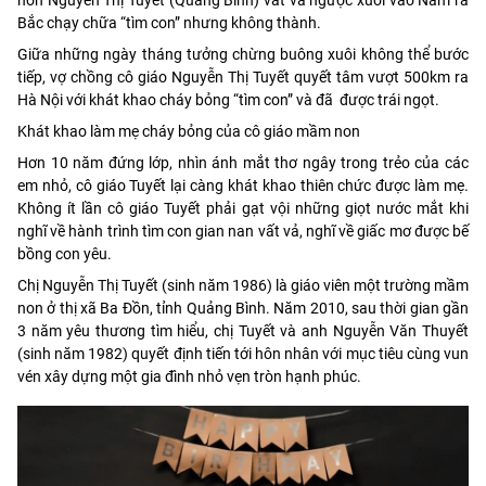
Bắc chạy chữa “tìm con” nhưng không thành.
Giữa những ngày tháng tưởng chừng buông xuôi không thể bước
tiếp, vợ chồng cô giáo Nguyễn Thị Tuyết quyết tâm vượt 500km ra
Hà Nội với khát khao cháy bỏng “tìm con” và đã được trái ngọt.
Khát khao làm mẹ cháy bỏng của cô giáo mầm non
Hơn 10 năm đứng lớp, nhìn ánh mắt thơ ngây trong trẻo của các
em nhỏ, cô giáo Tuyết lại càng khát khao thiên chức được làm mẹ.
Không ít lần cô giáo Tuyết phải gạt vội những giọt nước mắt khi
nghĩ về hành trình tìm con gian nan vất vả, nghĩ về giấc mơ được bế
bồng con yêu.
Chị Nguyễn Thị Tuyết (sinh năm 1986) là giáo viên một trường mầm
non ở thị xã Ba Đồn, tỉnh Quảng Bình. Năm 2010, sau thời gian gần
3 năm yêu thương tìm hiểu, chị Tuyết và anh Nguyễn Văn Thuyết
(sinh năm 1982) quyết định tiến tới hôn nhân với mục tiêu cùng vun
vén xây dựng một gia đình nhỏ vẹn tròn hạnh phúc.