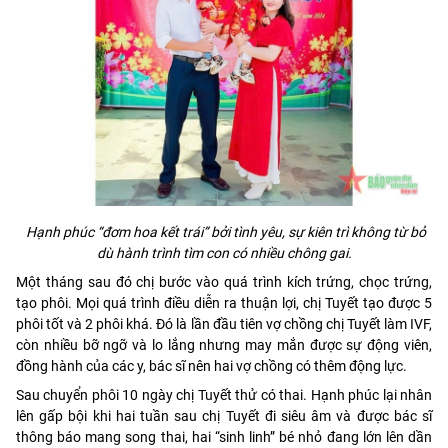
Hạnh phúc “đơm hoa kết trái” bởi tình yêu, sự kiên trì không từ bỏ
dù hành trình tìm con có nhiều chông gai.
Một tháng sau đó chị bước vào quá trình kích trứng, chọc trứng,
tạo phôi. Mọi quá trình điều diễn ra thuận lợi, chị Tuyết tạo được 5
phôi tốt và 2 phôi khá. Đó là lần đầu tiên vợ chồng chị Tuyết làm IVF,
còn nhiều bỡ ngỡ và lo lắng nhưng may mắn được sự động viên,
đồng hành của các y, bác sĩ nên hai vợ chồng có thêm động lực.
Sau chuyển phôi 10 ngày chị Tuyết thử có thai. Hạnh phúc lại nhân
lên gấp bội khi hai tuần sau chị Tuyết đi siêu âm và được bác sĩ
thông báo mang song thai, hai “sinh linh” bé nhỏ đang lớn lên dần