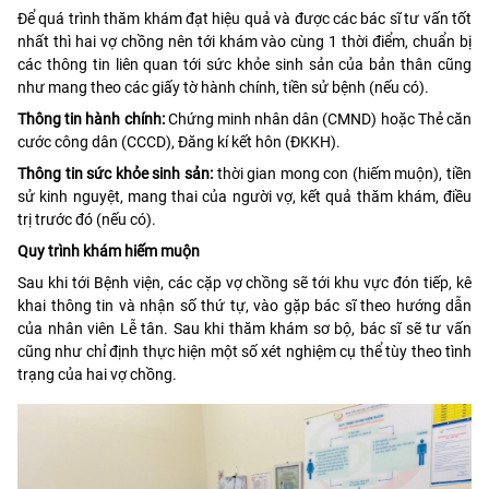
Để quá trình thăm khám đạt hiệu quả và được các bác sĩ tư vấn tốt
nhất thì hai vợ chồng nên tới khám vào cùng 1 thời điểm, chuẩn bị
các thông tin liên quan tới sức khỏe sinh sản của bản thân cũng
như mang theo các giấy tờ hành chính, tiền sử bệnh (nếu có).
Thông tin hành chính:
Chứng minh nhân dân (CMND) hoặc Thẻ căn
cước công dân (CCCD), Đăng kí kết hôn (ĐKKH).
Thông tin sức khỏe sinh sản:
thời gian mong con (hiếm muộn), tiền
sử kinh nguyệt, mang thai của người vợ, kết quả thăm khám, điều
trị trước đó (nếu có).
Quy trình khám hiếm muộn
Sau khi tới Bệnh viện, các cặp vợ chồng sẽ tới khu vực đón tiếp, kê
khai thông tin và nhận số thứ tự, vào gặp bác sĩ theo hướng dẫn
của nhân viên Lễ tân. Sau khi thăm khám sơ bộ, bác sĩ sẽ tư vấn
cũng như chỉ định thực hiện một số xét nghiệm cụ thể tùy theo tình
trạng của hai vợ chồng.