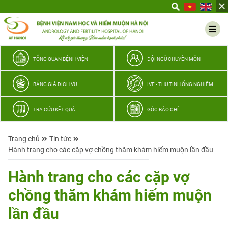
Yêu
thương
Lan
tỏa
–
TỔNG QUAN BỆNH VIỆN
ĐỘI NGŨ CHUYÊN MÔN
Trao
hy
BẢNG GIÁ DỊCH VỤ
IVF - THỤ TINH ỐNG NGHIỆM
vọng,
vun
TRA CỨU KẾT QUẢ
GÓC BÁO CHÍ
trọn
hạnh
Trang chủ
Tin tức
phúc
Hành trang cho các cặp vợ chồng thăm khám hiếm muộn lần đầu
gia
đình
Hành trang cho các cặp vợ
Quân
chồng thăm khám hiếm muộn
nhân
lần đầu