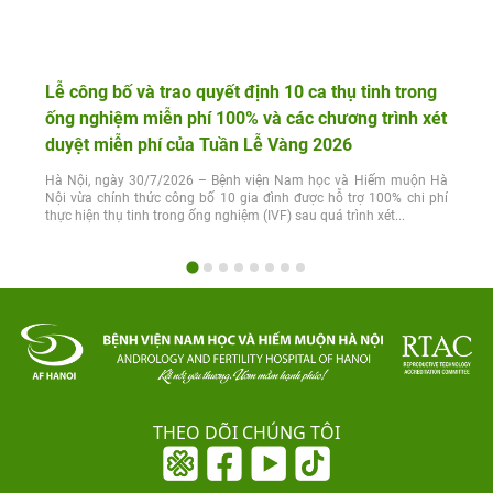
Lễ công bố và trao quyết định 10 ca thụ tinh trong
ống nghiệm miễn phí 100% và các chương trình xét
duyệt miễn phí của Tuần Lễ Vàng 2026
Hà Nội, ngày 30/7/2026 – Bệnh viện Nam học và Hiếm muộn Hà
Nội vừa chính thức công bố 10 gia đình được hỗ trợ 100% chi phí
thực hiện thụ tinh trong ống nghiệm (IVF) sau quá trình xét...
THEO DÕI CHÚNG TÔI