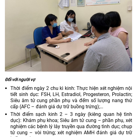
Đối với người vợ
Thời điểm ngày 2 chu kì kinh: Thực hiện xét nghiệm nội
tiết sinh dục: FSH, LH, Estradiol, Progesteron, Prolactin;
Siêu âm tử cung phần phụ và đếm số lượng nang thứ
cấp (AFC – đánh giá dự trữ buồng trứng);…
Thời điểm sạch kinh 2 – 3 ngày (kiêng quan hệ tình
dục): Khám phụ khoa; Siêu âm tử cung – phần phụ, xét
nghiệm các bệnh lý lây truyền qua đường tình dục; chụp
tử cung – vòi trứng; xét nghiệm AMH đánh giá dự trữ