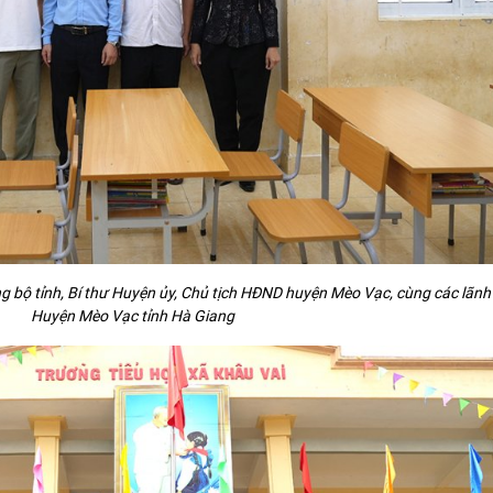
 bộ tỉnh, Bí thư Huyện ủy, Chủ tịch HĐND huyện Mèo Vạc, cùng các lãn
Huyện Mèo Vạc tỉnh Hà Giang