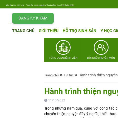
Yêu thương Lan tỏa – Trao hy vọng, vun trọn hạnh phúc gia đình Quân nhân
ĐĂNG KÝ KHÁM
TRANG CHỦ
GIỚI THIỆU
HỖ TRỢ SINH SẢN
Y HỌC GI
TỔNG QUAN BỆNH VIỆN
ĐỘI NGŨ CHUYÊN MÔN
Hành trình thiện nguyệ
Trang chủ
Tin tức
Hành trình thiện ng
11/10/2022
Trong những năm qua, cùng với công tác 
chuyến thiện nguyện đầy ý nghĩa, thiết thực