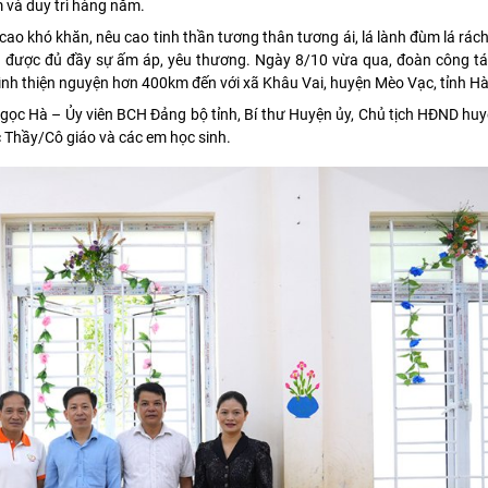
và duy trì hàng năm.
o khó khăn, nêu cao tinh thần tương thân tương ái, lá lành đùm lá rách
 được đủ đầy sự ấm áp, yêu thương. Ngày 8/10 vừa qua, đoàn công tá
nh thiện nguyện hơn 400km đến với xã Khâu Vai, huyện Mèo Vạc, tỉnh Hà
gọc Hà – Ủy viên BCH Đảng bộ tỉnh, Bí thư Huyện ủy, Chủ tịch HĐND hu
Thầy/Cô giáo và các em học sinh.