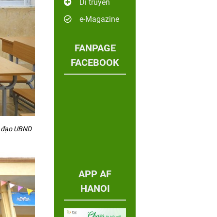
Di truyền
e-Magazine
FANPAGE
FACEBOOK
h đạo UBND
APP AF
HANOI