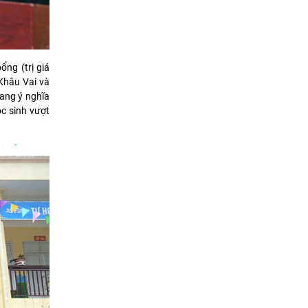
ổng (trị giá
Khâu Vai và
mang ý nghĩa
ọc sinh vượt