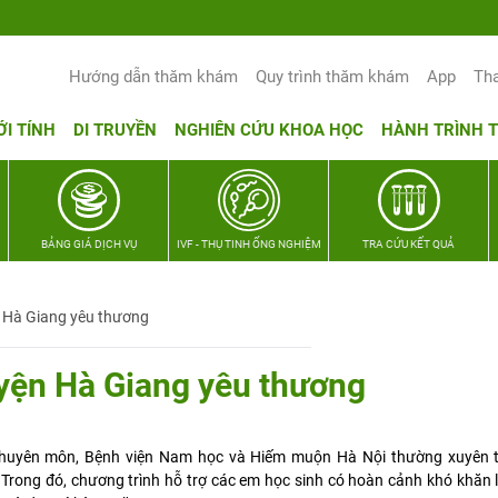
Hướng dẫn thăm khám
Quy trình thăm khám
App
Th
ỚI TÍNH
DI TRUYỀN
NGHIÊN CỨU KHOA HỌC
HÀNH TRÌNH 
BẢNG GIÁ DỊCH VỤ
IVF - THỤ TINH ỐNG NGHIỆM
TRA CỨU KẾT QUẢ
n Hà Giang yêu thương
uyện Hà Giang yêu thương
chuyên môn, Bệnh viện Nam học và Hiếm muộn Hà Nội thường xuyên 
. Trong đó, chương trình hỗ trợ các em học sinh có hoàn cảnh khó khăn 