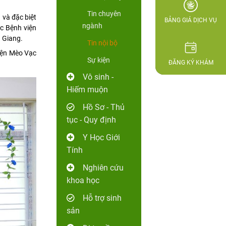
Tin chuyên
 và đặc biệt
BẢNG GIÁ DỊCH VỤ
ngành
c Bệnh viện
 Giang.
Tin nội bộ
yện Mèo Vạc
Sự kiện
ĐĂNG KÝ KHÁM
Vô sinh -
Hiếm muộn
Hồ Sơ - Thủ
tục - Quy định
Y Học Giới
Tính
Nghiên cứu
khoa học
Hỗ trợ sinh
sản