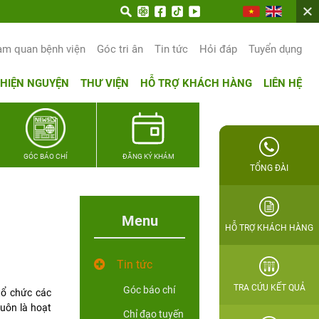
am quan bệnh viện
Góc tri ân
Tin tức
Hỏi đáp
Tuyển dụng
THIỆN NGUYỆN
THƯ VIỆN
HỖ TRỢ KHÁCH HÀNG
LIÊN HỆ
GÓC BÁO CHÍ
ĐĂNG KÝ KHÁM
TỔNG ĐÀI
Menu
HỖ TRỢ KHÁCH HÀNG
Tin tức
TRA CỨU KẾT QUẢ
Góc báo chí
tổ chức các
luôn là hoạt
Chỉ đạo tuyến