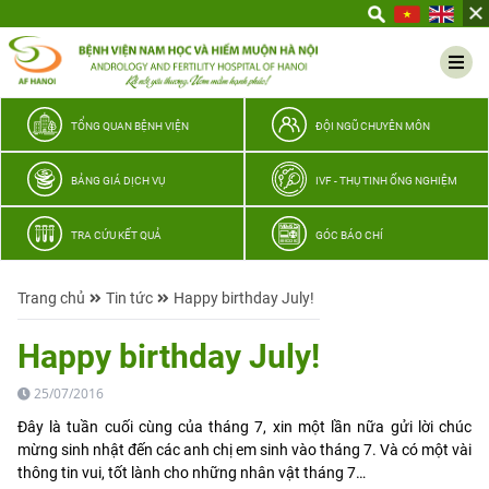
Yêu
thương
Lan
tỏa
–
TỔNG QUAN BỆNH VIỆN
ĐỘI NGŨ CHUYÊN MÔN
Trao
hy
BẢNG GIÁ DỊCH VỤ
IVF - THỤ TINH ỐNG NGHIỆM
vọng,
vun
TRA CỨU KẾT QUẢ
GÓC BÁO CHÍ
trọn
hạnh
Trang chủ
Tin tức
Happy birthday July!
phúc
gia
Happy birthday July!
đình
Quân
25/07/2016
nhân
Đây là tuần cuối cùng của tháng 7, xin một lần nữa gửi lời chúc
mừng sinh nhật đến các anh chị em sinh vào tháng 7. Và có một vài
thông tin vui, tốt lành cho những nhân vật tháng 7…