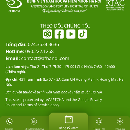
THEO DÕI CHÚNG TÔI
Tổng đài:
024.3634.3636
Hotline:
090.222.1268
Email:
contact@afhanoi.com
Lịch làm việc:
Thứ 2 - Thứ 7: 7h30 - 17h00 l Chủ Nhật: 7h30 - 12h00
(Chiều nghỉ).
Địa chỉ:
431 Tam Trinh (Lô 07 – 3A Cụm CN Hoàng Mai), P. Hoàng Mai, Hà
Nội.
Bản quyền thuộc về Bệnh viện Nam học và Hiếm muộn Hà Nội.
This site is protected by reCAPTCHA and the Google
Privacy
Policy
and
Terms of Service
apply.
Đăng ký khám
Đăng ký khám
Hỗ trợ khách hàng
Tra cứu KQ
Bảng giá
Liên hệ