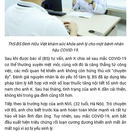
ThS-BS Đinh Hữu Việt khám sức khỏe sinh lý cho một bệnh nhân
hậu COVID-19.
Sau khi được bác sĩ (BS) tư vấn, anh K chia sẻ sau mắc COVID-19
cơ thể thường xuyên mệt mỏi, cùng với đó là căng thẳng từ công
việc, các mối quan hệ khiến anh không còn hứng thú với “chuyện
ấy”. Đánh giá nguyên nhân là do yếu tố tâm lý, BS đã áp dụng liệu
pháp tâm lý kết hợp với một số loại thuốc tăng nội tiết tố sinh dục
nam cho anh K. Sau hai tháng, tình trạng của anh K dần cải thiện,
không khí trong gia đình cũng tốt hơn.
Tiếp theo là trường hợp của anh NVL (32 tuổi, Hà Nội). Trò chuyện
với BS, anh cho biết trước kia anh hoàn toàn khỏe mạnh và rất tự
hào về bản lĩnh đàn ông. Tuy nhiên, sau mắc COVID-19, anh bắt
đầu xuất hiện triệu chứng rối loạn cương dương khiến anh mất ăn
mất ngủ vì sợ bị yếu sinh lý.