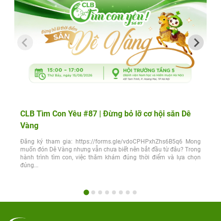
CLB Tìm Con Yêu #87 | Đừng bỏ lỡ cơ hội săn Dê
Vàng
Đăng ký tham gia: https://forms.gle/vdoCPHPxhZhs6B5q6 Mong
muốn đón Dê Vàng nhưng vẫn chưa biết nên bắt đầu từ đâu? Trong
hành trình tìm con, việc thăm khám đúng thời điểm và lựa chọn
đúng...