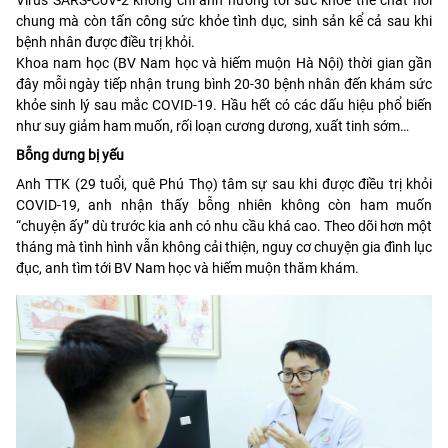
chung mà còn tấn công sức khỏe tình dục, sinh sản kể cả sau khi
bệnh nhân được điều trị khỏi.
Khoa nam học (BV Nam học và hiếm muộn Hà Nội) thời gian gần
đây mỗi ngày tiếp nhận trung bình 20-30 bệnh nhân đến khám sức
khỏe sinh lý sau mắc COVID-19. Hầu hết có các dấu hiệu phổ biến
như suy giảm ham muốn, rối loạn cương dương, xuất tinh sớm…
Bỗng dưng bị yếu
Anh TTK (29 tuổi, quê Phú Thọ) tâm sự sau khi được điều trị khỏi
COVID-19, anh nhận thấy bỗng nhiên không còn ham muốn
“chuyện ấy” dù trước kia anh có nhu cầu khá cao. Theo dõi hơn một
tháng mà tình hình vẫn không cải thiện, nguy cơ chuyện gia đình lục
đục, anh tìm tới BV Nam học và hiếm muộn thăm khám.