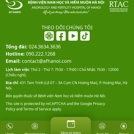
THEO DÕI CHÚNG TÔI
Tổng đài:
024.3634.3636
Hotline:
090.222.1268
Email:
contact@afhanoi.com
Lịch làm việc:
Thứ 2 - Thứ 7: 7h30 - 17h00 l Chủ Nhật: 7h30 - 12h00
(Chiều nghỉ).
Địa chỉ:
431 Tam Trinh (Lô 07 – 3A Cụm CN Hoàng Mai), P. Hoàng Mai, Hà
Nội.
Bản quyền thuộc về Bệnh viện Nam học và Hiếm muộn Hà Nội.
This site is protected by reCAPTCHA and the Google
Privacy
Policy
and
Terms of Service
apply.
Đăng ký khám
Hỗ trợ khách hàng
Tra cứu KQ
Bảng giá
Liên hệ