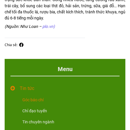
trái cây, bổ sung các loại thịt đỏ, hải sản, trứng, sữa, giá đỗ… Hạn
chế tối đa thuốc lá, rượu bia, chất kích thích, tránh thức khuya, ngủ
đủ 6-8 tiếng mỗi ngày.
(Nguồn: Như Loan –
plo.vn)
Chia sẻ:
Menu
Tin tức
Góc báo chí
Chỉ đạo tuyến
Tin chuyên ngành