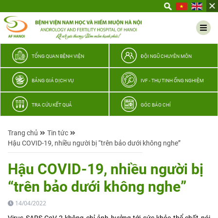
Yêu
thương
Lan
tỏa
–
TỔNG QUAN BỆNH VIỆN
ĐỘI NGŨ CHUYÊN MÔN
Trao
hy
BẢNG GIÁ DỊCH VỤ
IVF - THỤ TINH ỐNG NGHIỆM
vọng,
vun
TRA CỨU KẾT QUẢ
GÓC BÁO CHÍ
trọn
hạnh
Trang chủ
Tin tức
phúc
Hậu COVID-19, nhiều người bị “trên bảo dưới không nghe”
gia
đình
Hậu COVID-19, nhiều người bị
Quân
“trên bảo dưới không nghe”
nhân
14/04/2022
Virus SARS-CoV-2 không chỉ ảnh hưởng tới sức khỏe thể chất nói