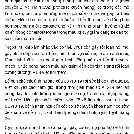
nam giới (cụ thể là tinh hoàn) thông qua các thụ thể ACE 2 (men
chuyển 2) và TMPRSS2 (protease xuyên màng) có trong các mô
tinh hoàn, tạo ra phản ứng miễn dịch của cơ thể và gây ra triệu
chứng viêm tinh hoàn. Khi tinh hoàn bị tổn thương, việc tổng hợp
hormone nam giới (testosterone) và tinh trùng bị ảnh hưởng, từ đó
khiến nồng độ testosterone trong máu bị suy giảm đáng kể dẫn tới
suy giảm ham muốn.
“Ngoài ra, khi xâm nhập vào cơ thể, virus còn gây rối loạn nội mô,
gây phản ứng viêm làm hỏng tính toàn vẹn của nội mạc mạch máu,
tăng tính thấm, kích hoạt quá trình đông máu và tổn thương vi
mạch. Chức năng mạch máu suy giảm dẫn đến tình trạng rối loạn
cương dương” – BS Việt nói thêm.
Để hạn chế các ảnh hưởng của COVID-19 tới sức khỏe tình dục, BS
Việt khuyến cáo nam giới trong thời gian mắc COVID-19 nên ăn
uống đầy đủ dinh dưỡng, nghỉ ngơi điều độ, tránh hoạt động nặng,
mất sức. Nếu gặp phải những vấn đề về tình dục sau khi khỏi
COVID-19, bệnh nhân nên đến các cơ sở chuyên khoa nam học sớm
để khám và điều trị, tránh tâm lý e ngại làm tình trạng bệnh nặng
lên.
Cạnh đó, cần tập thể thao hằng ngày, cường độ phù hợp với tình
trạng sức khỏe bản thân. Uống nhiều nước, tăng cường rau xanh,