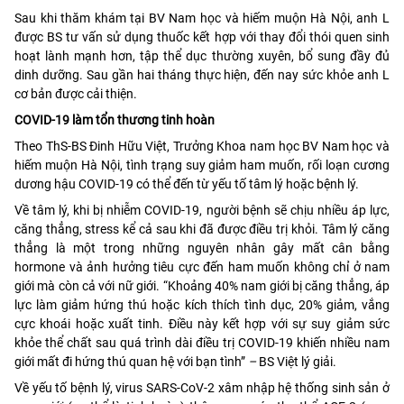
Sau khi thăm khám tại BV Nam học và hiếm muộn Hà Nội, anh L
được BS tư vấn sử dụng thuốc kết hợp với thay đổi thói quen sinh
hoạt lành mạnh hơn, tập thể dục thường xuyên, bổ sung đầy đủ
dinh dưỡng. Sau gần hai tháng thực hiện, đến nay sức khỏe anh L
cơ bản được cải thiện.
COVID-19 làm tổn thương tinh hoàn
Theo ThS-BS Đinh Hữu Việt, Trưởng Khoa nam học BV Nam học và
hiếm muộn Hà Nội, tình trạng suy giảm ham muốn, rối loạn cương
dương hậu COVID-19 có thể đến từ yếu tố tâm lý hoặc bệnh lý.
Về tâm lý, khi bị nhiễm COVID-19, người bệnh sẽ chịu nhiều áp lực,
căng thẳng, stress kể cả sau khi đã được điều trị khỏi. Tâm lý căng
thẳng là một trong những nguyên nhân gây mất cân bằng
hormone và ảnh hưởng tiêu cực đến ham muốn không chỉ ở nam
giới mà còn cả với nữ giới. “Khoảng 40% nam giới bị căng thẳng, áp
lực làm giảm hứng thú hoặc kích thích tình dục, 20% giảm, vắng
cực khoái hoặc xuất tinh. Điều này kết hợp với sự suy giảm sức
khỏe thể chất sau quá trình dài điều trị COVID-19 khiến nhiều nam
giới mất đi hứng thú quan hệ với bạn tình”
–
BS Việt lý giải.
Về yếu tố bệnh lý, virus SARS-CoV-2 xâm nhập hệ thống sinh sản ở