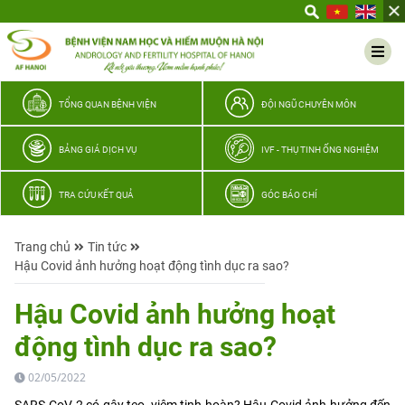
Yêu
thương
Lan
tỏa
–
TỔNG QUAN BỆNH VIỆN
ĐỘI NGŨ CHUYÊN MÔN
Trao
hy
BẢNG GIÁ DỊCH VỤ
IVF - THỤ TINH ỐNG NGHIỆM
vọng,
vun
TRA CỨU KẾT QUẢ
GÓC BÁO CHÍ
trọn
hạnh
Trang chủ
Tin tức
phúc
Hậu Covid ảnh hưởng hoạt động tình dục ra sao?
gia
đình
Hậu Covid ảnh hưởng hoạt
Quân
động tình dục ra sao?
nhân
02/05/2022
SARS-CoV-2 có gây teo, viêm tinh hoàn? Hậu Covid ảnh hưởng đến