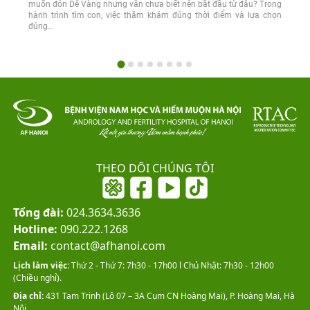
muốn đón Dê Vàng nhưng vẫn chưa biết nên bắt đầu từ đâu? Trong
hành trình tìm con, việc thăm khám đúng thời điểm và lựa chọn
đúng...
THEO DÕI CHÚNG TÔI
Tổng đài:
024.3634.3636
Hotline:
090.222.1268
Email:
contact@afhanoi.com
Lịch làm việc:
Thứ 2 - Thứ 7: 7h30 - 17h00 l Chủ Nhật: 7h30 - 12h00
(Chiều nghỉ).
Địa chỉ:
431 Tam Trinh (Lô 07 – 3A Cụm CN Hoàng Mai), P. Hoàng Mai, Hà
Nội.