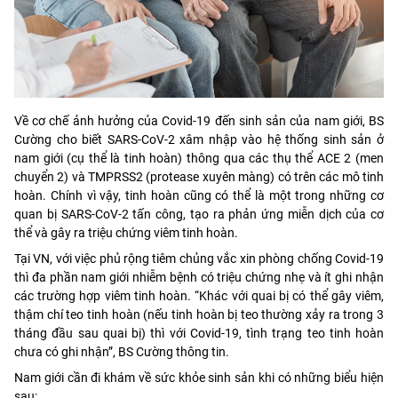
Về cơ chế ảnh hưởng của Covid-19 đến sinh sản của nam giới, BS
Cường cho biết SARS-CoV-2 xâm nhập vào hệ thống sinh sản ở
nam giới (cụ thể là tinh hoàn) thông qua các thụ thể ACE 2 (men
chuyển 2) và TMPRSS2 (protease xuyên màng) có trên các mô tinh
hoàn. Chính vì vậy, tinh hoàn cũng có thể là một trong những cơ
quan bị SARS-CoV-2 tấn công, tạo ra phản ứng miễn dịch của cơ
thể và gây ra triệu chứng viêm tinh hoàn.
Tại VN, với việc phủ rộng tiêm chủng vắc xin phòng chống Covid-19
thì đa phần nam giới nhiễm bệnh có triệu chứng nhẹ và ít ghi nhận
các trường hợp viêm tinh hoàn. “Khác với quai bị có thể gây viêm,
thậm chí teo tinh hoàn (nếu tinh hoàn bị teo thường xảy ra trong 3
tháng đầu sau quai bị) thì với Covid-19, tình trạng teo tinh hoàn
chưa có ghi nhận”, BS Cường thông tin.
Nam giới cần đi khám về sức khỏe sinh sản khi có những biểu hiện
sau: