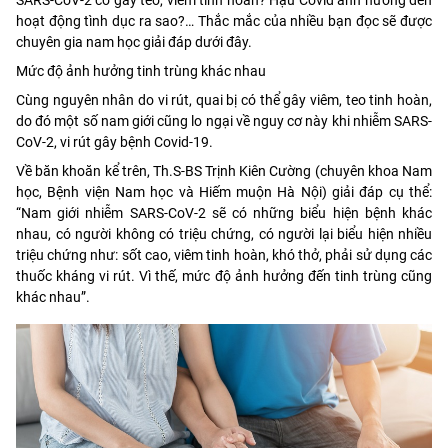
hoạt động tình dục ra sao?… Thắc mắc của nhiều bạn đọc sẽ được
chuyên gia nam học giải đáp dưới đây.
Mức độ ảnh hưởng tinh trùng khác nhau
Cùng nguyên nhân do vi rút, quai bị có thể gây viêm, teo tinh hoàn,
do đó một số nam giới cũng lo ngại về nguy cơ này khi nhiễm SARS-
CoV-2, vi rút gây bệnh Covid-19.
Về băn khoăn kể trên, Th.S-BS Trịnh Kiên Cường (chuyên khoa Nam
học, Bệnh viện Nam học và Hiếm muộn Hà Nội) giải đáp cụ thể:
“Nam giới nhiễm SARS-CoV-2 sẽ có những biểu hiện bệnh khác
nhau, có người không có triệu chứng, có người lại biểu hiện nhiều
triệu chứng như: sốt cao, viêm tinh hoàn, khó thở, phải sử dụng các
thuốc kháng vi rút. Vì thế, mức độ ảnh hưởng đến tinh trùng cũng
khác nhau”.