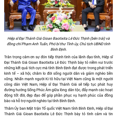
Hiệp sĩ Đại Thánh Giá Gioan Baotixita Lê Đức Thịnh (bên trái) và
đồng chí Phạm Anh Tuấn, Phó bí thư Tỉnh ủy, Chủ tịch UBND tỉnh
Bình Định.
Trân trọng cảm ơn sự đón tiếp thịnh tình của lãnh đạo tỉnh, Hiệp sĩ
Đại Thánh Giá Gioan Baotixita Lê Đức Thịnh bày tỏ niềm vui trước
những kết quả tích cực mà tỉnh Bình Định đạt được trong phát triển
kinh tế – xã hội, chăm lo đời sống người dân và giảm nghèo bền
vững. Nhấn mạnh người Ki tô hữu tại Việt Nam cũng là một người
công dân Việt Nam, Hiệp sĩ Đại Thánh Giá sẽ tiếp tục phát huy
đường hướng Sống Phúc Âm giữa lòng dân tộc, đẩy mạnh các hoạt
động tốt đời, đẹp đạo để góp phần phục vụ hạnh phúc của đồng
bào và hỗ trợ người nghèo tại tỉnh Bình Định.
Thăm Ủy ban Mặt trận Tổ quốc Việt Nam tỉnh Bình Định, Hiệp sĩ Đại
Thánh Giá Gioan Baotixita Lê Đức Thịnh bày tỏ tình cảm và tin