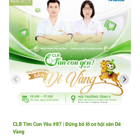
4/08/2026
3
CLB Tìm Con Yêu #87 | Đừng bỏ lỡ cơ hội săn Dê
Vàng