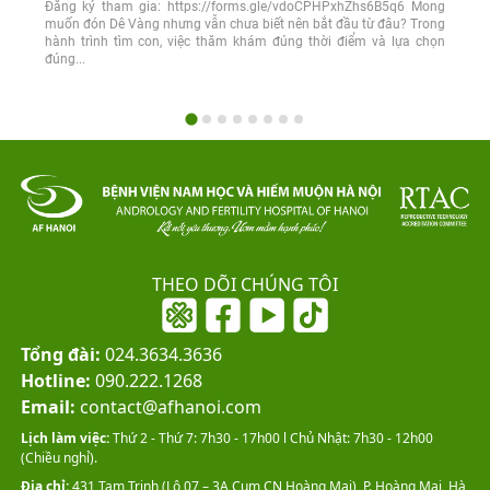
Đăng ký tham gia: https://forms.gle/vdoCPHPxhZhs6B5q6 Mong
muốn đón Dê Vàng nhưng vẫn chưa biết nên bắt đầu từ đâu? Trong
hành trình tìm con, việc thăm khám đúng thời điểm và lựa chọn
đúng...
THEO DÕI CHÚNG TÔI
Tổng đài:
024.3634.3636
Hotline:
090.222.1268
Email:
contact@afhanoi.com
Lịch làm việc:
Thứ 2 - Thứ 7: 7h30 - 17h00 l Chủ Nhật: 7h30 - 12h00
(Chiều nghỉ).
Địa chỉ:
431 Tam Trinh (Lô 07 – 3A Cụm CN Hoàng Mai), P. Hoàng Mai, Hà