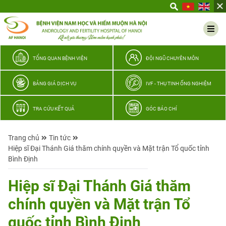
Yêu
thương
Lan
tỏa
–
TỔNG QUAN BỆNH VIỆN
ĐỘI NGŨ CHUYÊN MÔN
Trao
hy
BẢNG GIÁ DỊCH VỤ
IVF - THỤ TINH ỐNG NGHIỆM
vọng,
vun
TRA CỨU KẾT QUẢ
GÓC BÁO CHÍ
trọn
hạnh
Trang chủ
Tin tức
phúc
Hiệp sĩ Đại Thánh Giá thăm chính quyền và Mặt trận Tổ quốc tỉnh
gia
Bình Định
đình
Quân
Hiệp sĩ Đại Thánh Giá thăm
nhân
chính quyền và Mặt trận Tổ
quốc tỉnh Bình Định