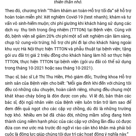
thiên thần nhỏ.
Theo đó, chương trình “Thăm khám an toàn-Hỗ trợ tối đa” sẽ hỗ trợ
hoàn toàn miễn phí: Xét nghiệm Covid-19 (test nhanh); khám và tư
vấn vô sinh-hiếm muộn; chi phí giường khi khách hàng sử dụng các
dịch vụ thụ tinh trong ống nhiệm (TTTON) tại Bệnh viện. Cùng với
đó, bệnh viện sẽ giảm 20% chi phí một số xét nghiệm cận lâm sàng,
chụp tử cung-vòi trứng; hỗ trợ chi phí đi lại cho khách hàng ngoài
khu vực Hà Nội thực hiện TTTON và phẫu thuật tại bệnh viện; tặng
gói ưu đãi trị giá 2 triệu đồng cho khách hàng làm hồ sơ thực hiện
TTTON, thực hiện TTTON tại bệnh viện (gói ưu đãi có thể sử dụng
trong tháng 10-2021 hoặc sau tháng 10-2021).
Thạc sĩ, bác sĩ Lê Thị Thu Hiền, Phó giám đốc, Trưởng khoa Hỗ trợ
sinh sản của Bệnh viện cho biết: “Mỗi gia đình khi đến với chúng tôi
đều có những câu chuyện, hoàn cảnh riêng, nhưng đều chung một
khát khao cháy bỏng là đón được con yêu. Vì lẽ đó, bản thân các
bác sĩ, đội ngũ nhân viên của Bệnh viện luôn trăn trở làm sao để
đem đến quả ngọt cho các cặp vợ chồng, dù đó là những trường
hợp khó. Nhiều em bé đã chào đời, những mầm sống đang hình
thành cùng niềm hạnh phúc của các cặp vợ chồng lần đầu có được
đứa con mơ ước mà trước đó ngỡ vì rào cản khó khăn mà phải bỏ
cuộc là động lực giúp chúng tôi duy trì các hoạt động ý nghĩa này.”