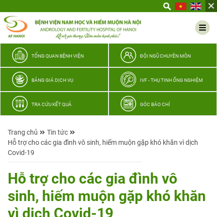
Yêu
thương
Lan
tỏa
–
TỔNG QUAN BỆNH VIỆN
ĐỘI NGŨ CHUYÊN MÔN
Trao
hy
BẢNG GIÁ DỊCH VỤ
IVF - THỤ TINH ỐNG NGHIỆM
vọng,
vun
TRA CỨU KẾT QUẢ
GÓC BÁO CHÍ
trọn
hạnh
Trang chủ
Tin tức
phúc
Hỗ trợ cho các gia đình vô sinh, hiếm muộn gặp khó khăn vì dịch
gia
Covid-19
đình
Quân
Hỗ trợ cho các gia đình vô
nhân
sinh, hiếm muộn gặp khó khăn
vì dịch Covid-19