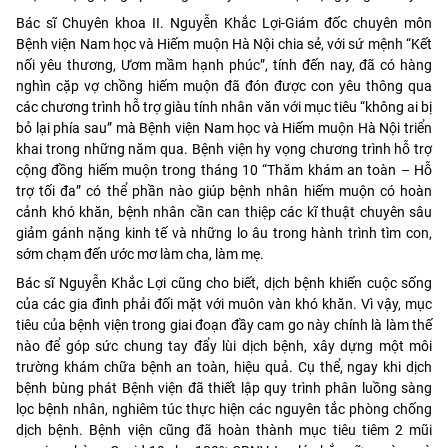
Bác sĩ Chuyên khoa II. Nguyễn Khắc Lợi-Giám đốc chuyên môn
Bệnh viện Nam học và Hiếm muộn Hà Nội chia sẻ, với sứ mệnh “Kết
nối yêu thương, Ươm mầm hạnh phúc”, tính đến nay, đã có hàng
nghìn cặp vợ chồng hiếm muộn đã đón được con yêu thông qua
các chương trình hỗ trợ giàu tính nhân văn với mục tiêu “không ai bị
bỏ lại phía sau” mà Bệnh viện Nam học và Hiếm muộn Hà Nội triển
khai trong những năm qua. Bệnh viện hy vọng chương trình hỗ trợ
cộng đồng hiếm muộn trong tháng 10 “Thăm khám an toàn – Hỗ
trợ tối đa” có thể phần nào giúp bệnh nhân hiếm muộn có hoàn
cảnh khó khăn, bệnh nhân cần can thiệp các kĩ thuật chuyên sâu
giảm gánh nặng kinh tế và những lo âu trong hành trình tìm con,
sớm chạm đến ước mơ làm cha, làm mẹ.
Bác sĩ Nguyễn Khắc Lợi cũng cho biết, dịch bệnh khiến cuộc sống
của các gia đình phải đối mặt với muôn vàn khó khăn. Vì vậy, mục
tiêu của bệnh viện trong giai đoạn đầy cam go này chính là làm thế
nào để góp sức chung tay đẩy lùi dịch bệnh, xây dựng một môi
trường khám chữa bệnh an toàn, hiệu quả. Cụ thể, ngay khi dịch
bệnh bùng phát Bệnh viện đã thiết lập quy trình phân luồng sàng
lọc bệnh nhân, nghiêm túc thực hiện các nguyên tắc phòng chống
dịch bệnh. Bệnh viện cũng đã hoàn thành mục tiêu tiêm 2 mũi