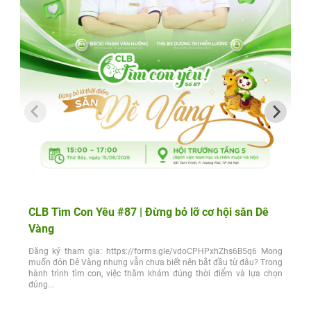
CLB Tìm Con Yêu #87 | Đừng bỏ lỡ cơ hội săn Dê
Vàng
Đăng ký tham gia: https://forms.gle/vdoCPHPxhZhs6B5q6 Mong
muốn đón Dê Vàng nhưng vẫn chưa biết nên bắt đầu từ đâu? Trong
hành trình tìm con, việc thăm khám đúng thời điểm và lựa chọn
đúng...