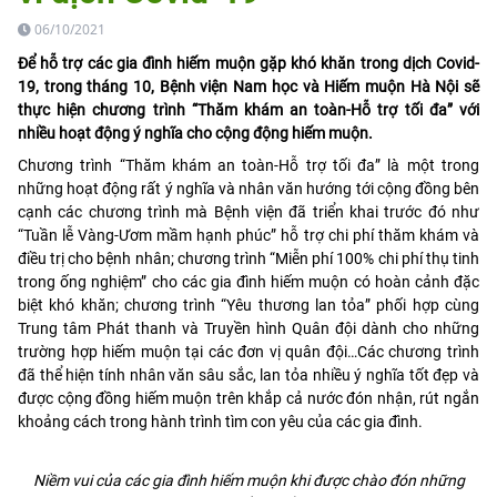
06/10/2021
Để hỗ trợ các gia đình hiếm muộn gặp khó khăn trong dịch Covid-
19, trong tháng 10, Bệnh viện Nam học và Hiếm muộn Hà Nội sẽ
thực hiện chương trình “Thăm khám an toàn-Hỗ trợ tối đa” với
nhiều hoạt động ý nghĩa cho cộng động hiếm muộn.
Chương trình “Thăm khám an toàn-Hỗ trợ tối đa” là một trong
những hoạt động rất ý nghĩa và nhân văn hướng tới cộng đồng bên
cạnh các chương trình mà Bệnh viện đã triển khai trước đó như
“Tuần lễ Vàng-Ươm mầm hạnh phúc” hỗ trợ chi phí thăm khám và
điều trị cho bệnh nhân; chương trình “Miễn phí 100% chi phí thụ tinh
trong ống nghiệm” cho các gia đình hiếm muộn có hoàn cảnh đặc
biệt khó khăn; chương trình “Yêu thương lan tỏa” phối hợp cùng
Trung tâm Phát thanh và Truyền hình Quân đội dành cho những
trường hợp hiếm muộn tại các đơn vị quân đội…Các chương trình
đã thể hiện tính nhân văn sâu sắc, lan tỏa nhiều ý nghĩa tốt đẹp và
được cộng đồng hiếm muộn trên khắp cả nước đón nhận, rút ngắn
khoảng cách trong hành trình tìm con yêu của các gia đình.
Niềm vui của các gia đình hiếm muộn khi được chào đón những