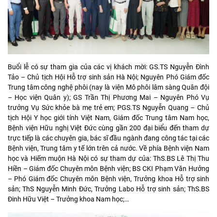
Buổi lễ có sự tham gia của các vị khách mời: GS.TS Nguyễn Đình
Tảo – Chủ tịch Hội Hỗ trợ sinh sản Hà Nội; Nguyên Phó Giám đốc
Trung tâm công nghệ phôi (nay là viện Mô phôi lâm sàng Quân đội
– Học viện Quân y); GS Trần Thị Phương Mai – Nguyên Phó Vụ
trưởng Vụ Sức khỏe bà mẹ trẻ em; PGS.TS Nguyễn Quang – Chủ
tịch Hội Y học giới tính Việt Nam, Giám đốc Trung tâm Nam học,
Bệnh viện Hữu nghị Việt Đức cùng gần 200 đại biểu đến tham dự
trực tiếp là các chuyên gia, bác sĩ đầu ngành đang công tác tại các
Bệnh viện, Trung tâm y tế lớn trên cả nước. Về phía Bệnh viện Nam
học và Hiếm muộn Hà Nội có sự tham dự của: ThS.BS Lê Thị Thu
Hiền – Giám đốc Chuyên môn Bệnh viện; BS CKI Phạm Văn Hưởng
– Phó Giám đốc Chuyên môn Bệnh viện, Trưởng khoa Hỗ trợ sinh
sản; ThS Nguyễn Minh Đức, Trưởng Labo Hỗ trợ sinh sản; ThS.BS
Đinh Hữu Việt – Trưởng khoa Nam học;…