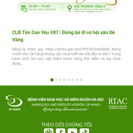
CLB Tìm Con Yêu #87 | Đừng bỏ lỡ cơ hội săn Dê
Vàng
Đăng ký tham gia: https://forms.gle/vdoCPHPxhZhs6B5q6 Mong
muốn đón Dê Vàng nhưng vẫn chưa biết nên bắt đầu từ đâu? Trong
hành trình tìm con, việc thăm khám đúng thời điểm và lựa chọn
đúng...
THEO DÕI CHÚNG TÔI