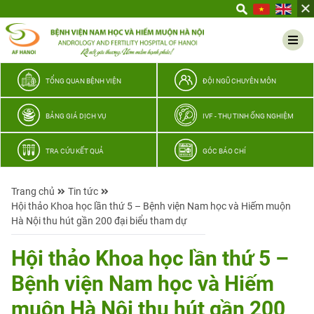
Yêu
thương
Lan
tỏa
–
TỔNG QUAN BỆNH VIỆN
ĐỘI NGŨ CHUYÊN MÔN
Trao
hy
BẢNG GIÁ DỊCH VỤ
IVF - THỤ TINH ỐNG NGHIỆM
vọng,
vun
TRA CỨU KẾT QUẢ
GÓC BÁO CHÍ
trọn
hạnh
Trang chủ
Tin tức
phúc
Hội thảo Khoa học lần thứ 5 – Bệnh viện Nam học và Hiếm muộn
gia
Hà Nội thu hút gần 200 đại biểu tham dự
đình
Quân
Hội thảo Khoa học lần thứ 5 –
nhân
Bệnh viện Nam học và Hiếm
muộn Hà Nội thu hút gần 200