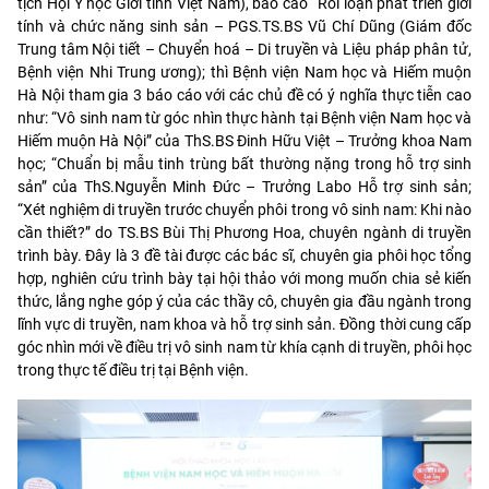
tịch Hội Y học Giới tính Việt Nam), báo cáo “Rối loạn phát triển giới
tính và chức năng sinh sản – PGS.TS.BS Vũ Chí Dũng (Giám đốc
Trung tâm Nội tiết – Chuyển hoá – Di truyền và Liệu pháp phân tử,
Bệnh viện Nhi Trung ương); thì Bệnh viện Nam học và Hiếm muộn
Hà Nội tham gia 3 báo cáo với các chủ đề có ý nghĩa thực tiễn cao
như: “Vô sinh nam từ góc nhìn thực hành tại Bệnh viện Nam học và
Hiếm muộn Hà Nội” của ThS.BS Đinh Hữu Việt – Trưởng khoa Nam
học; “Chuẩn bị mẫu tinh trùng bất thường nặng trong hỗ trợ sinh
sản” của ThS.Nguyễn Minh Đức – Trưởng Labo Hỗ trợ sinh sản;
“Xét nghiệm di truyền trước chuyển phôi trong vô sinh nam: Khi nào
cần thiết?” do TS.BS Bùi Thị Phương Hoa, chuyên ngành di truyền
trình bày. Đây là 3 đề tài được các bác sĩ, chuyên gia phôi học tổng
hợp, nghiên cứu trình bày tại hội thảo với mong muốn chia sẻ kiến
thức, lắng nghe góp ý của các thầy cô, chuyên gia đầu ngành trong
lĩnh vực di truyền, nam khoa và hỗ trợ sinh sản. Đồng thời cung cấp
góc nhìn mới về điều trị vô sinh nam từ khía cạnh di truyền, phôi học
trong thực tế điều trị tại Bệnh viện.