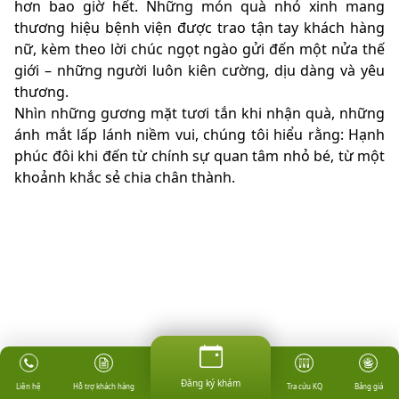
hơn bao giờ hết. Những món quà nhỏ xinh mang
thương hiệu bệnh viện được trao tận tay khách hàng
nữ, kèm theo lời chúc ngọt ngào gửi đến một nửa thế
giới – những người luôn kiên cường, dịu dàng và yêu
thương.
Nhìn những gương mặt tươi tắn khi nhận quà, những
ánh mắt lấp lánh niềm vui, chúng tôi hiểu rằng: Hạnh
phúc đôi khi đến từ chính sự quan tâm nhỏ bé, từ một
khoảnh khắc sẻ chia chân thành.
AF HANOI xin gửi lời chúc yêu thương nhất đến tất cả các
Đăng ký khám
Hỗ trợ khách hàng
Tra cứu KQ
Bảng giá
Liên hệ
chị, các mẹ, các cô gái – những “bông hoa” đã khiến cuộc