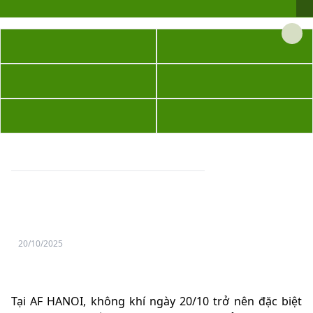
Yêu
thương
Lan
TỔNG QUAN BỆNH VIỆN
ĐỘI NGŨ CHUYÊN MÔN
tỏa
–
BẢNG GIÁ DỊCH VỤ
IVF - THỤ TINH ỐNG NGHIỆM
Trao
hy
TRA CỨU KẾT QUẢ
GÓC BÁO CHÍ
vọng,
vun
Trang chủ
Tin tức
Khi Phụ nữ nở nụ cười, Thế Giới cũng rực rỡ hơn
trọn
hạnh
Khi Phụ nữ nở nụ cười, Thế Giới
phúc
cũng rực rỡ hơn
gia
đình
20/10/2025
Quân
nhân
Có những niềm vui thật giản dị, chỉ là một món quà nhỏ, một lời chúc
thân tình, nhưng lại khiến nụ cười trên môi rạng rỡ suốt cả ngày.
Tại AF HANOI, không khí ngày 20/10 trở nên đặc biệt