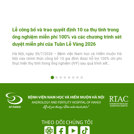
Lễ công bố và trao quyết định 10 ca thụ tinh trong
ống nghiệm miễn phí 100% và các chương trình xét
duyệt miễn phí của Tuần Lễ Vàng 2026
Hà Nội, ngày 30/7/2026 – Bệnh viện Nam học và Hiếm muộn Hà
Nội vừa chính thức công bố 10 gia đình được hỗ trợ 100% chi phí
thực hiện thụ tinh trong ống nghiệm (IVF) sau quá trình xét...
THEO DÕI CHÚNG TÔI