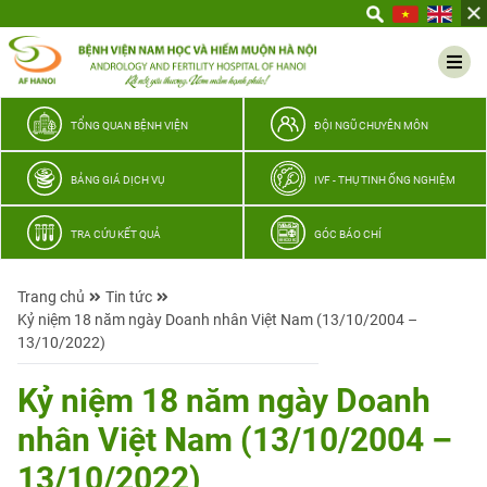
Yêu
thương
Lan
tỏa
–
TỔNG QUAN BỆNH VIỆN
ĐỘI NGŨ CHUYÊN MÔN
Trao
hy
BẢNG GIÁ DỊCH VỤ
IVF - THỤ TINH ỐNG NGHIỆM
vọng,
vun
TRA CỨU KẾT QUẢ
GÓC BÁO CHÍ
trọn
hạnh
Trang chủ
Tin tức
phúc
Kỷ niệm 18 năm ngày Doanh nhân Việt Nam (13/10/2004 –
gia
13/10/2022)
đình
Quân
Kỷ niệm 18 năm ngày Doanh
nhân
nhân Việt Nam (13/10/2004 –
13/10/2022)