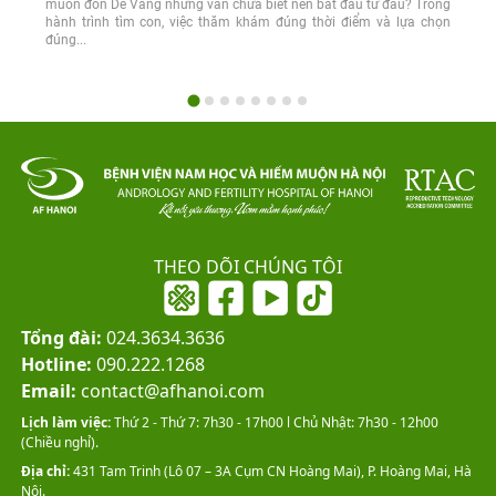
muốn đón Dê Vàng nhưng vẫn chưa biết nên bắt đầu từ đâu? Trong
hành trình tìm con, việc thăm khám đúng thời điểm và lựa chọn
đúng...
THEO DÕI CHÚNG TÔI
Tổng đài:
024.3634.3636
Hotline:
090.222.1268
Email:
contact@afhanoi.com
Lịch làm việc:
Thứ 2 - Thứ 7: 7h30 - 17h00 l Chủ Nhật: 7h30 - 12h00
(Chiều nghỉ).
Địa chỉ:
431 Tam Trinh (Lô 07 – 3A Cụm CN Hoàng Mai), P. Hoàng Mai, Hà
Nội.