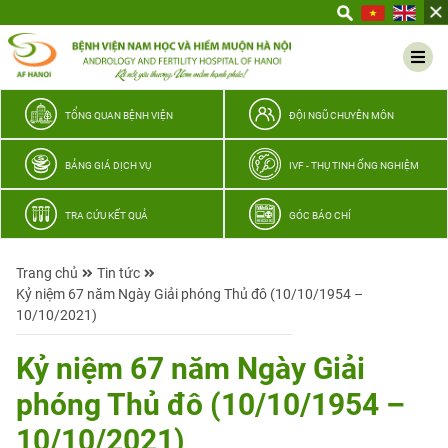
Yêu
thương
Lan
tỏa
–
TỔNG QUAN BỆNH VIỆN
ĐỘI NGŨ CHUYÊN MÔN
Trao
hy
BẢNG GIÁ DỊCH VỤ
IVF - THỤ TINH ỐNG NGHIỆM
vọng,
vun
TRA CỨU KẾT QUẢ
GÓC BÁO CHÍ
trọn
hạnh
Trang chủ
Tin tức
phúc
Kỷ niệm 67 năm Ngày Giải phóng Thủ đô (10/10/1954 –
gia
10/10/2021)
đình
Quân
Kỷ niệm 67 năm Ngày Giải
nhân
phóng Thủ đô (10/10/1954 –
10/10/2021)