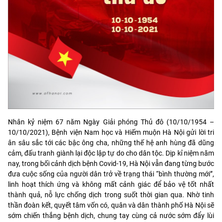
Nhân kỷ niệm 67 năm Ngày Giải phóng Thủ đô (10/10/1954 –
10/10/2021), Bệnh viện Nam học và Hiếm muộn Hà Nội gửi lời tri
ân sâu sắc tới các bậc ông cha, những thế hệ anh hùng đã dũng
cảm, đấu tranh giành lại độc lập tự do cho dân tộc. Dịp kỉ niệm năm
nay, trong bối cảnh dịch bệnh Covid-19, Hà Nội vẫn đang từng bước
đưa cuộc sống của người dân trở về trạng thái “bình thường mới”,
linh hoạt thích ứng và không mất cảnh giác để bảo vệ tốt nhất
thành quả, nỗ lực chống dịch trong suốt thời gian qua. Nhờ tinh
thần đoàn kết, quyết tâm vốn có, quân và dân thành phố Hà Nội sẽ
sớm chiến thắng bệnh dịch, chung tay cùng cả nước sớm đẩy lùi