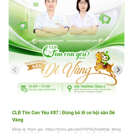
CLB Tìm Con Yêu #87 | Đừng bỏ lỡ cơ hội săn Dê
Vàng
Đăng ký tham gia: https://forms.gle/vdoCPHPxhZhs6B5q6 Mong