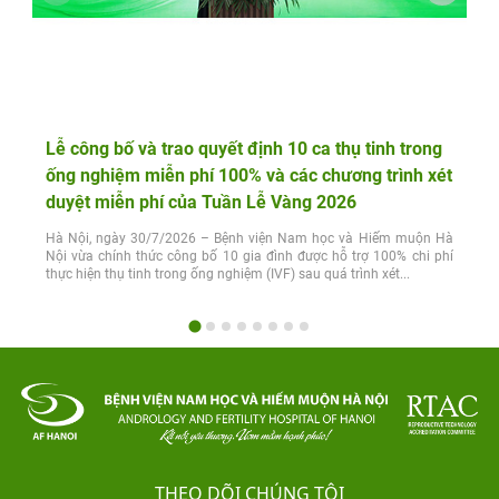
Lễ công bố và trao quyết định 10 ca thụ tinh trong
ống nghiệm miễn phí 100% và các chương trình xét
duyệt miễn phí của Tuần Lễ Vàng 2026
Hà Nội, ngày 30/7/2026 – Bệnh viện Nam học và Hiếm muộn Hà
Nội vừa chính thức công bố 10 gia đình được hỗ trợ 100% chi phí
thực hiện thụ tinh trong ống nghiệm (IVF) sau quá trình xét...
THEO DÕI CHÚNG TÔI