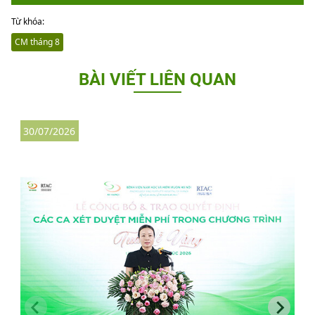
Từ khóa:
CM tháng 8
BÀI VIẾT LIÊN QUAN
30/07/2026
3