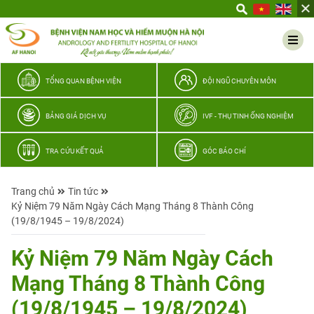
Yêu
thương
Lan
tỏa
–
TỔNG QUAN BỆNH VIỆN
ĐỘI NGŨ CHUYÊN MÔN
Trao
hy
BẢNG GIÁ DỊCH VỤ
IVF - THỤ TINH ỐNG NGHIỆM
vọng,
vun
TRA CỨU KẾT QUẢ
GÓC BÁO CHÍ
trọn
hạnh
Trang chủ
Tin tức
phúc
Kỷ Niệm 79 Năm Ngày Cách Mạng Tháng 8 Thành Công
gia
(19/8/1945 – 19/8/2024)
đình
Quân
Kỷ Niệm 79 Năm Ngày Cách
nhân
Mạng Tháng 8 Thành Công
(19/8/1945 – 19/8/2024)