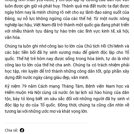
luôn được gìn giữ và phát huy. Thành quả mà đất nước ta đạt được
ngày hôm nay là minh chứng rõ nét cho sự lãnh đạo sáng suốt của
Đảng, sự nỗ lực không ngừng của các thế hệ. Từ một nước nông
nghiệp lạc hậu, Việt Nam đã trở thành một quốc gia đang phát triển
với nhiều thành tựu đáng tự hào trên các lĩnh vực kinh tế, xã hội,
văn hóa.
Chúng ta luôn ghi nhớ công lao to lớn của Chủ tịch Hồ Chí Minh và
các bậc tiền bối đã hy sinh xương máu để giành độc lập cho Tổ
quốc. Thế hệ trẻ hôm nay được sống trong hòa bình, tự do là nhờ
công lao to lớn của thế hệ cha anh. Chúng ta có trách nhiệm phải
học tập, rèn luyện để trở thành những công dân tốt, góp phần xây
dựng đất nước ngày càng giàu đẹp, văn minh.
Kỷ niệm 79 năm Cách mạng Tháng Tám, Bệnh viện Nam học và
Hiếm muộn Hà Nội cùng cả nước ôn lại lịch sử hào hùng của dân
tộc, bày tỏ lòng biết ơn sâu sắc đối với những người đã hy sinh vì
độc lập tự do của Tổ quốc. Đồng thời, chúng ta cũng cần nhìn về
tương lai với những ước mơ và khát vọng lớn.
Chia sẻ: