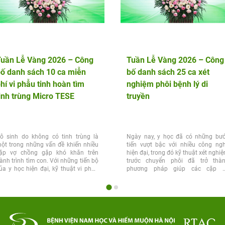
Tuần Lễ Vàng 2026 – Công
Tuần Lễ Vàng 2026 – Công
ố danh sách 10 ca miễn
bố danh sách 25 ca xét
hí vi phẫu tinh hoàn tìm
nghiệm phôi bệnh lý di
inh trùng Micro TESE
truyền
ô sinh do không có tinh trùng là
Ngày nay, y học đã có những bư
ột trong những vấn đề khiến nhiều
tiến vượt bậc với nhiều công ng
ặp vợ chồng gặp khó khăn trên
hiện đại, trong đó kỹ thuật xét nghi
ành trình tìm con. Với những tiến bộ
trước chuyển phôi đã trở thà
ủa y học hiện đại, kỹ thuật vi phẫu
phương pháp giúp các cặp 
inh...
chồng...