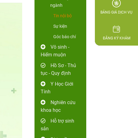
ngành
BẢNG GIÁ DỊCH VỤ
Tin nội bộ
Sự kiện
Góc báo chí
ĐĂNG KÝ KHÁM
Vô sinh -
Hiếm muộn
Hồ Sơ - Thủ
tục - Quy định
Y Học Giới
Tính
Nghiên cứu
khoa học
Hỗ trợ sinh
sản