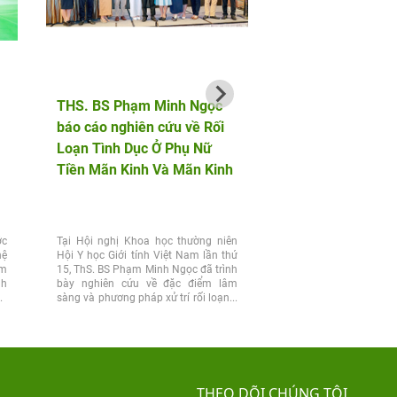
THS. BS Phạm Minh Ngọc
AF HANOI vinh dự 
báo cáo nghiên cứu về Rối
hành cùng bộ đội b
Loạn Tình Dục Ở Phụ Nữ
phòng trong chuỗi 
Tiền Mãn Kinh Và Mãn Kinh
động tri ân tại Điện
ớc
Tại Hội nghị Khoa học thường niên
Chiều 25/7, nhân kỷ n
hệ
Hội Y học Giới tính Việt Nam lần thứ
Ngày Thương binh 
ệm
15, ThS. BS Phạm Minh Ngọc đã trình
(27/7/1947 – 27/7/2026)
nh
bày nghiên cứu về đặc điểm lâm
Nam học và Hiếm muộn 
vợ
sàng và phương pháp xử trí rối loạn...
dự đồng hành cùng Đoà
của Đảng ủy, Bộ...
THEO DÕI CHÚNG TÔI