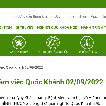
Hướng dẫn thăm khám
Quy trình thăm khám
App
Th
ỚI TÍNH
DI TRUYỀN
NGHIÊN CỨU KHOA HỌC
HÀNH TRÌNH 
BẢNG GIÁ DỊCH VỤ
IVF - THỤ TINH ỐNG NGHIỆM
TRA CỨU KẾT QUẢ
m việc Quốc Khánh 02/09/2022
 làm việc Quốc Khánh 02/09/2022
ệnh của Quý Khách hàng, Bệnh viện Nam học và Hiếm mu
ệc BÌNH THƯỜNG trong thời gian nghỉ lễ Quốc Khánh 2/9.