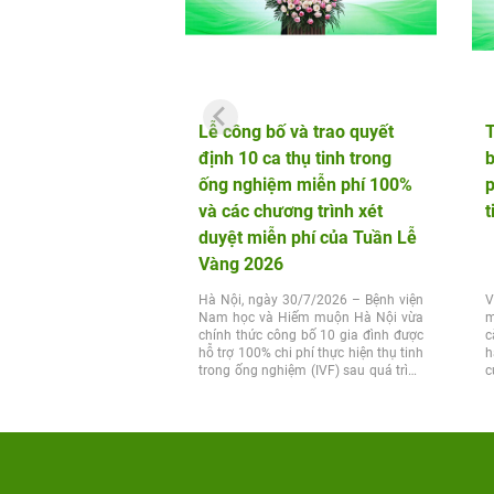
Lễ công bố và trao quyết
định 10 ca thụ tinh trong
b
ống nghiệm miễn phí 100%
p
và các chương trình xét
t
duyệt miễn phí của Tuần Lễ
Vàng 2026
Hà Nội, ngày 30/7/2026 – Bệnh viện
V
Nam học và Hiếm muộn Hà Nội vừa
m
chính thức công bố 10 gia đình được
c
hỗ trợ 100% chi phí thực hiện thụ tinh
h
trong ống nghiệm (IVF) sau quá trình
c
xét...
t