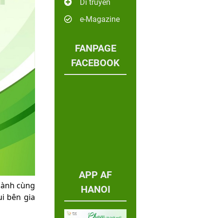
Di truyền
e-Magazine
FANPAGE
FACEBOOK
APP AF
hành cùng
HANOI
i bên gia