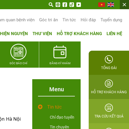
am quan bệnh viện
Góc tri ân
Tin tức
Hỏi đáp
Tuyển dụng
THIỆN NGUYỆN
THƯ VIỆN
HỖ TRỢ KHÁCH HÀNG
LIÊN HỆ
GÓC BÁO CHÍ
ĐĂNG KÝ KHÁM
TỔNG ĐÀI
Menu
HỖ TRỢ KHÁCH HÀNG
Tin tức
TRA CỨU KẾT QUẢ
Chỉ đạo tuyến
ộn Hà Nội
Tin chuyên