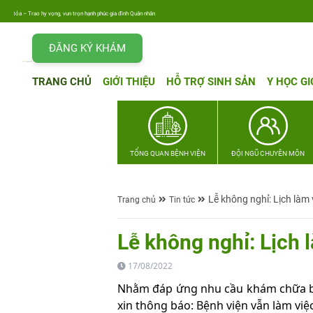
tỏa – Trao hy vọng, vun trọn hạnh phúc gia đình Quân nhân
ĐĂNG KÝ KHÁM
TRANG CHỦ
GIỚI THIỆU
HỖ TRỢ SINH SẢN
Y HỌC GI
TỔNG QUAN BỆNH VIỆN
ĐỘI NGŨ CHUYÊN MÔN
Lễ không nghỉ: Lịch là
Trang chủ
Tin tức
Lễ không nghỉ: Lịch
17/08/2022
Nhằm đáp ứng nhu cầu khám chữa b
xin thông báo: Bệnh viện vẫn làm vi