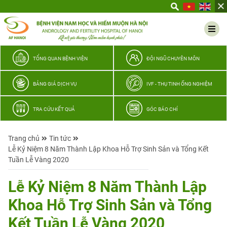
Yêu
thương
Lan
tỏa
–
TỔNG QUAN BỆNH VIỆN
ĐỘI NGŨ CHUYÊN MÔN
Trao
hy
BẢNG GIÁ DỊCH VỤ
IVF - THỤ TINH ỐNG NGHIỆM
vọng,
vun
TRA CỨU KẾT QUẢ
GÓC BÁO CHÍ
trọn
hạnh
Trang chủ
Tin tức
phúc
Lễ Kỷ Niệm 8 Năm Thành Lập Khoa Hỗ Trợ Sinh Sản và Tổng Kết
gia
Tuần Lễ Vàng 2020
đình
Quân
Lễ Kỷ Niệm 8 Năm Thành Lập
nhân
Khoa Hỗ Trợ Sinh Sản và Tổng
Kết Tuần Lễ Vàng 2020