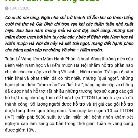
13/07/2020
Có ai đó nói rằng, Ngôi nhà chỉ trở thành Tổ Ấm khi có thêm tiếng
cười trẻ thơ và Gia Đình chỉ trọn vẹn khi các thiên thần nhỏ xuất
hiện. Sau bao năm mong mỏi và chờ đợi, cuối cùng, những hạt
mầm được ươm bởi bàn tay của các y bác sĩ Bệnh viện Nam học và
Hiếm muộn Hà Nội đã nảy và kết trái ngọt, mang đến hạnh phúc
cho hàng ngàn cặp vợ chồng Vô sinh – Hiếm muộn.
Tuần Lễ Vàng Ươm Mầm Hạnh Phúc là hoạt động thường niên của
Bệnh viện Nam học và Hiếm muộn Hà Nội nhằm hỗ trợ phần nào
chi phí cho các cặp vợ chồng Vô sinh – Hiếm muộn. Trải qua 6 năm
triển khai và phát triển, đã có rất nhiều những “quả ngọt”, những
hạnh phúc được “ươm mầm” và “kết trái”; hàng nghìn cặp vợ chồng
đã được nhận hỗ trợ; rất nhiều những trường hợp sử dụng các gói
hỗ trợ trong chương trình để thực hiện TTTON tại bệnh viện và đã
thành công. Số lượng người được hỗ trợ và trị giá các gói hỗ trợ
được tăng thêm qua từng năm. Năm nay, bên cạnh 10 ca TTTON
(IVF) miễn phí; 5000 suất tư vấn miễn phí; bệnh nhân khám xét
nghiệm cận lâm sàng cơ bản trong thời gian Tuần lễ vàng cũng
được giảm 10% .