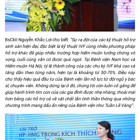
BsCkII Nguyễn Khắc Lợi cho biết:
“Sự ra đời của các kỹ thuật hỗ trợ
sinh sản hiện đại, đặc biệt là kỹ thuật IVF cùng nhiều phương pháp
hỗ trợ khác đã giúp nhiều trường hợp hiếm muộn tưởng chừng vô
vọng, cuối cùng vẫn có được quả ngọt. Tại Bệnh viện Nam học và
Hiếm muộn Hà Nội, tỷ lệ thành công của các chu kỳ IVF khá cao và
tăng dần theo từng năm, hiện tại là khoảng từ 50-70%. Điều này
cho thấy hiệu quả đầu tư của Bệnh viện lẫn nỗ lực từ đội ngũ y bác
sĩ, chuyên viên. Không dừng lại ở đó, chúng tôi còn luôn cố gắng để
giúp hành trình tìm con của các gia đình được nhẹ nhàng, thoải mái
hơn bằng các hỗ trợ cả về vật chất lẫn tinh thần thông qua những
chương trình mang dấu ấn riêng của Bệnh viện như Tuần Lễ Vàng”.