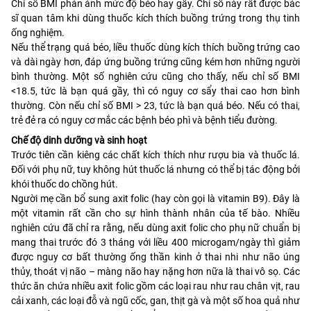
Chỉ số BMI phản ánh mức độ béo hay gầy. Chỉ số này rất được bác
sĩ quan tâm khi dùng thuốc kích thích buồng trứng trong thụ tinh
ống nghiệm.
Nếu thể trạng quá béo, liều thuốc dùng kích thích buồng trứng cao
và dài ngày hơn, đáp ứng buồng trứng cũng kém hơn những người
bình thường. Một số nghiên cứu cũng cho thấy, nếu chỉ số BMI
<18.5, tức là bạn quá gầy, thì có nguy cơ sẩy thai cao hơn bình
thường. Còn nếu chỉ số BMI > 23, tức là bạn quá béo. Nếu có thai,
trẻ đẻ ra có nguy cơ mắc các bệnh béo phì và bệnh tiểu đường.
Chế độ dinh dưỡng và sinh hoạt
Trước tiên cần kiêng các chất kích thích như rượu bia và thuốc lá.
Đối với phụ nữ, tuy không hút thuốc lá nhưng có thể bị tác động bởi
khói thuốc do chồng hút.
Người mẹ cần bổ sung axit folic (hay còn gọi là vitamin B9). Đây là
một vitamin rất cần cho sự hình thành nhân của tế bào. Nhiều
nghiên cứu đã chỉ ra rằng, nếu dùng axit folic cho phụ nữ chuẩn bị
mang thai trước đó 3 tháng với liều 400 microgam/ngày thì giảm
được nguy cơ bất thường ống thần kinh ở thai nhi như não úng
thủy, thoát vị não – màng não hay nặng hơn nữa là thai vô sọ. Các
thức ăn chứa nhiều axit folic gồm các loại rau như rau chân vịt, rau
cải xanh, các loại đỗ và ngũ cốc, gan, thịt gà và một số hoa quả như