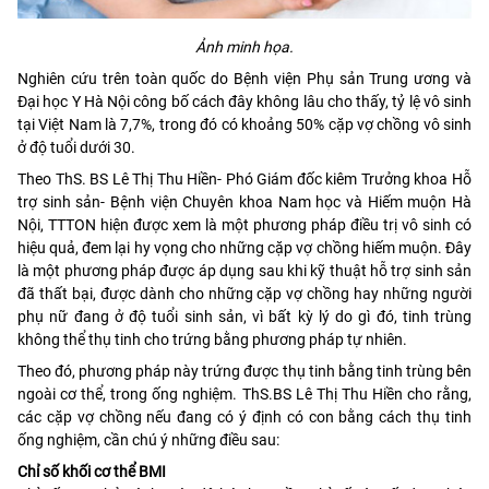
Ảnh minh họa.
Nghiên cứu trên toàn quốc do Bệnh viện Phụ sản Trung ương và
Đại học Y Hà Nội công bố cách đây không lâu cho thấy, tỷ lệ vô sinh
tại Việt Nam là 7,7%, trong đó có khoảng 50% cặp vợ chồng vô sinh
ở độ tuổi dưới 30.
Theo ThS. BS Lê Thị Thu Hiền- Phó Giám đốc kiêm Trưởng khoa Hỗ
trợ sinh sản- Bệnh viện Chuyên khoa Nam học và Hiếm muộn Hà
Nội, TTTON hiện được xem là một phương pháp điều trị vô sinh có
hiệu quả, đem lại hy vọng cho những cặp vợ chồng hiếm muộn. Đây
là một phương pháp được áp dụng sau khi kỹ thuật hỗ trợ sinh sản
đã thất bại, được dành cho những cặp vợ chồng hay những người
phụ nữ đang ở độ tuổi sinh sản, vì bất kỳ lý do gì đó, tinh trùng
không thể thụ tinh cho trứng bằng phương pháp tự nhiên.
Theo đó, phương pháp này trứng được thụ tinh bằng tinh trùng bên
ngoài cơ thể, trong ống nghiệm. ThS.BS Lê Thị Thu Hiền cho rằng,
các cặp vợ chồng nếu đang có ý định có con bằng cách thụ tinh
ống nghiệm, cần chú ý những điều sau:
Chỉ số khối cơ thể BMI