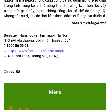
người mẹ mà người chồng cũng đóng vai trò quan trọng. Nếu chất
lượng tinh trùng kém, khả năng thụ tinh cũng kém hơn. Do vậy
trong thời gian này, người chồng cũng cần có chế độ ăn hợp lý.
Không nên sử dụng các chất kích thích, đặc biệt là rượu và thuốc lá.
Theo Sức khỏe gia đình
—————————————–—————
Bệnh viện Nam học và Hiếm muộn Hà Nội
“Kết nối yêu thương, Ươm mầm hạnh phúc!”
?
1900 56 56 01
➡
https://www.facebook.com/afhanoi/
➡
431 Tam Trinh, Hoàng Mai, Hà Nội.
Chia sẻ:
Menu
Tin tức