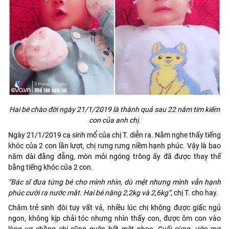
Hai bé chào đời ngày 21/1/2019 là thành quả sau 22 năm tìm kiếm
con của anh chị.
Ngày 21/1/2019 ca sinh mổ của chị T. diễn ra. Nằm nghe thấy tiếng
khóc của 2 con lần lượt, chị rưng rưng niềm hạnh phúc. Vậy là bao
năm dài đằng đẵng, mòn mỏi ngóng trông ấy đã được thay thế
bằng tiếng khóc của 2 con.
“Bác sĩ đưa từng bé cho mình nhìn, dù mệt nhưng mình vẫn hạnh
phúc cười ra nước mắt. Hai bé nặng 2,2kg và 2,6kg”,
chị T. cho hay.
Chăm trẻ sinh đôi tuy vất vả, nhiều lúc chị không được giấc ngủ
ngon, không kịp chải tóc nhưng nhìn thấy con, được ôm con vào
lòng vợ chồng chị cũng quên hết mệt nhọc. Cuối cùng, ước mơ