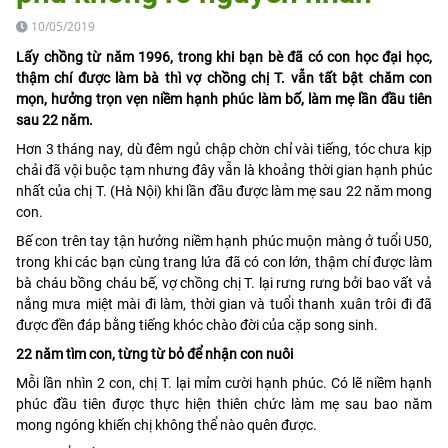
10/05/2019
Lấy chồng từ năm 1996, trong khi bạn bè đã có con học đại học,
thậm chí được làm bà thì vợ chồng chị T. vẫn tất bật chăm con
mọn, hưởng trọn vẹn niềm hạnh phúc làm bố, làm mẹ lần đầu tiên
sau 22 năm.
Hơn 3 tháng nay, dù đêm ngủ chập chờn chỉ vài tiếng, tóc chưa kịp
chải đã vội buộc tạm nhưng đây vẫn là khoảng thời gian hạnh phúc
nhất của chị T. (Hà Nội) khi lần đầu được làm mẹ sau 22 năm mong
con.
Bế con trên tay tận hưởng niềm hạnh phúc muộn màng ở tuổi U50,
trong khi các bạn cùng trang lứa đã có con lớn, thậm chí được làm
bà cháu bồng cháu bế, vợ chồng chị T. lại rưng rưng bởi bao vất vả
nắng mưa miệt mài đi làm, thời gian và tuổi thanh xuân trôi đi đã
được đền đáp bằng tiếng khóc chào đời của cặp song sinh.
22 năm tìm con, từng từ bỏ để nhận con nuôi
Mỗi lần nhìn 2 con, chị T. lại mỉm cười hạnh phúc. Có lẽ niềm hạnh
phúc đầu tiên được thực hiện thiên chức làm mẹ sau bao năm
mong ngóng khiến chị không thể nào quên được.