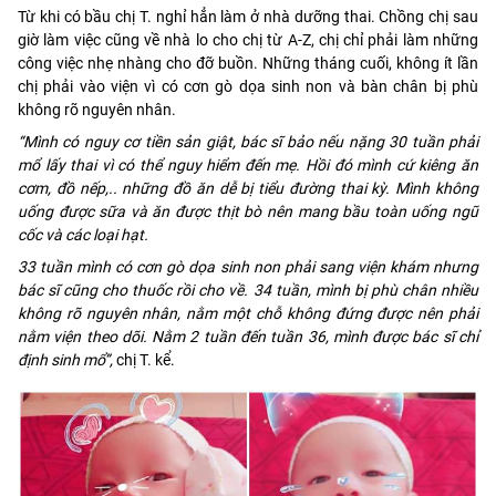
Từ khi có bầu chị T. nghỉ hẳn làm ở nhà dưỡng thai. Chồng chị sau
giờ làm việc cũng về nhà lo cho chị từ A-Z, chị chỉ phải làm những
công việc nhẹ nhàng cho đỡ buồn. Những tháng cuối, không ít lần
chị phải vào viện vì có cơn gò dọa sinh non và bàn chân bị phù
không rõ nguyên nhân.
“Mình có nguy cơ tiền sản giật, bác sĩ bảo nếu nặng 30 tuần phải
mổ lấy thai vì có thể nguy hiểm đến mẹ. Hồi đó mình cứ kiêng ăn
cơm, đồ nếp,.. những đồ ăn dễ bị tiểu đường thai kỳ. Mình không
uống được sữa và ăn được thịt bò nên mang bầu toàn uống ngũ
cốc và các loại hạt.
33 tuần mình có cơn gò dọa sinh non phải sang viện khám nhưng
bác sĩ cũng cho thuốc rồi cho về. 34 tuần, mình bị phù chân nhiều
không rõ nguyên nhân, nằm một chỗ không đứng được nên phải
nằm viện theo dõi. Nằm 2 tuần đến tuần 36, mình được bác sĩ chỉ
định sinh mổ”,
chị T. kể.