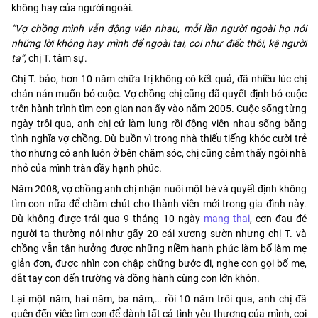
không hay của người ngoài.
“Vợ chồng mình vẫn động viên nhau, mỗi lần người ngoài họ nói
những lời không hay mình để ngoài tai, coi như điếc thôi, kệ người
ta”
, chị T. tâm sự.
Chị T. bảo, hơn 10 năm chữa trị không có kết quả, đã nhiều lúc chị
chán nản muốn bỏ cuộc. Vợ chồng chị cũng đã quyết định bỏ cuộc
trên hành trình tìm con gian nan ấy vào năm 2005. Cuộc sống từng
ngày trôi qua, anh chị cứ làm lụng rồi động viên nhau sống bằng
tình nghĩa vợ chồng. Dù buồn vì trong nhà thiếu tiếng khóc cười trẻ
thơ nhưng có anh luôn ở bên chăm sóc, chị cũng cảm thấy ngôi nhà
nhỏ của mình tràn đầy hạnh phúc.
Năm 2008, vợ chồng anh chị nhận nuôi một bé và quyết định không
tìm con nữa để chăm chút cho thành viên mới trong gia đình này.
Dù không được trải qua 9 tháng 10 ngày
mang thai
, cơn đau đẻ
người ta thường nói như gãy 20 cái xương sườn nhưng chị T. và
chồng vẫn tận hưởng được những niềm hạnh phúc làm bố làm mẹ
giản đơn, được nhìn con chập chững bước đi, nghe con gọi bố mẹ,
dắt tay con đến trường và đồng hành cùng con lớn khôn.
Lại một năm, hai năm, ba năm,… rồi 10 năm trôi qua, anh chị đã
quên đến việc tìm con để dành tất cả tình yêu thương của mình, coi