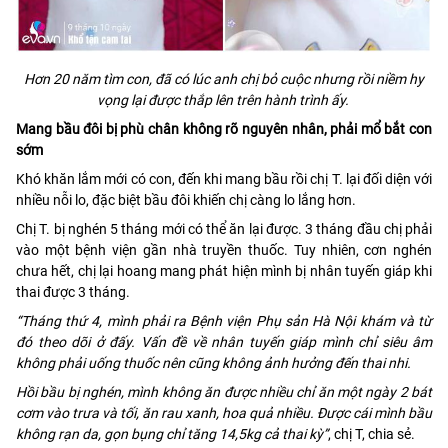
Hơn 20 năm tìm con, đã có lúc anh chị bỏ cuộc nhưng rồi niềm hy
vọng lại được thắp lên trên hành trình ấy.
Mang bầu đôi bị phù chân không rõ nguyên nhân, phải mổ bắt con
sớm
Khó khăn lắm mới có con, đến khi mang bầu rồi chị T. lại đối diện với
nhiều nỗi lo, đặc biệt bầu đôi khiến chị càng lo lắng hơn.
Chị T. bị nghén 5 tháng mới có thể ăn lại được. 3 tháng đầu chị phải
vào một bệnh viện gần nhà truyền thuốc. Tuy nhiên, cơn nghén
chưa hết, chị lại hoang mang phát hiện mình bị nhân tuyến giáp khi
thai được 3 tháng.
“Tháng thứ 4, mình phải ra Bệnh viện Phụ sản Hà Nội khám và từ
đó theo dõi ở đấy. Vấn đề về nhân tuyến giáp mình chỉ siêu âm
không phải uống thuốc nên cũng không ảnh hưởng đến thai nhi.
Hồi bầu bị nghén, mình không ăn được nhiều chỉ ăn một ngày 2 bát
cơm vào trưa và tối, ăn rau xanh, hoa quả nhiều. Được cái mình bầu
không rạn da, gọn bụng chỉ tăng 14,5kg cả thai kỳ”
, chị T, chia sẻ.