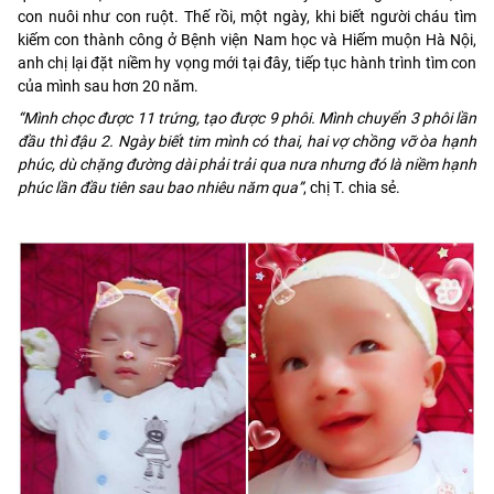
con nuôi như con ruột. Thế rồi, một ngày, khi biết người cháu tìm
kiếm con thành công ở Bệnh viện Nam học và Hiếm muộn Hà Nội,
anh chị lại đặt niềm hy vọng mới tại đây, tiếp tục hành trình tìm con
của mình sau hơn 20 năm.
“Mình chọc được 11 trứng, tạo được 9 phôi. Mình chuyển 3 phôi lần
đầu thì đậu 2. Ngày biết tim mình có thai, hai vợ chồng vỡ òa hạnh
phúc, dù chặng đường dài phải trải qua nưa nhưng đó là niềm hạnh
phúc lần đầu tiên sau bao nhiêu năm qua”
, chị T. chia sẻ.