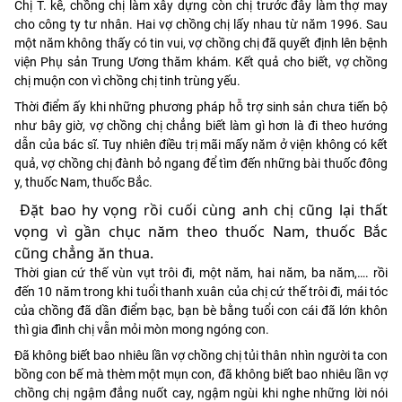
Chị T. kể, chồng chị làm xây dựng còn chị trước đây làm thợ may
cho công ty tư nhân. Hai vợ chồng chị lấy nhau từ năm 1996. Sau
một năm không thấy có tin vui, vợ chồng chị đã quyết định lên bệnh
viện Phụ sản Trung Ương thăm khám. Kết quả cho biết, vợ chồng
chị muộn con vì chồng chị tinh trùng yếu.
Thời điểm ấy khi những phương pháp hỗ trợ sinh sản chưa tiến bộ
như bây giờ, vợ chồng chị chẳng biết làm gì hơn là đi theo hướng
dẫn của bác sĩ. Tuy nhiên điều trị mãi mấy năm ở viện không có kết
quả, vợ chồng chị đành bỏ ngang để tìm đến những bài thuốc đông
y, thuốc Nam, thuốc Bắc.
Đặt bao hy vọng rồi cuối cùng anh chị cũng lại thất
vọng vì gần chục năm theo thuốc Nam, thuốc Bắc
cũng chẳng ăn thua.
Thời gian cứ thế vùn vụt trôi đi, một năm, hai năm, ba năm,…. rồi
đến 10 năm trong khi tuổi thanh xuân của chị cứ thế trôi đi, mái tóc
của chồng đã dần điểm bạc, bạn bè bằng tuổi con cái đã lớn khôn
thì gia đình chị vẫn mỏi mòn mong ngóng con.
Đã không biết bao nhiêu lần vợ chồng chị tủi thân nhìn người ta con
bồng con bế mà thèm một mụn con, đã không biết bao nhiêu lần vợ
chồng chị ngậm đắng nuốt cay, ngậm ngùi khi nghe những lời nói