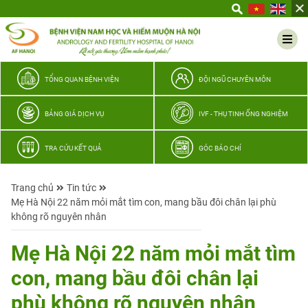
Yêu
thương
Lan
tỏa
–
TỔNG QUAN BỆNH VIỆN
ĐỘI NGŨ CHUYÊN MÔN
Trao
hy
BẢNG GIÁ DỊCH VỤ
IVF - THỤ TINH ỐNG NGHIỆM
vọng,
vun
TRA CỨU KẾT QUẢ
GÓC BÁO CHÍ
trọn
hạnh
Trang chủ
Tin tức
phúc
Mẹ Hà Nội 22 năm mỏi mắt tìm con, mang bầu đôi chân lại phù
gia
không rõ nguyên nhân
đình
Quân
Mẹ Hà Nội 22 năm mỏi mắt tìm
nhân
con, mang bầu đôi chân lại
phù không rõ nguyên nhân