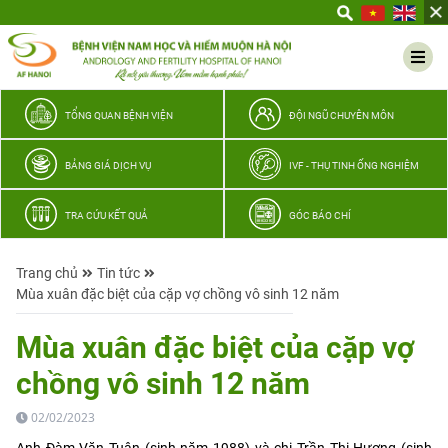
Yêu
thương
Lan
tỏa
–
TỔNG QUAN BỆNH VIỆN
ĐỘI NGŨ CHUYÊN MÔN
Trao
hy
BẢNG GIÁ DỊCH VỤ
IVF - THỤ TINH ỐNG NGHIỆM
vọng,
vun
TRA CỨU KẾT QUẢ
GÓC BÁO CHÍ
trọn
hạnh
Trang chủ
Tin tức
phúc
Mùa xuân đặc biệt của cặp vợ chồng vô sinh 12 năm
gia
đình
Mùa xuân đặc biệt của cặp vợ
Quân
chồng vô sinh 12 năm
nhân
02/02/2023
Anh Đàm Văn Tuân (sinh năm 1988) và chị Trần Thị Hương (sinh