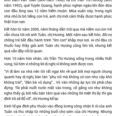
năm 1992), quê Tuyên Quang, hạnh phúc nghẹn ngào khi đón đứa
con đầu lòng sau 12 năm hiếm muộn. Mùa xuân này, trong ngôi
nhà nhỏ bi bô tiếng con trẻ, anh chị mới cảm thấy được hạnh phúc
thật trọn vẹn.
Kết hôn từ năm 2009, năm tháng dần trôi qua mà niềm vui con trẻ
vẫn chưa tới với anh Tuân, chị Hương. Một năm sau kết hôn, đôi vợ
chồng trẻ bắt đầu hành trình “tìm con” khắp mọi nơi. Ai chỉ đâu có
thuốc hay thầy giỏi anh Tuân chị Hương cũng tìm tới, nhưng kết
quả vẫn đầy nỗi bi quan.
Hơn 10 năm hôn nhân, chị Trần Thị Hương sống trong nhiều thất
vọng, tủi hờn vì những lời dị nghị vì không sinh được con.
“Vì đi làm xa nhà nên tôi rất ngại khi về quê bởi mọi người chung
quanh hay dị nghị, bàn tán “phụ nữ mà không có con như cây khô
không trái”, “đàn bà vô dụng”… Vô vàn những áp lực tôi phải chịu
đựng. Tôi phải nuốt nước mắt vào trong, cố gắng coi như không
nghe thấy gì, bởi nếu bận tâm quá vào những lời miệt thị ấy thì gia
đình tôi sẽ đổ vỡ”, chị Hương kể lại.
Kinh tế gia đình phụ thuộc vào đồng lương công nhân ít ỏi của anh
Tuân và thu nhập từ những buổi chợ sớm của chị Hương. Nhưng