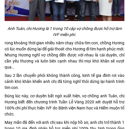
Anh Tuân, chị Hương là 1 trong 10 cặp vợ chồng được hỗ trợ làm
IVF miễn phí.
rong khoảng thời gian nhiều năm chạy chữa tìm con, chồng Hương
có lúc muốn dừng lại để giải thoát cho Hương đi tìm hạnh phúc mới.
Nhưng Hương nghĩ vợ chồng đến được với nhau là cái duyên, chỉ
cần yêu thương và luôn bên cạnh nhau thì mọi khó khăn sẽ vượt
qua…
Sau 2 lần chuyển phôi không thành công, kinh tế gia đình rơi vào
cảnh khó khăn khiến anh chị đã từng nghĩ thôi dừng lại hành trình
tìm con.
Đúng lúc này, cơ duyên bất ngờ xuất hiện, vợ chồng anh Tuân, chị
Hương biết đến chương trình Tuần Lễ Vàng 2020 xét duyệt hỗ trợ
100% chi phí thực hiện IVF do Bệnh viện Nam học và Hiếm muộn tổ
chức.
May mắn đã đến với anh chị sau khi nộp hồ sơ, anh chị trở thành 1
trong 10 gia đình nhận hỗ trợ miễn phí 100% thụ tinh trong ống