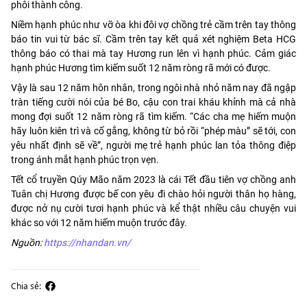
phôi thành công.
Niềm hạnh phúc như vỡ òa khi đôi vợ chồng trẻ cầm trên tay thông
báo tin vui từ bác sĩ. Cầm trên tay kết quả xét nghiệm Beta HCG
thông báo có thai mà tay Hương run lên vì hạnh phúc. Cảm giác
hạnh phúc Hương tìm kiếm suốt 12 năm ròng rã mới có được.
Vậy là sau 12 năm hôn nhân, trong ngôi nhà nhỏ năm nay đã ngập
tràn tiếng cười nói của bé Bo, cậu con trai kháu khỉnh mà cả nhà
mong đợi suốt 12 năm ròng rã tìm kiếm. “Các cha mẹ hiếm muộn
hãy luôn kiên trì và cố gắng, không từ bỏ rồi “phép màu” sẽ tới, con
yêu nhất định sẽ về”, người mẹ trẻ hạnh phúc lan tỏa thông điệp
trong ánh mắt hạnh phúc trọn vẹn.
Tết cổ truyền Qúy Mão năm 2023 là cái Tết đầu tiên vợ chồng anh
Tuân chị Hương được bế con yêu đi chào hỏi người thân họ hàng,
được nở nụ cười tươi hạnh phúc và kể thật nhiều câu chuyện vui
khác so với 12 năm hiếm muộn trước đây.
Nguồn:
https://nhandan.vn/
Chia sẻ: