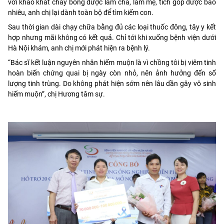
với khao khát cháy bỏng được làm cha, làm mẹ, tích góp được bao
nhiêu, anh chị lại dành toàn bộ để tìm kiếm con.
Sau thời gian dài chạy chữa bằng đủ các loại thuốc đông, tây y kết
hợp nhưng mãi không có kết quả. Chỉ tới khi xuống bệnh viện dưới
Hà Nội khám, anh chị mới phát hiện ra bệnh lý.
“Bác sĩ kết luận nguyên nhân hiếm muộn là vì chồng tôi bị viêm tinh
hoàn biến chứng quai bị ngày còn nhỏ, nên ảnh hưởng đến số
lượng tinh trùng. Do không phát hiện sớm nên lâu dần gây vô sinh
hiếm muộn”, chị Hương tâm sự.