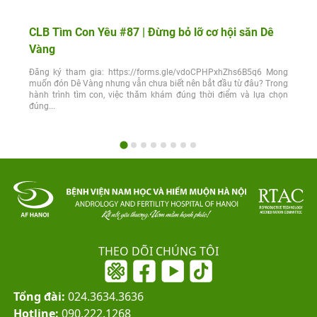
CLB Tìm Con Yêu #87 | Đừng bỏ lỡ cơ hội săn Dê
Vàng
Đăng ký tham gia: https://forms.gle/vdoCPHPxhZhs6B5q6 Mong
muốn đón Dê Vàng nhưng vẫn chưa biết nên bắt đầu từ đâu? Trong
hành trình tìm con, việc thăm khám đúng thời điểm và lựa chọn
đúng...
THEO DÕI CHÚNG TÔI
Tổng đài:
024.3634.3636
Hotline:
090.222.1268