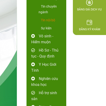
Tin chuyên
BẢNG GIÁ DỊCH VỤ
ngành
Tin nội bộ
Sự kiện
ĐĂNG KÝ KHÁM
Vô sinh -
Hiếm muộn
Hồ Sơ - Thủ
tục - Quy định
Y Học Giới
Tính
Nghiên cứu
khoa học
Hỗ trợ sinh
sản