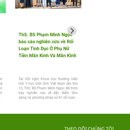
ThS. BS Phạm Minh Ngọc
AF HANOI vinh dự 
báo cáo nghiên cứu về Rối
hành cùng bộ đội b
Loạn Tình Dục Ở Phụ Nữ
phòng trong chuỗi 
Tiền Mãn Kinh Và Mãn Kinh
động tri ân tại Điện
ớc
Tại Hội nghị Khoa học thường niên
Chiều 25/7, nhân kỷ n
hệ
Hội Y học Giới tính Việt Nam lần thứ
Ngày Thương binh 
ệm
15, ThS. BS Phạm Minh Ngọc đã trình
(27/7/1947 – 27/7/2026)
nh
bày nghiên cứu về đặc điểm lâm
Nam học và Hiếm muộn 
vợ
sàng và phương pháp xử trí rối loạn...
dự đồng hành cùng Đoà
của Đảng ủy, Bộ...
THEO DÕI CHÚNG TÔI