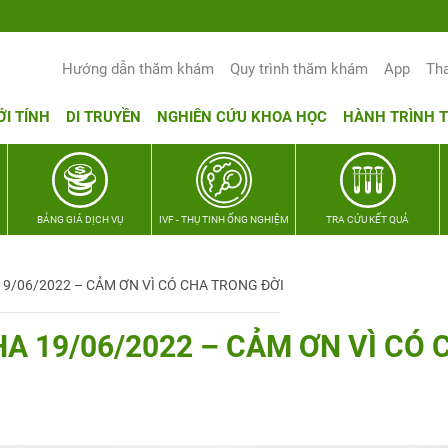
Hướng dẫn thăm khám
Quy trình thăm khám
App
Th
ỚI TÍNH
DI TRUYỀN
NGHIÊN CỨU KHOA HỌC
HÀNH TRÌNH 
BẢNG GIÁ DỊCH VỤ
IVF - THỤ TINH ỐNG NGHIỆM
TRA CỨU KẾT QUẢ
9/06/2022 – CẢM ƠN VÌ CÓ CHA TRONG ĐỜI
 19/06/2022 – CẢM ƠN VÌ CÓ 