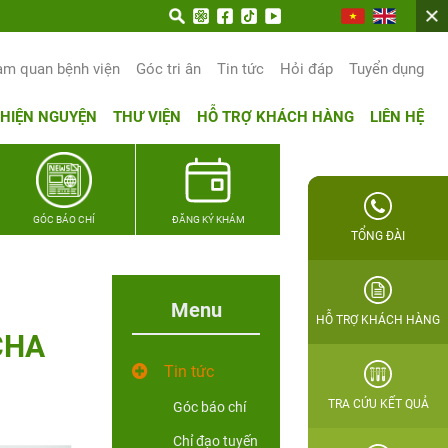
am quan bệnh viện
Góc tri ân
Tin tức
Hỏi đáp
Tuyển dụng
THIỆN NGUYỆN
THƯ VIỆN
HỖ TRỢ KHÁCH HÀNG
LIÊN HỆ
GÓC BÁO CHÍ
ĐĂNG KÝ KHÁM
TỔNG ĐÀI
Menu
HỖ TRỢ KHÁCH HÀNG
CHA
Tin tức
TRA CỨU KẾT QUẢ
Góc báo chí
Chỉ đạo tuyến