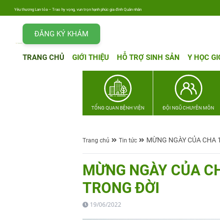
Yêu thương Lan tỏa – Trao hy vọng, vun trọn hạnh phúc gia đình Quân nhân
ĐĂNG KÝ KHÁM
TRANG CHỦ
GIỚI THIỆU
HỖ TRỢ SINH SẢN
Y HỌC GI
TỔNG QUAN BỆNH VIỆN
ĐỘI NGŨ CHUYÊN MÔN
MỪNG NGÀY CỦA CHA 1
Trang chủ
Tin tức
MỪNG NGÀY CỦA CHA
TRONG ĐỜI
19/06/2022