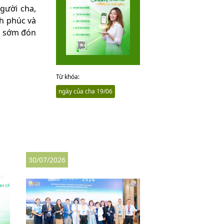
gười cha,
h phúc và
và sớm đón
Từ khóa:
ngày của cha 19/06
30/07/2026
27/07/2026