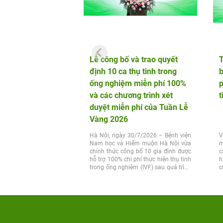
Lễ công bố và trao quyết
định 10 ca thụ tinh trong
b
ống nghiệm miễn phí 100%
p
và các chương trình xét
t
duyệt miễn phí của Tuần Lễ
Vàng 2026
Hà Nội, ngày 30/7/2026 – Bệnh viện
V
Nam học và Hiếm muộn Hà Nội vừa
m
chính thức công bố 10 gia đình được
c
hỗ trợ 100% chi phí thực hiện thụ tinh
h
trong ống nghiệm (IVF) sau quá trình
c
xét...
t