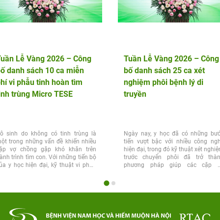
Tuần Lễ Vàng 2026 – Công
Tuần Lễ Vàng 2026 – Công
ố danh sách 10 ca miễn
bố danh sách 25 ca xét
hí vi phẫu tinh hoàn tìm
nghiệm phôi bệnh lý di
inh trùng Micro TESE
truyền
ô sinh do không có tinh trùng là
Ngày nay, y học đã có những bư
ột trong những vấn đề khiến nhiều
tiến vượt bậc với nhiều công ng
ặp vợ chồng gặp khó khăn trên
hiện đại, trong đó kỹ thuật xét nghi
ành trình tìm con. Với những tiến bộ
trước chuyển phôi đã trở thà
ủa y học hiện đại, kỹ thuật vi phẫu
phương pháp giúp các cặp 
inh...
chồng...