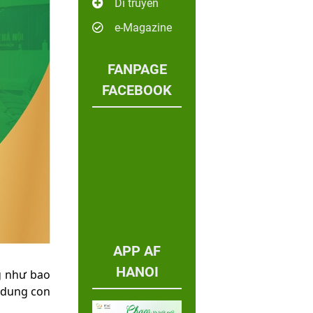
Di truyền
e-Magazine
FANPAGE
FACEBOOK
APP AF
HANOI
g như bao
 dung con