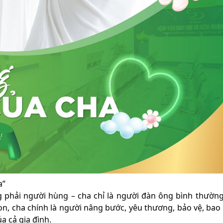
a”
 phải người hùng – cha chỉ là người đàn ông bình thườn
n, cha chính là người nâng bước, yêu thương, bảo vệ, bao
a cả gia đình.