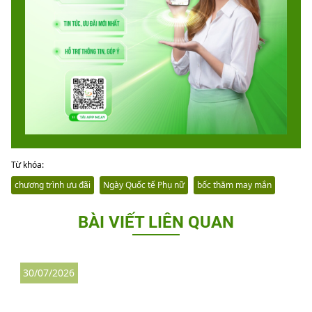
Từ khóa:
chương trình ưu đãi
Ngày Quốc tế Phụ nữ
bốc thăm may mắn
BÀI VIẾT LIÊN QUAN
30/07/2026
3