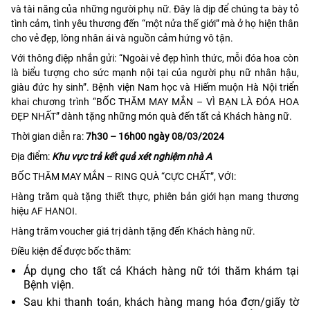
và tài năng của những người phụ nữ. Đây là dịp để chúng ta bày tỏ
tình cảm, tình yêu thương đến “một nửa thế giới” mà ở họ hiện thân
cho vẻ đẹp, lòng nhân ái và nguồn cảm hứng vô tận.
Với thông điệp nhắn gửi: “Ngoài vẻ đẹp hình thức, mỗi đóa hoa còn
là biểu tượng cho sức mạnh nội tại của người phụ nữ nhân hậu,
giàu đức hy sinh”. Bệnh viện Nam học và Hiếm muộn Hà Nội triển
khai chương trình “BỐC THĂM MAY MẮN – VÌ BẠN LÀ ĐÓA HOA
ĐẸP NHẤT” dành tặng những món quà đến tất cả Khách hàng nữ.
Thời gian diễn ra:
7h30 – 16h00 ngày 08/03/2024
Địa điểm:
Khu vực trả kết quả xét nghiệm nhà A
BỐC THĂM MAY MẮN – RING QUÀ “CỰC CHẤT”, VỚI:
Hàng trăm quà tặng thiết thực, phiên bản giới hạn mang thương
hiệu AF HANOI.
Hàng trăm voucher giá trị dành tặng đến Khách hàng nữ.
Điều kiện để được bốc thăm:
Áp dụng cho tất cả Khách hàng nữ tới thăm khám tại
Bệnh viện.
Sau khi thanh toán, khách hàng mang hóa đơn/giấy tờ