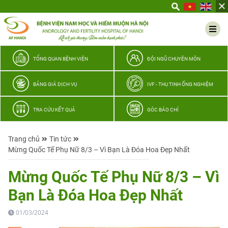
Yêu
thương
Lan
tỏa
–
TỔNG QUAN BỆNH VIỆN
ĐỘI NGŨ CHUYÊN MÔN
Trao
hy
BẢNG GIÁ DỊCH VỤ
IVF - THỤ TINH ỐNG NGHIỆM
vọng,
vun
TRA CỨU KẾT QUẢ
GÓC BÁO CHÍ
trọn
hạnh
Trang chủ
Tin tức
phúc
Mừng Quốc Tế Phụ Nữ 8/3 – Vì Bạn Là Đóa Hoa Đẹp Nhất
gia
đình
Mừng Quốc Tế Phụ Nữ 8/3 – Vì
Quân
Bạn Là Đóa Hoa Đẹp Nhất
nhân
01/03/2024