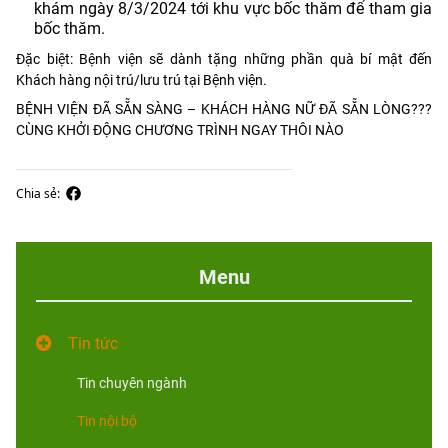
khám ngày 8/3/2024 tới khu vực bốc thăm để tham gia
bốc thăm.
Đặc biệt: Bệnh viện sẽ dành tặng những phần quà bí mật đến
Khách hàng nội trú/lưu trú tại Bệnh viện.
BỆNH VIỆN ĐÃ SẴN SÀNG – KHÁCH HÀNG NỮ ĐÃ SẴN LÒNG???
CÙNG KHỞI ĐỘNG CHƯƠNG TRÌNH NGAY THÔI NÀO
Chia sẻ:
Menu
Tin tức
Tin chuyên ngành
Tin nội bộ