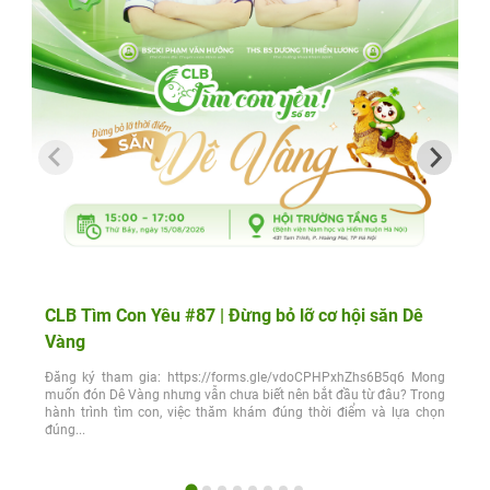
CLB Tìm Con Yêu #87 | Đừng bỏ lỡ cơ hội săn Dê
Vàng
Đăng ký tham gia: https://forms.gle/vdoCPHPxhZhs6B5q6 Mong
muốn đón Dê Vàng nhưng vẫn chưa biết nên bắt đầu từ đâu? Trong
hành trình tìm con, việc thăm khám đúng thời điểm và lựa chọn
đúng...