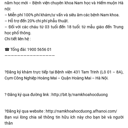
năm học mới – Bệnh viện chuyên khoa Nam học và Hiếm muộn Hà
nội:
– Miễn phí 100% phí khám,tư vấn và siêu âm các bệnh Nam khoa.
– Hỗ trợ đến 20% chi phí phẫu thuật.
– Đối với các cháu từ 03 tuổi đến 18 tuổi: từ mẫu giáo đến Trung
học phổ thông.
Chi tiết liên hệ :
☎
Tổng đài: 1900 5656 01
————————————————
?
Đăng ký khám trực tiếp tại Bệnh viện 431 Tam Trinh (Lô 01 – 8A),
Cụm Công Nghiệp Hoàng Mai – Quận Hoàng Mai – Hà Nội.
?
Đăng ký qua đường link : http://bit.ly/namkhoahocduong
?
Đăng ký qua website : http://namkhoahocduong.afhanoi.com/
Bạn vui lòng chia sẻ thông tin hữu ích này cho bạn bè và người
thân