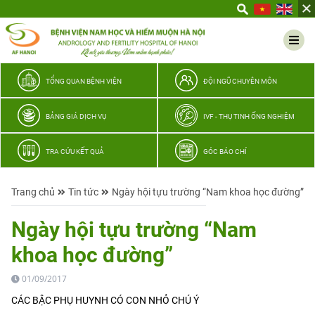
Yêu
thương
Lan
tỏa
–
TỔNG QUAN BỆNH VIỆN
ĐỘI NGŨ CHUYÊN MÔN
Trao
hy
BẢNG GIÁ DỊCH VỤ
IVF - THỤ TINH ỐNG NGHIỆM
vọng,
vun
TRA CỨU KẾT QUẢ
GÓC BÁO CHÍ
trọn
hạnh
Trang chủ
Tin tức
Ngày hội tựu trường “Nam khoa học đường”
phúc
gia
Ngày hội tựu trường “Nam
đình
khoa học đường”
Quân
nhân
01/09/2017
CÁC BẬC PHỤ HUYNH CÓ CON NHỎ CHÚ Ý