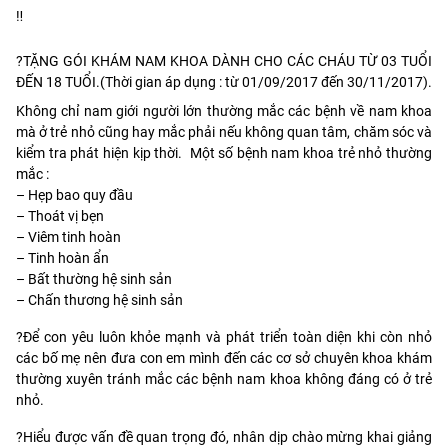
‼
?
TẶNG GÓI KHÁM NAM KHOA DÀNH CHO CÁC CHÁU TỪ 03 TUỔI
ĐẾN 18 TUỔI.(Thời gian áp dụng : từ 01/09/2017 đến 30/11/2017).
Không chỉ nam giới người lớn thường mắc các bệnh về nam khoa
mà ở trẻ nhỏ cũng hay mắc phải nếu không quan tâm, chăm sóc và
kiểm tra phát hiện kịp thời. Một số bệnh nam khoa trẻ nhỏ thường
mắc :
– Hẹp bao quy đầu
– Thoát vị bẹn
– Viêm tinh hoàn
– Tinh hoàn ẩn
– Bất thường hệ sinh sản
– Chấn thương hệ sinh sản
?
Để con yêu luôn khỏe mạnh và phát triển toàn diện khi còn nhỏ
các bố mẹ nên đưa con em mình đến các cơ sở chuyên khoa khám
thường xuyên tránh mắc các bệnh nam khoa không đáng có ở trẻ
nhỏ.
?
Hiểu được vấn đề quan trọng đó, nhân dịp chào mừng khai giảng