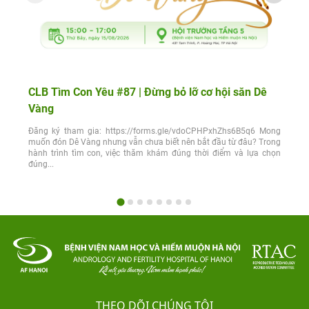
CLB Tìm Con Yêu #87 | Đừng bỏ lỡ cơ hội săn Dê
Vàng
Đăng ký tham gia: https://forms.gle/vdoCPHPxhZhs6B5q6 Mong
muốn đón Dê Vàng nhưng vẫn chưa biết nên bắt đầu từ đâu? Trong
hành trình tìm con, việc thăm khám đúng thời điểm và lựa chọn
đúng...
THEO DÕI CHÚNG TÔI