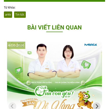
Từ khóa:
antv
Tin tức
BÀI VIẾT LIÊN QUAN
4/08/2026
3