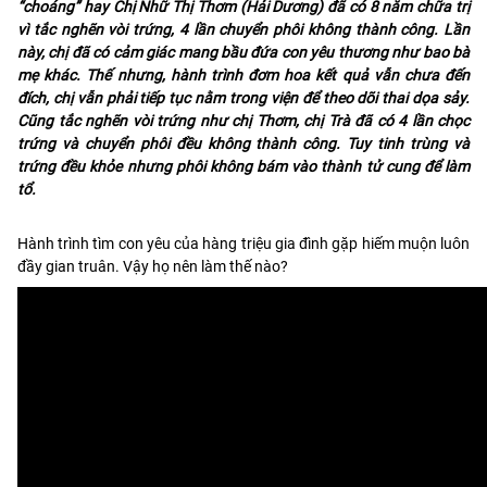
“choáng” hay Chị Nhữ Thị Thơm (Hải Dương) đã có 8 năm chữa trị
vì tắc nghẽn vòi trứng, 4 lần chuyển phôi không thành công. Lần
này, chị đã có cảm giác mang bầu đứa con yêu thương như bao bà
mẹ khác. Thế nhưng, hàn
h trình đơm hoa kết quả vẫn chưa đến
đích, chị vẫn phải tiếp tục nằm trong viện để theo dõi thai dọa sảy.
Cũng tắc nghẽn vòi trứng như chị Thơm, chị Trà đã có 4 lần chọc
trứng và chuyển phôi đều không thành công. Tuy tinh trùng và
trứng đều khỏe nhưng phôi không bám vào thành tử cung để làm
tổ.
Hành trình tìm con yêu của hàng triệu gia đình gặp hiếm muộn luôn
đầy gian truân. Vậy họ nên làm thế nào?