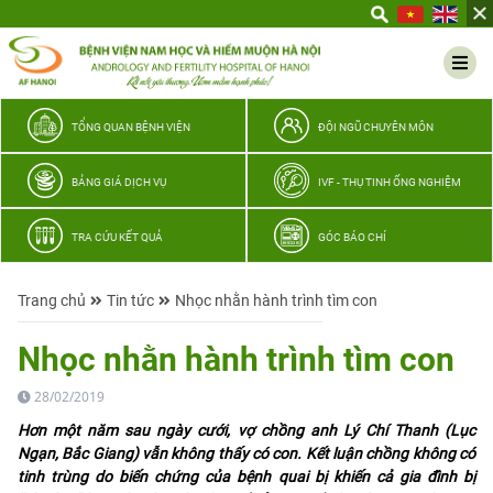
Yêu
thương
Lan
tỏa
–
TỔNG QUAN BỆNH VIỆN
ĐỘI NGŨ CHUYÊN MÔN
Trao
hy
BẢNG GIÁ DỊCH VỤ
IVF - THỤ TINH ỐNG NGHIỆM
vọng,
vun
TRA CỨU KẾT QUẢ
GÓC BÁO CHÍ
trọn
hạnh
Trang chủ
Tin tức
Nhọc nhằn hành trình tìm con
phúc
gia
Nhọc nhằn hành trình tìm con
đình
Quân
28/02/2019
nhân
Hơn một năm sau ngày cưới, vợ chồng anh Lý Chí Thanh (Lục
Ngạn, Bắc Giang) vẫn không thấy có con. Kết luận chồng không có
tinh trùng do biến chứng của bệnh quai bị khiến cả gia đình bị