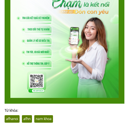
Từ khóa:
afhanoi
afhn
nam khoa