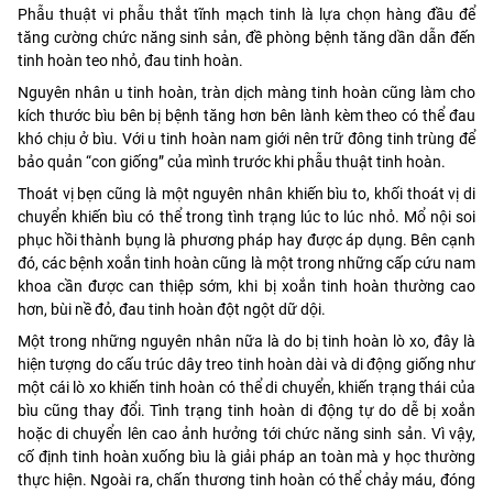
Phẫu thuật vi phẫu thắt tĩnh mạch tinh là lựa chọn hàng đầu để
tăng cường chức năng sinh sản, đề phòng bệnh tăng dần dẫn đến
tinh hoàn teo nhỏ, đau tinh hoàn.
Nguyên nhân u tinh hoàn, tràn dịch màng tinh hoàn cũng làm cho
kích thước bìu bên bị bệnh tăng hơn bên lành kèm theo có thể đau
khó chịu ở bìu. Với u tinh hoàn nam giới nên trữ đông tinh trùng để
bảo quản “con giống” của mình trước khi phẫu thuật tinh hoàn.
Thoát vị bẹn cũng là một nguyên nhân khiến bìu to, khối thoát vị di
chuyển khiến bìu có thể trong tình trạng lúc to lúc nhỏ. Mổ nội soi
phục hồi thành bụng là phương pháp hay được áp dụng. Bên cạnh
đó, các bệnh xoắn tinh hoàn cũng là một trong những cấp cứu nam
khoa cần được can thiệp sớm, khi bị xoắn tinh hoàn thường cao
hơn, bùi nề đỏ, đau tinh hoàn đột ngột dữ dội.
Một trong những nguyên nhân nữa là do bị tinh hoàn lò xo, đây là
hiện tượng do cấu trúc dây treo tinh hoàn dài và di động giống như
một cái lò xo khiến tinh hoàn có thể di chuyển, khiến trạng thái của
bìu cũng thay đổi. Tình trạng tinh hoàn di động tự do dễ bị xoắn
hoặc di chuyển lên cao ảnh hưởng tới chức năng sinh sản. Vì vậy,
cố định tinh hoàn xuống bìu là giải pháp an toàn mà y học thường
thực hiện. Ngoài ra, chấn thương tinh hoàn có thể chảy máu, đóng