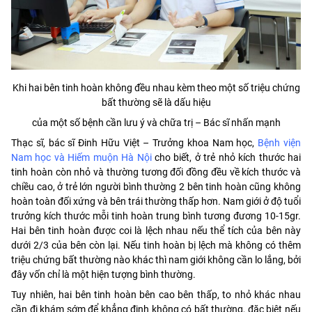
Khi hai bên tinh hoàn không đều nhau kèm theo một số triệu chứng
bất thường sẽ là dấu hiệu
của một số bệnh cần lưu ý và chữa trị – Bác sĩ nhấn mạnh
Thạc sĩ, bác sĩ Đinh Hữu Việt – Trưởng khoa Nam học,
Bệnh viện
Nam học và Hiếm muộn Hà Nội
cho biết, ở trẻ nhỏ kích thước hai
tinh hoàn còn nhỏ và thường tương đối đồng đều về kích thước và
chiều cao, ở trẻ lớn người bình thường 2 bên tinh hoàn cũng không
hoàn toàn đối xứng và bên trái thường thấp hơn. Nam giới ở độ tuổi
trưởng kích thước mỗi tinh hoàn trung bình tương đương 10-15gr.
Hai bên tinh hoàn được coi là lệch nhau nếu thể tích của bên này
dưới 2/3 của bên còn lại. Nếu tinh hoàn bị lệch mà không có thêm
triệu chứng bất thường nào khác thì nam giới không cần lo lắng, bởi
đây vốn chỉ là một hiện tượng bình thường.
Tuy nhiên, hai bên tinh hoàn bên cao bên thấp, to nhỏ khác nhau
cần đi khám sớm để khẳng định không có bất thường, đặc biệt nếu