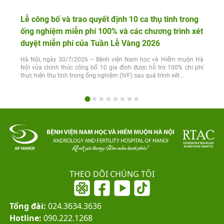
Lễ công bố và trao quyết định 10 ca thụ tinh trong
ống nghiệm miễn phí 100% và các chương trình xét
duyệt miễn phí của Tuần Lễ Vàng 2026
Hà Nội, ngày 30/7/2026 – Bệnh viện Nam học và Hiếm muộn Hà
Nội vừa chính thức công bố 10 gia đình được hỗ trợ 100% chi phí
thực hiện thụ tinh trong ống nghiệm (IVF) sau quá trình xét...
THEO DÕI CHÚNG TÔI
Tổng đài:
024.3634.3636
Hotline:
090.222.1268