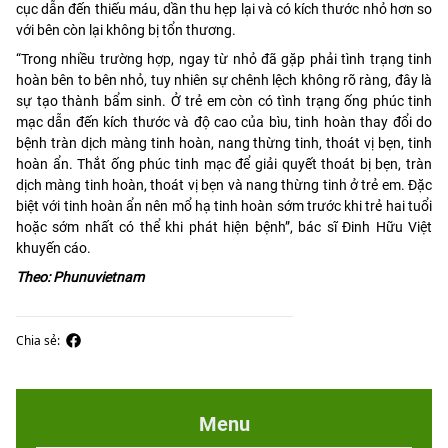
cục dẫn đến thiếu máu, dần thu hẹp lại và có kích thước nhỏ hơn so
với bên còn lại không bị tổn thương.
“Trong nhiều trường hợp, ngay từ nhỏ đã gặp phải tình trạng tinh
hoàn bên to bên nhỏ, tuy nhiên sự chênh lệch không rõ ràng, đây là
sự tạo thành bẩm sinh. Ở trẻ em còn có tình trạng ống phúc tinh
mạc dẫn đến kích thước và độ cao của bìu, tinh hoàn thay đổi do
bệnh tràn dịch màng tinh hoàn, nang thừng tinh, thoát vị bẹn, tinh
hoàn ẩn. Thắt ống phúc tinh mạc để giải quyết thoát bị bẹn, tràn
dịch màng tinh hoàn, thoát vị bẹn và nang thừng tinh ở trẻ em. Đặc
biệt với tinh hoàn ẩn nên mổ hạ tinh hoàn sớm trước khi trẻ hai tuổi
hoặc sớm nhất có thể khi phát hiện bệnh”, bác sĩ Đinh Hữu Việt
khuyến cáo.
Theo: Phunuvietnam
Chia sẻ:
Menu