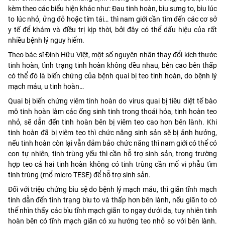
kèm theo các biểu hiện khác như: Đau tinh hoàn, bìu sưng to, bìu lúc
to lúc nhỏ, ửng đỏ hoặc tím tái… thì nam giới cần tìm đến các cơ sở
y tế để khám và điều trị kịp thời, bởi đây có thể dấu hiệu của rất
nhiều bệnh lý nguy hiểm.
Theo bác sĩ Đinh Hữu Việt, một số nguyên nhân thay đổi kích thước
tinh hoàn, tình trạng tinh hoàn không đều nhau, bên cao bên thấp
có thể đó là biến chứng của bệnh quai bị teo tinh hoàn, do bệnh lý
mạch máu, u tinh hoàn…
Quai bị biến chứng viêm tinh hoàn do virus quai bị tiêu diệt tế bào
mô tinh hoàn làm các ống sinh tinh trong thoái hóa, tinh hoàn teo
nhỏ, sẽ dẫn đến tinh hoàn bên bị viêm teo cao hơn bên lành. Khi
tinh hoàn đã bị viêm teo thì chức năng sinh sản sẽ bị ảnh hưởng,
nếu tinh hoàn còn lại vẫn đảm bảo chức năng thì nam giới có thể có
con tự nhiên, tinh trùng yếu thì cần hỗ trợ sinh sản, trong trường
hợp teo cả hai tinh hoàn không có tinh trùng cần mổ vi phẫu tìm
tinh trùng (mổ micro TESE) để hỗ trợ sinh sản.
Đối với triệu chứng bìu sệ do bệnh lý mạch máu, thì giãn tĩnh mạch
tinh dẫn đến tình trạng bìu to và thấp hơn bên lành, nếu giãn to có
thể nhìn thấy các bìu tĩnh mạch giãn to ngay dưới da, tuy nhiên tinh
hoàn bên có tĩnh mạch giãn có xu hướng teo nhỏ so với bên lành.