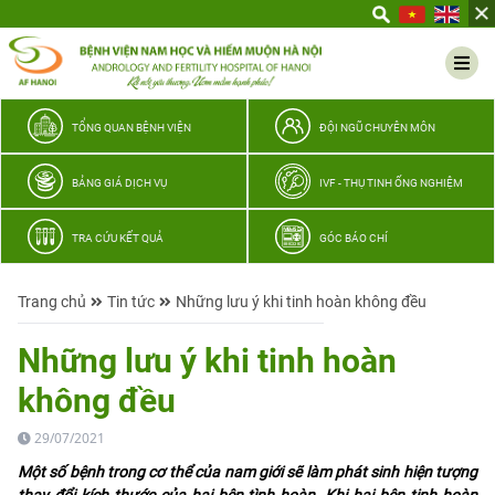
Yêu
thương
Lan
tỏa
–
TỔNG QUAN BỆNH VIỆN
ĐỘI NGŨ CHUYÊN MÔN
Trao
hy
BẢNG GIÁ DỊCH VỤ
IVF - THỤ TINH ỐNG NGHIỆM
vọng,
vun
TRA CỨU KẾT QUẢ
GÓC BÁO CHÍ
trọn
hạnh
Trang chủ
Tin tức
Những lưu ý khi tinh hoàn không đều
phúc
gia
Những lưu ý khi tinh hoàn
đình
không đều
Quân
nhân
29/07/2021
Một số bệnh trong cơ thể của nam giới sẽ làm phát sinh hiện tượng
thay đổi kích thước của hai bên tình hoàn. Khi hai bên tinh hoàn