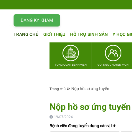
ĐĂNG KÝ KHÁM
TRANG CHỦ
GIỚI THIỆU
HỖ TRỢ SINH SẢN
Y HỌC GI
TỔNG QUAN BỆNH VIỆN
ĐỘI NGŨ CHUYÊN MÔN
Nộp hồ sơ ứng tuyển
Trang chủ
Nộp hồ sơ ứng tuyển
19/07/2024
Bệnh viện đang tuyển dụng các vị trí: