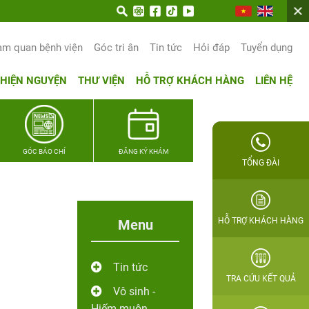
trọn hạnh phúc gia đình Quân nhân
am quan bệnh viện
Góc tri ân
Tin tức
Hỏi đáp
Tuyển dụng
THIỆN NGUYỆN
THƯ VIỆN
HỖ TRỢ KHÁCH HÀNG
LIÊN HỆ
GÓC BÁO CHÍ
ĐĂNG KÝ KHÁM
TỔNG ĐÀI
HỖ TRỢ KHÁCH HÀNG
Menu
Tin tức
TRA CỨU KẾT QUẢ
Vô sinh -
Hiếm muộn