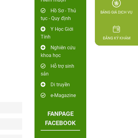
Hồ Sơ - Thủ
BẢNG GIÁ DỊCH VỤ
tục - Quy định
Y Học Giới
Tính
ĐĂNG KÝ KHÁM
Nghiên cứu
khoa học
Hỗ trợ sinh
sản
Di truyền
e-Magazine
FANPAGE
FACEBOOK