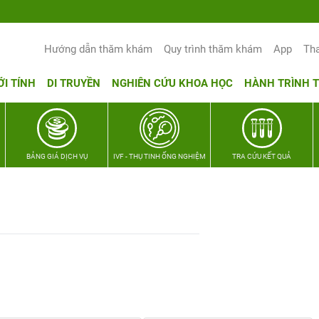
Yêu thương Lan tỏa – Trao hy vọng, vun 
Hướng dẫn thăm khám
Quy trình thăm khám
App
Th
ỚI TÍNH
DI TRUYỀN
NGHIÊN CỨU KHOA HỌC
HÀNH TRÌNH 
BẢNG GIÁ DỊCH VỤ
IVF - THỤ TINH ỐNG NGHIỆM
TRA CỨU KẾT QUẢ