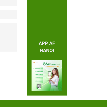
APP AF
HANOI