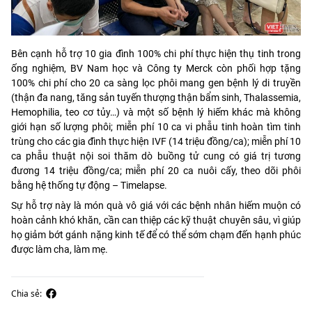
Bên cạnh hỗ trợ 10 gia đình 100% chi phí thực hiện thụ tinh trong
ống nghiệm, BV Nam học và Công ty Merck còn phối hợp tặng
100% chi phí cho 20 ca sàng lọc phôi mang gen bệnh lý di truyền
(thận đa nang, tăng sản tuyến thượng thận bẩm sinh, Thalassemia,
Hemophilia, teo cơ tủy…) và một số bệnh lý hiếm khác mà không
giới hạn số lượng phôi; miễn phí 10 ca vi phẫu tinh hoàn tìm tinh
trùng cho các gia đình thực hiện IVF (14 triệu đồng/ca); miễn phí 10
ca phẫu thuật nội soi thăm dò buồng tử cung có giá trị tương
đương 14 triệu đồng/ca; miễn phí 20 ca nuôi cấy, theo dõi phôi
bằng hệ thống tự động – Timelapse.
Sự hỗ trợ này là món quà vô giá với các bệnh nhân hiếm muộn có
hoàn cảnh khó khăn, cần can thiệp các kỹ thuật chuyên sâu, vì giúp
họ giảm bớt gánh nặng kinh tế để có thể sớm chạm đến hạnh phúc
được làm cha, làm mẹ.
Chia sẻ: