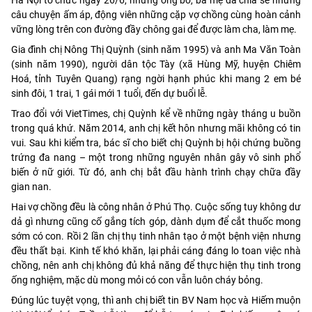
Hà Nội tổ chức ngày 26/6, những ông bố, bà mẹ đã chia sẻ những
câu chuyện ấm áp, động viên những cặp vợ chồng cùng hoàn cảnh
vững lòng trên con đường đầy chông gai để được làm cha, làm mẹ.
Gia đình chị Nông Thị Quỳnh (sinh năm 1995) và anh Ma Văn Toàn
(sinh năm 1990), người dân tộc Tày (xã Hùng Mỹ, huyện Chiêm
Hoá, tỉnh Tuyên Quang) rạng ngời hạnh phúc khi mang 2 em bé
sinh đôi, 1 trai, 1 gái mới 1 tuổi, đến dự buổi lễ.
Trao đổi với VietTimes, chị Quỳnh kể về những ngày tháng u buồn
trong quá khứ. Năm 2014, anh chị kết hôn nhưng mãi không có tin
vui. Sau khi kiểm tra, bác sĩ cho biết chị Quỳnh bị hội chứng buồng
trứng đa nang – một trong những nguyên nhân gây vô sinh phổ
biến ở nữ giới. Từ đó, anh chị bắt đầu hành trình chạy chữa đầy
gian nan.
Hai vợ chồng đều là công nhân ở Phú Thọ. Cuộc sống tuy không dư
dả gì nhưng cũng cố gắng tích góp, dành dụm để cắt thuốc mong
sớm có con. Rồi 2 lần chị thụ tinh nhân tạo ở một bệnh viện nhưng
đều thất bại. Kinh tế khó khăn, lại phải cáng đáng lo toan việc nhà
chồng, nên anh chị không đủ khả năng để thực hiện thụ tinh trong
ống nghiệm, mặc dù mong mỏi có con vẫn luôn cháy bỏng.
Đúng lúc tuyệt vọng, thì anh chị biết tin BV Nam học và Hiếm muộn