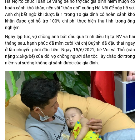
Hà Nội tổ chức Tuần Lễ Vàng để hỗ trợ các gia đình hiếm muộn có
hoàn cảnh khó khăn, nên vội “khăn gói” xuống Hà Nội để nộp hồ sơ.
Anh chị bất ngờ khi được là 1 trong 10 gia đình có hoàn cảnh khó
khăn được gói hỗ trợ 100% chi phí thực hiện thụ tinh trong ống
nghiệm.
Ngay lập tức, vợ chồng anh bắt đầu quá trình điều trị tại BV và hai
tháng sau, hạnh phúc đã mỉm cười khi chị Quỳnh đã đậu thai ngay
ở lần chuyển phôi đầu tiên. Ngày 15/6/2021, bé Voi và Thỏ (cân
nặng 2,6kg/bé) của đôi vợ chồng người dân tộc Tày chào đời trong
niềm vui sướng không gì sánh được của gia đình.