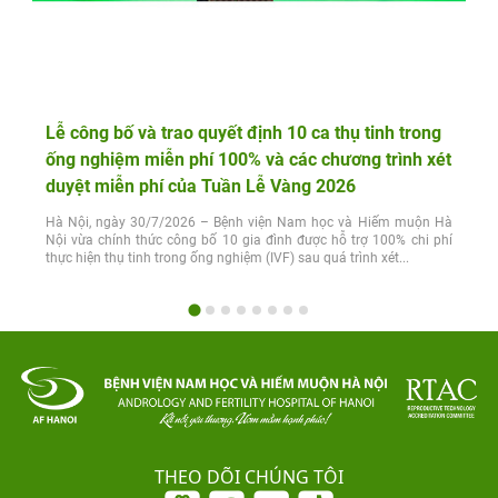
Lễ công bố và trao quyết định 10 ca thụ tinh trong
ống nghiệm miễn phí 100% và các chương trình xét
duyệt miễn phí của Tuần Lễ Vàng 2026
Hà Nội, ngày 30/7/2026 – Bệnh viện Nam học và Hiếm muộn Hà
Nội vừa chính thức công bố 10 gia đình được hỗ trợ 100% chi phí
thực hiện thụ tinh trong ống nghiệm (IVF) sau quá trình xét...
THEO DÕI CHÚNG TÔI