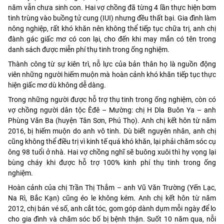
năm vẫn chưa sinh con. Hai vợ chồng đã từng 4 lần thực hiện bơm
tinh trùng vào buồng tử cung (IUI) nhưng đều thất bại. Gia đình làm
nông nghiệp, rất khó khăn nên không thể tiếp tục chữa trị, anh chị
đành gác giấc mơ có con lại, cho đến khi may mắn có tên trong
danh sách được miễn phí thụ tinh trong ống nghiệm.
Thành công từ sự kiên trì, nỗ lực của bản thân họ là nguồn động
viên những người hiếm muộn mà hoàn cảnh khó khăn tiếp tục thực
hiện giấc mơ dù không dễ dàng.
Trong những người được hỗ trợ thụ tinh trong ống nghiệm, còn có
vợ chồng người dân tộc Êđê – Mường: chị H Dla Buôn Ya – anh
Phùng Văn Ba (huyện Tân Sơn, Phú Thọ). Anh chị kết hôn từ năm
2016, bị hiếm muộn do anh vô tinh. Dù biết nguyên nhân, anh chị
cũng không thể điều trị vì kinh tế quá khó khăn, lại phải chăm sóc cụ
ông 98 tuổi ở nhà. Hai vợ chồng nghĩ sẽ buông xuôi thì hy vọng lại
bùng cháy khi được hỗ trợ 100% kinh phí thụ tinh trong ống
nghiệm.
Hoàn cảnh của chị Trần Thị Thắm – anh Vũ Văn Trường (Yến Lạc,
Na Rì, Bắc Kạn) cũng éo le không kém. Anh chị kết hôn từ năm
2012, chị bán vé số, anh cắt tóc, gom góp dành dụm mỗi ngày để lo
cho gia đình và chăm sóc bố bị bệnh thận. Suốt 10 năm qua, nỗi