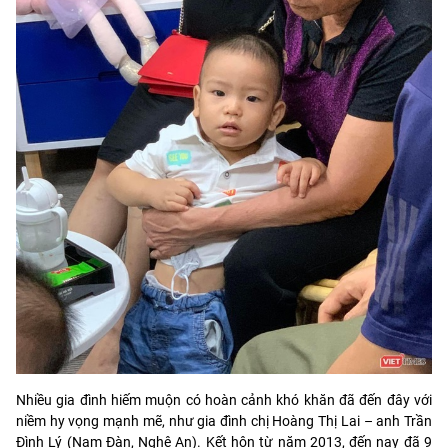
Nhiều gia đình hiếm muộn có hoàn cảnh khó khăn đã đến đây với
niềm hy vọng mạnh mẽ, như gia đình chị Hoàng Thị Lai – anh Trần
Đình Lý (Nam Đàn, Nghệ An). Kết hôn từ năm 2013, đến nay đã 9