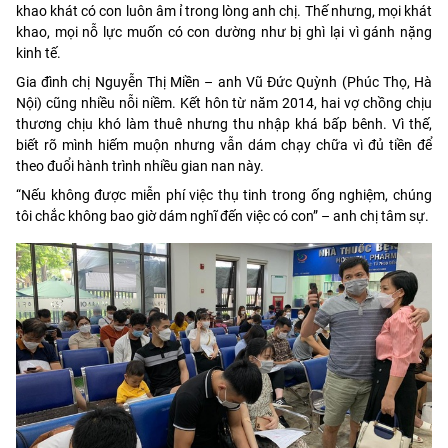
khao khát có con luôn âm ỉ trong lòng anh chị. Thế nhưng, mọi khát
khao, mọi nỗ lực muốn có con dường như bị ghì lại vì gánh nặng
kinh tế.
Gia đình chị Nguyễn Thị Miền – anh Vũ Đức Quỳnh (Phúc Thọ, Hà
Nội) cũng nhiều nỗi niềm. Kết hôn từ năm 2014, hai vợ chồng chịu
thương chịu khó làm thuê nhưng thu nhập khá bấp bênh. Vì thế,
biết rõ mình hiếm muộn nhưng vẫn dám chạy chữa vì đủ tiền để
theo đuổi hành trình nhiều gian nan này.
“Nếu không được miễn phí việc thụ tinh trong ống nghiệm, chúng
tôi chắc không bao giờ dám nghĩ đến việc có con” – anh chị tâm sự.