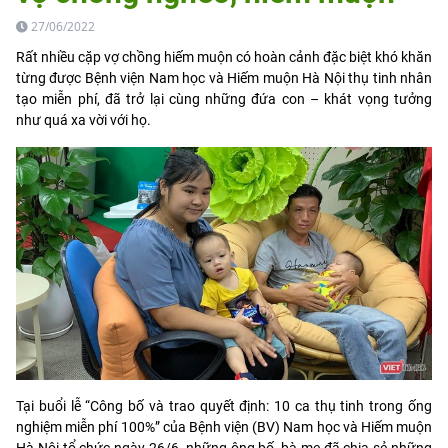
27/06/2022
Rất nhiều cặp vợ chồng hiếm muộn có hoàn cảnh đặc biệt khó khăn
từng được Bệnh viện Nam học và Hiếm muộn Hà Nội thụ tinh nhân
tạo miễn phí, đã trở lại cùng những đứa con – khát vọng tưởng
như quá xa vời với họ.
Tại buổi lễ “Công bố và trao quyết định: 10 ca thụ tinh trong ống
nghiệm miễn phí 100%” của Bệnh viện (BV) Nam học và Hiếm muộn