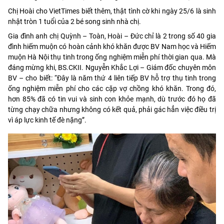
Chị Hoài cho VietTimes biết thêm, thật tình cờ khi ngày 25/6 là sinh
nhật tròn 1 tuổi của 2 bé song sinh nhà chị.
Gia đình anh chị Quỳnh – Toàn, Hoài – Đức chỉ là 2 trong số 40 gia
đình hiếm muộn có hoàn cảnh khó khăn được BV Nam học và Hiếm
muộn Hà Nội thụ tinh trong ống nghiệm miễn phí thời gian qua. Mà
đáng mừng khi, BS.CKII. Nguyễn Khắc Lợi – Giám đốc chuyên môn
BV – cho biết: “Đây là năm thứ 4 liên tiếp BV hỗ trợ thụ tinh trong
ống nghiệm miễn phí cho các cặp vợ chồng khó khăn. Trong đó,
hơn 85% đã có tin vui và sinh con khỏe mạnh, dù trước đó họ đã
từng chạy chữa nhưng không có kết quả, phải gác hẳn việc điều trị
vì áp lực kinh tế đè nặng”.