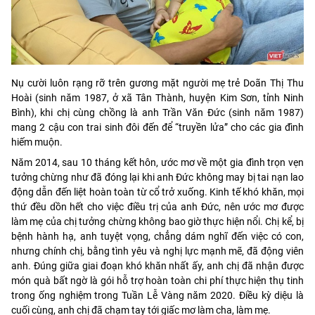
Nụ cười luôn rạng rỡ trên gương mặt người mẹ trẻ Doãn Thị Thu
Hoài (sinh năm 1987, ở xã Tân Thành, huyện Kim Sơn, tỉnh Ninh
Bình), khi chị cùng chồng là anh Trần Văn Đức (sinh năm 1987)
mang 2 cậu con trai sinh đôi đến để “truyền lửa” cho các gia đình
hiếm muộn.
Năm 2014, sau 10 tháng kết hôn, ước mơ về một gia đình trọn vẹn
tưởng chừng như đã đóng lại khi anh Đức không may bị tai nạn lao
động dẫn đến liệt hoàn toàn từ cổ trở xuống. Kinh tế khó khăn, mọi
thứ đều dồn hết cho việc điều trị của anh Đức, nên ước mơ được
làm mẹ của chị tưởng chừng không bao giờ thực hiện nổi. Chị kể, bị
bệnh hành hạ, anh tuyệt vọng, chẳng dám nghĩ đến việc có con,
nhưng chính chị, bằng tình yêu và nghị lực mạnh mẽ, đã động viên
anh. Đúng giữa giai đoạn khó khăn nhất ấy, anh chị đã nhận được
món quà bất ngờ là gói hỗ trợ hoàn toàn chi phí thực hiện thụ tinh
trong ống nghiệm trong Tuần Lễ Vàng năm 2020. Điều kỳ diệu là
cuối cùng, anh chị đã chạm tay tới giấc mơ làm cha, làm mẹ.