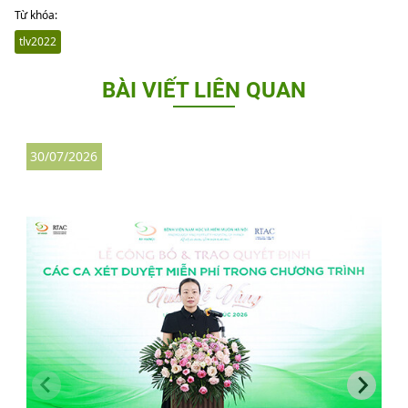
Từ khóa:
tlv2022
BÀI VIẾT LIÊN QUAN
30/07/2026
3