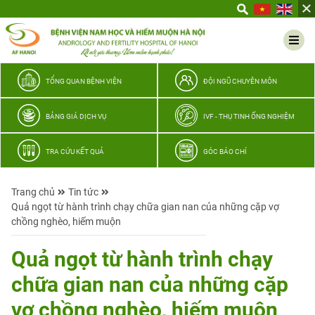
Yêu
thương
Lan
tỏa
–
TỔNG QUAN BỆNH VIỆN
ĐỘI NGŨ CHUYÊN MÔN
Trao
hy
BẢNG GIÁ DỊCH VỤ
IVF - THỤ TINH ỐNG NGHIỆM
vọng,
vun
TRA CỨU KẾT QUẢ
GÓC BÁO CHÍ
trọn
hạnh
Trang chủ
Tin tức
phúc
Quả ngọt từ hành trình chạy chữa gian nan của những cặp vợ
gia
chồng nghèo, hiếm muộn
đình
Quân
Quả ngọt từ hành trình chạy
nhân
chữa gian nan của những cặp
vợ chồng nghèo, hiếm muộn