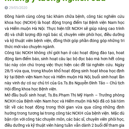
29/05/2020
Đồng hành cùng công tác khám chữa bệnh, công tác nghiên cứu
khoa học (NCKH) là hoạt động trọng điểm tại Bệnh viện Nam học
và Hiếm muộn Hà Nội. Thực hiện tốt NCKH sẽ giúp nâng cao trình
độ và chất lượng đội ngũ bác sĩ, chuyên viên phôi học, điều dưỡng
và kỹ thuật viên bệnh viện, đồng thời góp phần đóng góp những tri
thức mới vào chuyên ngành.
Công tác NCKH không chỉ giới hạn ở các hoạt động đào tạo, hoat
động làm điểm báo, sinh hoạt câu lạc bộ đọc báo mà hơn hết công
tác này còn chú trọng việc thực hiện các đề tài nghiên cứu. Ngày
28/5 vừa qua, trong khuôn khổ hoạt động sinh hoạt khoa học định
kỳ tại Bệnh viện Nam học và Hiếm muộn Hà Nội, buổi sinh hoạt lần
này vinh dự có sự chủ trì của Gs.Ts.Bs Nguyễn Đình Tảo – Chủ tịch
Hội đồng khoa học Bệnh viện.
Mở đầu buổi sinh hoạt, Ts.Bs.Phạm Thị Mỹ Hạnh – Trưởng phòng
NCKH của Bệnh viện Nam học và Hiếm muộn Hà Nội đã có bài tóm
tắt về các hoạt động trong thời gian vừa qua cũng những định
hướng trong tương lai trong công tác NCKH của bệnh viện. Mặc dù
bận rộn với công tác chuyên môn, các bác sĩ, chuyên viên phôi học,
điều dưỡng và kỹ thuật viên hàng tuần vẫn dành 2 buổi để tham gia