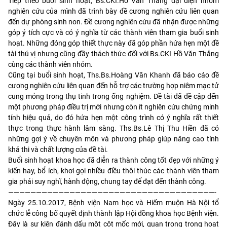
Tiếp theo buổi sinh hoạt, Bs.CKI.Hồ Văn Thắng đại diện nhóm
nghiên cứu của mình đã trình bày đề cương nghiên cứu liên quan
đến dự phòng sinh non. Đề cương nghiên cứu đã nhận được những
góp ý tích cực và có ý nghĩa từ các thành viên tham gia buổi sinh
hoạt. Những đóng góp thiết thực này đã góp phần hứa hẹn một đề
tài thú vị nhưng cũng đầy thách thức đối với Bs.CKI Hồ Văn Thắng
cùng các thành viên nhóm.
Cũng tại buổi sinh hoạt, Ths.Bs.Hoàng Văn Khanh đã báo cáo đề
cương nghiên cứu liên quan đến hỗ trợ các trường hợp niêm mạc tử
cung mỏng trong thụ tinh trong ống nghiệm. Đề tài đã đề cập đến
một phương pháp điều trị mới nhưng còn ít nghiên cứu chứng minh
tính hiệu quả, do đó hứa hẹn một công trình có ý nghĩa rất thiết
thực trong thực hành lâm sàng. Ths.Bs.Lê Thị Thu Hiền đã có
những gợi ý về chuyên môn và phương pháp giúp nâng cao tính
khả thi và chất lượng của đề tài.
Buổi sinh hoạt khoa học đã diễn ra thành công tốt đẹp với những ý
kiến hay, bổ ích, khơi gọi nhiều điều thôi thúc các thành viên tham
gia phải suy nghĩ, hành động, chung tay để đạt đến thành công.
—————————————————————————————————————-
Ngày 25.10.2017, Bệnh viện Nam học và Hiếm muộn Hà Nội tổ
chức lễ công bố quyết định thành lập Hội đồng khoa học Bệnh viện.
Đây là sự kiện đánh dấu một cột mốc mới, quan trọng trong hoạt