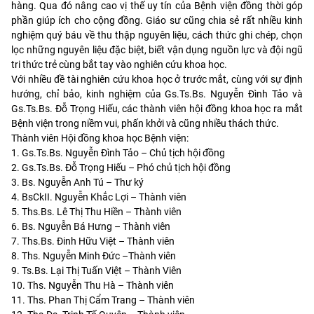
hàng. Qua đó nâng cao vị thế uy tín của Bệnh viện đồng thời góp
phần giúp ích cho cộng đồng. Giáo sư cũng chia sẻ rất nhiều kinh
nghiệm quý báu về thu thập nguyên liệu, cách thức ghi chép, chọn
lọc những nguyên liệu đặc biệt, biết vận dụng nguồn lực và đội ngũ
tri thức trẻ cùng bắt tay vào nghiên cứu khoa học.
Với nhiều đề tài nghiên cứu khoa học ở trước mắt, cùng với sự định
hướng, chỉ bảo, kinh nghiệm của Gs.Ts.Bs. Nguyễn Đình Tảo và
Gs.Ts.Bs. Đỗ Trọng Hiếu, các thành viên hội đồng khoa học ra mắt
Bệnh viện trong niềm vui, phấn khởi và cũng nhiều thách thức.
Thành viên Hội đồng khoa học Bệnh viện:
1. Gs.Ts.Bs. Nguyễn Đình Tảo – Chủ tịch hội đồng
2. Gs.Ts.Bs. Đỗ Trọng Hiếu – Phó chủ tịch hội đồng
3. Bs. Nguyễn Anh Tú – Thư ký
4. BsCkII. Nguyễn Khắc Lợi – Thành viên
5. Ths.Bs. Lê Thị Thu Hiền – Thành viên
6. Bs. Nguyễn Bá Hưng – Thành viên
7. Ths.Bs. Đinh Hữu Việt – Thành viên
8. Ths. Nguyễn Minh Đức –Thành viên
9. Ts.Bs. Lại Thị Tuấn Việt – Thành Viên
10. Ths. Nguyễn Thu Hà – Thành viên
11. Ths. Phan Thị Cẩm Trang – Thành viên