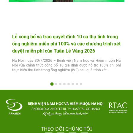
Lễ công bố và trao quyết định 10 ca thụ tinh trong
ống nghiệm miễn phí 100% và các chương trình xét
duyệt miễn phí của Tuần Lễ Vàng 2026
Hà Nội, ngày 30/7/2026 – Bệnh viện Nam học và Hiếm muộn Hà
Nội vừa chính thức công bố 10 gia đình được hỗ trợ 100% chi phí
thực hiện thụ tinh trong ống nghiệm (IVF) sau quá trình xét...
THEO DÕI CHÚNG TÔI