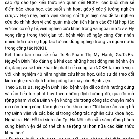
các lớp đào tạo kiến thức liên quan đến NCKH, các buổi chia sẻ
điểm báo khoa học, các buổi sinh hoạt góp ý các ý tưởng nghiên
cứu,v.v Hiện nay, bệnh viện không chỉ thực hiện các đề tài nghiên
cứu do chính đơn vị chủ quản mà còn tiến hành các đề tài hợp tác
với các cơ sở y tế, viện nghiên cứu khác trong và ngoài nước,v.v. Hy
vọng rằng trong thời gian tới, bệnh viện sẽ ngày càng đón nhận
nhiều hơn nữa sự hợp tác từ các đồng nghiệp trong và ngoài nước
trong công tác NCKH.
Kết thúc bài chia sẻ của Ts.Bs.Phạm Thị Mỹ Hạnh, Gs.Ts.Bs.
Nguyễn Đình Tảo đánh giá khá cao những hoạt động mà bệnh viện
đã, đang và sẽ triển khai để phát triển công tác NCKH tại bệnh viện.
Với kinh nghiệm 40 năm nghiên cứu khoa học, Giáo sư đã trao đổi
kinh nghiệm và định hướng công tác này cho Bệnh viện.
Theo Gs.Ts.Bs. Nguyễn Đình Tảo, bệnh viện đã có định hướng đúng
và cần tiếp tục phát huy theo những định hướng đó, qua đó mở
rộng phạm vi của Bệnh viện không chỉ trong công tác chuyên môn
mà còn trong công tác nghiên cứu khoa học: “Tôi luôn sẵn sàng hỗ
trợ Bệnh viện và các bác sĩ trong công tác nghiên cứu khoa học.
Ngoài ra, Hội Hỗ trợ sinh sản Tp. Hà Nội luôn sẵn sàng đồng hành
cùng bệnh viện để có thể chia sẻ rộng rãi hơn nữa các kiến thức
khoa học”.