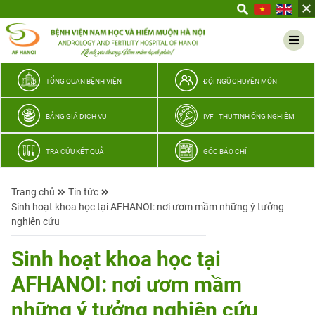
Yêu
thương
Lan
tỏa
–
TỔNG QUAN BỆNH VIỆN
ĐỘI NGŨ CHUYÊN MÔN
Trao
hy
BẢNG GIÁ DỊCH VỤ
IVF - THỤ TINH ỐNG NGHIỆM
vọng,
vun
TRA CỨU KẾT QUẢ
GÓC BÁO CHÍ
trọn
hạnh
Trang chủ
Tin tức
phúc
Sinh hoạt khoa học tại AFHANOI: nơi ươm mầm những ý tưởng
gia
nghiên cứu
đình
Quân
Sinh hoạt khoa học tại
nhân
AFHANOI: nơi ươm mầm
những ý tưởng nghiên cứu