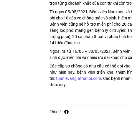
trọn từng khoảnh khắc của con từ khi còn tron
Từ ngày 05/05/2021, Bệnh viện Nam học và H
phí cho 10 cặp vợ chồng mắc vô sinh, hiếm m
Bệnh viện cũng sẽ hỗ trợ miễn phí cho 20 ca
sàng lọc phôi mang gen bệnh lý di truyền: T
lượng phôi); 20 ca phẫu thuật vi phẫu tinh ho
14 triệu đồng/ca.
Ngoài ra, từ 16/05 – 30/05/2021, Bệnh viện 
sinh dục miễn phí và nhiều ưu đãi khác cho c
Các cặp vợ chồng có nhu cầu có thể gọi vào 
như hiện nay, bệnh viện triển khai thêm h
tin:
tuanlevang.afhanoi.com
. Các bệnh nhân 
thức này.
Chia sẻ: