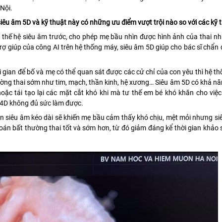
Nội.
à siêu âm 5D và kỹ thuật này có những ưu điểm vượt trội nào so với các kỹ 
c thế hệ siêu âm trước, cho phép mẹ bầu nhìn được hình ảnh của thai n
trợ giúp của công AI trên hệ thống máy, siêu âm 5D giúp cho bác sĩ chẩ
 gian để bố và mẹ có thể quan sát được các cử chỉ của con yêu thì hệ t
ờng thai sớm như tim, mạch, thần kinh, hệ xương… Siêu âm 5D có khả nă
oặc tái tạo lại các mặt cắt khó khi mà tư thế em bé khó khăn cho việc
 4D không đủ sức làm được.
gian siêu âm kéo dài sẽ khiến mẹ bầu cảm thấy khó chịu, mệt mỏi nhưng s
đoán bất thường thai tốt và sớm hơn, từ đó giảm đáng kể thời gian khảo 