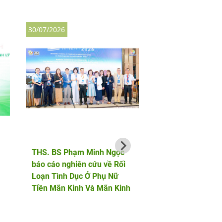
30/07/2026
27/07/2026
THS. BS Phạm Minh Ngọc
AF HANOI vinh dự 
báo cáo nghiên cứu về Rối
hành cùng bộ đội b
Loạn Tình Dục Ở Phụ Nữ
phòng trong chuỗi 
Tiền Mãn Kinh Và Mãn Kinh
động tri ân tại Điện