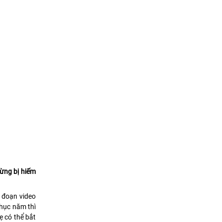
từng bị hiếm
g đoạn video
hục năm thì
ẹ có thể bắt