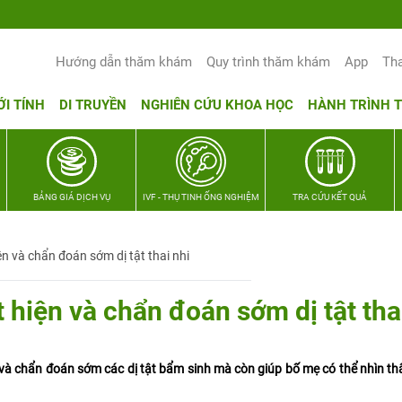
Hướng dẫn thăm khám
Quy trình thăm khám
App
Th
ỚI TÍNH
DI TRUYỀN
NGHIÊN CỨU KHOA HỌC
HÀNH TRÌNH 
BẢNG GIÁ DỊCH VỤ
IVF - THỤ TINH ỐNG NGHIỆM
TRA CỨU KẾT QUẢ
n và chẩn đoán sớm dị tật thai nhi
 hiện và chẩn đoán sớm dị tật tha
 và chẩn đoán sớm các dị tật bẩm sinh mà còn giúp bố mẹ có thể nhìn thấ