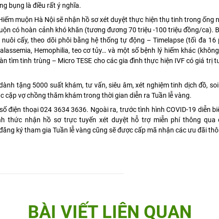
g bụng là điều rất ý nghĩa.
iếm muộn Hà Nội sẽ nhận hồ sơ xét duyệt thực hiện thụ tinh trong ống 
uộn có hoàn cảnh khó khăn (tương đương 70 triệu -100 triệu đồng/ca). 
 nuôi cấy, theo dõi phôi bằng hệ thống tự động – Timelapse (tối đa 16 
halassemia, Hemophilia, teo cơ tủy… và một số bệnh lý hiếm khác (không
àn tìm tinh trùng – Micro TESE cho các gia đình thực hiện IVF có giá trị
dành tặng 5000 suất khám, tư vấn, siêu âm, xét nghiệm tinh dịch đồ, so
ác cặp vợ chồng thăm khám trong thời gian diễn ra Tuần lễ vàng.
số điện thoại 024 3634 3636. Ngoài ra, trước tình hình COVID-19 diễn b
ình thức nhận hồ sơ trực tuyến xét duyệt hỗ trợ miễn phí thông qua
đăng ký tham gia Tuần lễ vàng cũng sẽ được cấp mã nhận các ưu đãi th
BÀI VIẾT LIÊN QUAN