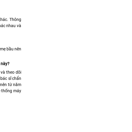
khác. Thông
khác nhau và
c mẹ bầu nên
t này?
và theo dõi
 bác sĩ chẩn
n nên từ năm
hệ thống máy