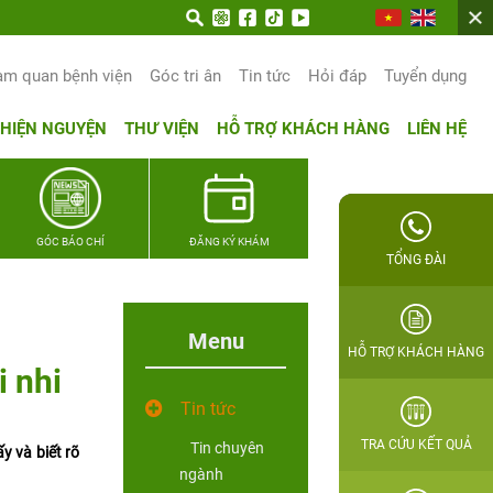
am quan bệnh viện
Góc tri ân
Tin tức
Hỏi đáp
Tuyển dụng
THIỆN NGUYỆN
THƯ VIỆN
HỖ TRỢ KHÁCH HÀNG
LIÊN HỆ
GÓC BÁO CHÍ
ĐĂNG KÝ KHÁM
TỔNG ĐÀI
Menu
HỖ TRỢ KHÁCH HÀNG
i nhi
Tin tức
TRA CỨU KẾT QUẢ
Tin chuyên
y và biết rõ
ngành