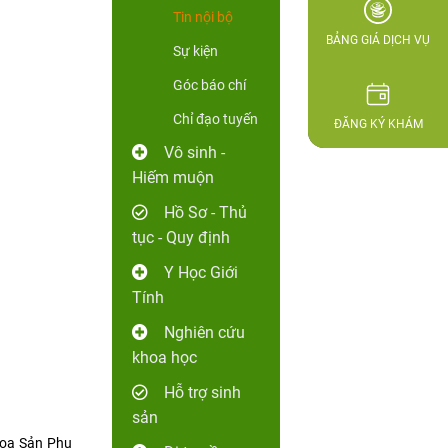
Tin nội bộ
BẢNG GIÁ DỊCH VỤ
Sự kiện
Góc báo chí
Chỉ đạo tuyến
ĐĂNG KÝ KHÁM
Vô sinh -
Hiếm muộn
Hồ Sơ - Thủ
tục - Quy định
Y Học Giới
Tính
Nghiên cứu
khoa học
Hỗ trợ sinh
sản
khoa Sản Phụ