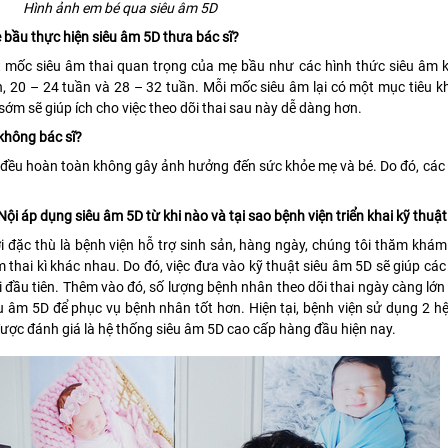
Hình ảnh em bé qua siêu âm 5D
ẹ bầu thực hiện siêu âm 5D thưa bác sĩ?
 mốc siêu âm thai quan trọng của mẹ bầu như các hình thức siêu âm 
n, 20 – 24 tuần và 28 – 32 tuần. Mỗi mốc siêu âm lại có một mục tiêu 
sớm sẽ giúp ích cho việc theo dõi thai sau này dễ dàng hơn.
 không bác sĩ?
âm đều hoàn toàn không gây ảnh hưởng đến sức khỏe mẹ và bé. Do đó, cá
i áp dụng siêu âm 5D từ khi nào và tại sao bệnh viện triển khai kỹ thuậ
đặc thù là bệnh viện hỗ trợ sinh sản, hàng ngày, chúng tôi thăm khám 
m thai kì khác nhau. Do đó, việc đưa vào kỹ thuật siêu âm 5D sẽ giúp các
 đầu tiên. Thêm vào đó, số lượng bệnh nhân theo dõi thai ngày càng lớ
u âm 5D để phục vụ bệnh nhân tốt hơn. Hiện tại, bệnh viện sử dụng 2 
ợc đánh giá là hệ thống siêu âm 5D cao cấp hàng đầu hiện nay.