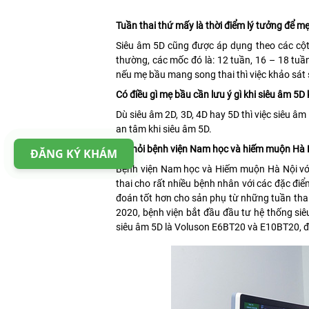
Tuần thai thứ mấy là thời điểm lý tưởng để m
Siêu âm 5D cũng được áp dụng theo các cột
thường, các mốc đó là: 12 tuần, 16 – 18 tuầ
nếu mẹ bầu mang song thai thì việc khảo sát 
Có điều gì mẹ bầu cần lưu ý gì khi siêu âm 5D
Dù siêu âm 2D, 3D, 4D hay 5D thì việc siêu 
an tâm khi siêu âm 5D.
Xin hỏi bệnh viện Nam học và hiếm muộn Hà Nộ
ĐĂNG KÝ KHÁM
Bệnh viện Nam học và Hiếm muộn Hà Nội với 
thai cho rất nhiều bệnh nhân với các đặc điể
đoán tốt hơn cho sản phụ từ những tuần thai
2020, bệnh viện bắt đầu đầu tư hệ thống siê
siêu âm 5D là Voluson E6BT20 và E10BT20, đư