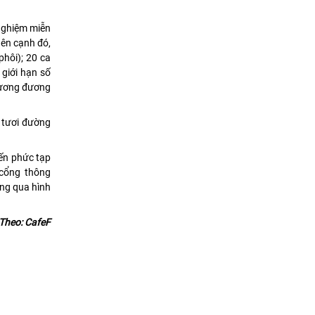
nghiệm miễn
Bên cạnh đó,
phôi); 20 ca
 giới hạn số
 tương đương
i tươi đường
iến phức tạp
 cổng thông
ông qua hình
Theo: CafeF