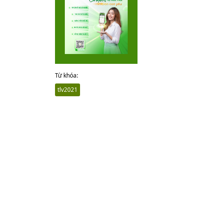
Từ khóa:
tlv2021