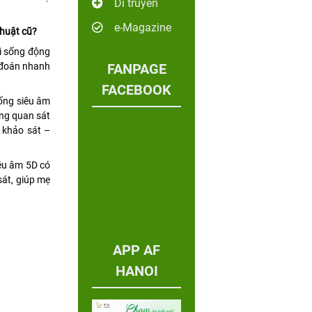
Di truyền
e-Magazine
thuật cũ?
hi sống động
n đoán nhanh
FANPAGE
FACEBOOK
hống siêu âm
ng quan sát
 khảo sát –
iêu âm 5D có
sát, giúp mẹ
APP AF
HANOI