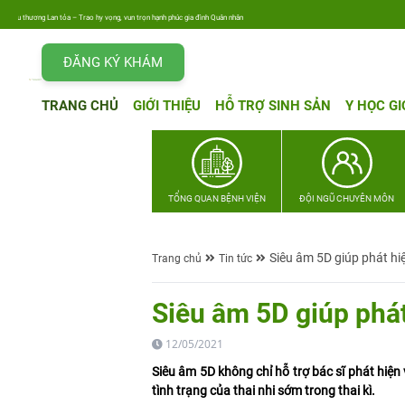
u thương Lan tỏa – Trao hy vọng, vun trọn hạnh phúc gia đình Quân nhân
ĐĂNG KÝ KHÁM
TRANG CHỦ
GIỚI THIỆU
HỖ TRỢ SINH SẢN
Y HỌC GI
TỔNG QUAN BỆNH VIỆN
ĐỘI NGŨ CHUYÊN MÔN
Siêu âm 5D giúp phát hiệ
Trang chủ
Tin tức
Siêu âm 5D giúp phát
12/05/2021
Siêu âm 5D không chỉ hỗ trợ bác sĩ phát hiện
tình trạng của thai nhi sớm trong thai kì.