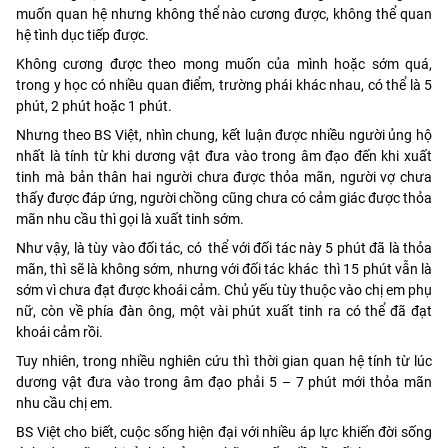
muốn quan hệ nhưng không thể nào cương được, không thể quan
hệ tình dục tiếp được.
Không cương được theo mong muốn của mình hoặc sớm quá,
trong y học có nhiều quan điểm, trường phái khác nhau, có thể là 5
phút, 2 phút hoặc 1 phút.
Nhưng theo BS Việt, nhìn chung, kết luận được nhiều người ủng hộ
nhất là tính từ khi dương vật đưa vào trong âm đạo đến khi xuất
tinh mà bản thân hai người chưa được thỏa mãn, người vợ chưa
thấy được đáp ứng, người chồng cũng chưa có cảm giác được thỏa
mãn nhu cầu thì gọi là xuất tinh sớm.
Như vậy, là tùy vào đối tác, có thể với đối tác này 5 phút đã là thỏa
mãn, thì sẽ là không sớm, nhưng với đối tác khác thì 15 phút vẫn là
sớm vì chưa đạt được khoái cảm. Chủ yếu tùy thuộc vào chị em phụ
nữ, còn về phía đàn ông, một vài phút xuất tinh ra có thể đã đạt
khoái cảm rồi.
Tuy nhiên, trong nhiều nghiên cứu thì thời gian quan hệ tính từ lúc
dương vật đưa vào trong âm đạo phải 5 – 7 phút mới thỏa mãn
nhu cầu chị em.
BS Việt cho biết, cuộc sống hiện đại với nhiều áp lực khiến đời sống