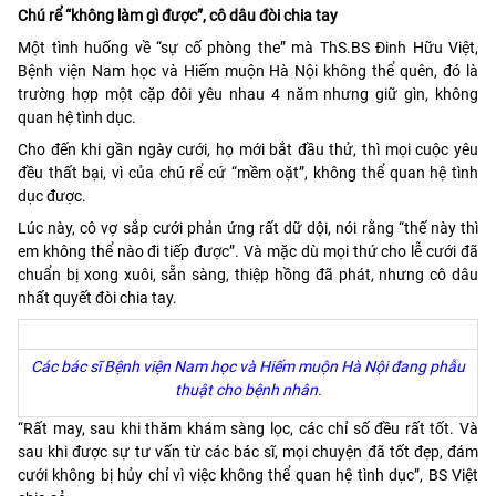
Chú rể “không làm gì được”, cô dâu đòi chia tay
Một tình huống về “sự cố phòng the” mà ThS.BS Đinh Hữu Việt,
Bệnh viện Nam học và Hiếm muộn Hà Nội không thể quên, đó là
trường hợp một cặp đôi yêu nhau 4 năm nhưng giữ gìn, không
quan hệ tình dục.
Cho đến khi gần ngày cưới, họ mới bắt đầu thử, thì mọi cuộc yêu
đều thất bại, vì của chú rể cứ “mềm oặt”, không thể quan hệ tình
dục được.
Lúc này, cô vợ sắp cưới phản ứng rất dữ dội, nói rằng “thế này thì
em không thể nào đi tiếp được”. Và mặc dù mọi thứ cho lễ cưới đã
chuẩn bị xong xuôi, sẵn sàng, thiệp hồng đã phát, nhưng cô dâu
nhất quyết đòi chia tay.
Các bác sĩ Bệnh viện Nam học và Hiếm muộn Hà Nội đang phẫu
thuật cho bệnh nhân.
“Rất may, sau khi thăm khám sàng lọc, các chỉ số đều rất tốt. Và
sau khi được sự tư vấn từ các bác sĩ, mọi chuyện đã tốt đẹp, đám
cưới không bị hủy chỉ vì việc không thể quan hệ tình dục”, BS Việt