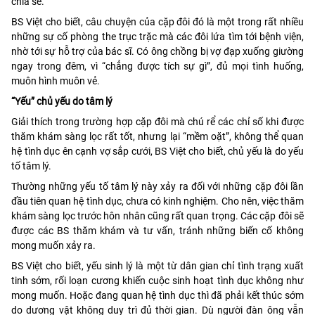
chia sẻ.
BS Việt cho biết, câu chuyện của cặp đôi đó là một trong rất nhiều
những sự cố phòng the trục trặc mà các đôi lứa tìm tới bệnh viện,
nhờ tới sự hỗ trợ của bác sĩ. Có ông chồng bị vợ đạp xuống giường
ngay trong đêm, vì “chẳng được tích sự gì”, đủ mọi tình huống,
muôn hình muôn vẻ.
“Yếu” chủ yếu do tâm lý
Giải thích trong trường hợp cặp đôi mà chú rể các chỉ số khi được
thăm khám sàng lọc rất tốt, nhưng lại “mềm oặt”, không thể quan
hệ tình dục ên cạnh vợ sắp cưới, BS Việt cho biết, chủ yếu là do yếu
tố tâm lý.
Thường những yếu tố tâm lý này xảy ra đối với những cặp đôi lần
đầu tiên quan hệ tình dục, chưa có kinh nghiệm. Cho nên, việc thăm
khám sàng lọc trước hôn nhân cũng rất quan trọng. Các cặp đôi sẽ
được các BS thăm khám và tư vấn, tránh những biến cố không
mong muốn xảy ra.
BS Việt cho biết, yếu sinh lý là một từ dân gian chỉ tình trạng xuất
tinh sớm, rối loạn cương khiến cuộc sinh hoạt tình dục không như
mong muốn. Hoặc đang quan hệ tình dục thì đã phải kết thúc sớm
do dương vật không duy trì đủ thời gian. Dù người đàn ông vẫn