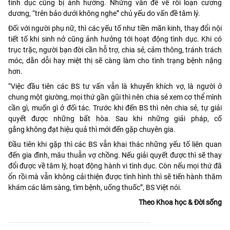
tình dục cũng bị ảnh hưởng. Những vấn đề về rối loạn cương
dương, “trên bảo dưới không nghe” chủ yếu do vấn đề tâm lý.
Đối với người phụ nữ, thì các yếu tố như tiền mãn kinh, thay đổi nội
tiết tố khi sinh nở cũng ảnh hưởng tới hoạt động tình dục. Khi có
trục trặc, người bạn đời cần hỗ trợ, chia sẻ, cảm thông, tránh trách
móc, dằn dỗi hay miệt thị sẽ càng làm cho tình trạng bệnh nặng
hơn.
“Việc đầu tiên các BS tư vấn vẫn là khuyến khích vợ, là người ở
chung một giường, mọi thứ gần gũi thì nên chia sẻ xem cơ thể mình
cần gì, muốn gì ở đối tác. Trước khi đến BS thì nên chia sẻ, tự giải
quyết được những bất hòa. Sau khi những giải pháp, cố
gắng không đạt hiệu quả thì mới đến gặp chuyên gia.
Đầu tiên khi gặp thì các BS vẫn khai thác những yếu tố liên quan
đến gia đình, mâu thuẫn vợ chồng. Nếu giải quyết được thì sẽ thay
đổi được về tâm lý, hoạt động hành vi tình dục. Còn nếu mọi thứ đã
ổn rồi mà vẫn không cải thiện được tình hình thì sẽ tiến hành thăm
khám các lâm sàng, tìm bệnh, uống thuốc”, BS Việt nói.
Theo Khoa học & Đời sống