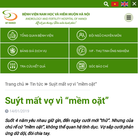
Yêu
thương
Lan
tỏa
–
TỔNG QUAN BỆNH VIỆN
ĐỘI NGŨ CHUYÊN MÔN
Trao
hy
BẢNG GIÁ DỊCH VỤ
IVF - THỤ TINH ỐNG NGHIỆM
vọng,
vun
TRA CỨU KẾT QUẢ
GÓC BÁO CHÍ
trọn
hạnh
Trang chủ
Tin tức
Suýt mất vợ vì “mềm oặt”
phúc
gia
Suýt mất vợ vì “mềm oặt”
đình
Quân
14/01/2019
nhân
Suốt 4 năm yêu nhau giữ gìn, đến ngày cưới mới “thử”. Nhưng của
chú rể cứ “mềm oặt”, không thể quan hệ tình dục. Vợ sắp cưới phản
ứng dữ dội, đòi chia tay.