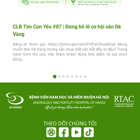
CLB Tìm Con Yêu #87 | Đừng bỏ lỡ cơ hội săn Dê
Vàng
Đăng ký tham gia: https://forms.gle/vdoCPHPxhZhs6B5q6 Mong
muốn đón Dê Vàng nhưng vẫn chưa biết nên bắt đầu từ đâu? Trong
hành trình tìm con, việc thăm khám đúng thời điểm và lựa chọn
đúng...
THEO DÕI CHÚNG TÔI