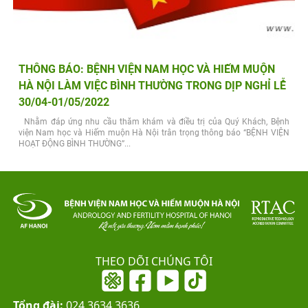
THÔNG BÁO: BỆNH VIỆN NAM HỌC VÀ HIẾM MUỘN
HÀ NỘI LÀM VIỆC BÌNH THƯỜNG TRONG DỊP NGHỈ LỄ
30/04-01/05/2022
Nhằm đáp ứng nhu cầu thăm khám và điều trị của Quý Khách, Bệnh
viện Nam học và Hiếm muộn Hà Nội trân trọng thông báo “BỆNH VIỆN
HOẠT ĐỘNG BÌNH THƯỜNG”...
THEO DÕI CHÚNG TÔI
Tổng đài:
024.3634.3636