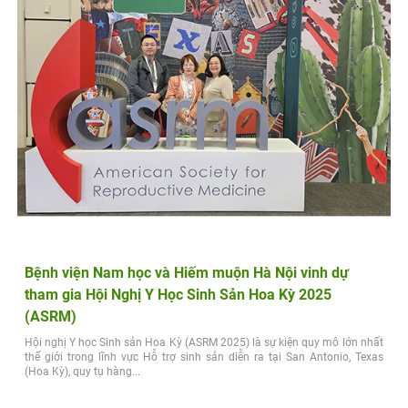
Bệnh viện Nam học và Hiếm muộn Hà Nội vinh dự
tham gia Hội Nghị Y Học Sinh Sản Hoa Kỳ 2025
(ASRM)
Hội nghị Y học Sinh sản Hoa Kỳ (ASRM 2025) là sự kiện quy mô lớn nhất
thế giới trong lĩnh vực Hỗ trợ sinh sản diễn ra tại San Antonio, Texas
(Hoa Kỳ), quy tụ hàng...