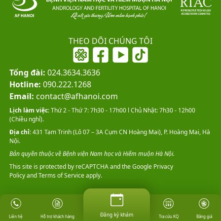
THEO DÕI CHÚNG TÔI
Tổng đài:
024.3634.3636
Hotline:
090.222.1268
Email:
contact@afhanoi.com
Lịch làm việc:
Thứ 2 - Thứ 7: 7h30 - 17h00 l Chủ Nhật: 7h30 - 12h00
(Chiều nghỉ).
Địa chỉ:
431 Tam Trinh (Lô 07 – 3A Cụm CN Hoàng Mai), P. Hoàng Mai, Hà
Nội.
Bản quyền thuộc về Bệnh viện Nam học và Hiếm muộn Hà Nội.
This site is protected by reCAPTCHA and the Google
Privacy
Policy
and
Terms of Service
apply.
Đăng ký khám
Đăng ký khám
Hỗ trợ khách hàng
Tra cứu KQ
Bảng giá
Liên hệ