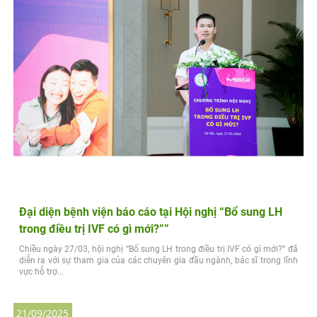
Đại diện bệnh viện báo cáo tại Hội nghị “Bổ sung LH
trong điều trị IVF có gì mới?””
Chiều ngày 27/03, hội nghị “Bổ sung LH trong điều trị IVF có gì mới?” đã
diễn ra với sự tham gia của các chuyên gia đầu ngành, bác sĩ trong lĩnh
vực hỗ trợ...
21/09/2025