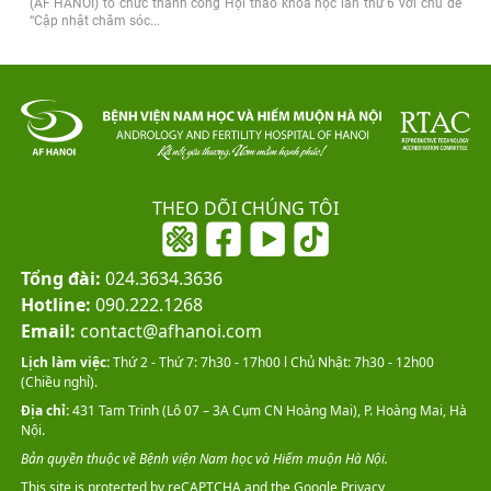
(AF HANOI) tổ chức thành công Hội thảo khoa học lần thứ 6 với chủ đề
“Cập nhật chăm sóc...
THEO DÕI CHÚNG TÔI
Tổng đài:
024.3634.3636
Hotline:
090.222.1268
Email:
contact@afhanoi.com
Lịch làm việc:
Thứ 2 - Thứ 7: 7h30 - 17h00 l Chủ Nhật: 7h30 - 12h00
(Chiều nghỉ).
Địa chỉ:
431 Tam Trinh (Lô 07 – 3A Cụm CN Hoàng Mai), P. Hoàng Mai, Hà
Nội.
Bản quyền thuộc về Bệnh viện Nam học và Hiếm muộn Hà Nội.
This site is protected by reCAPTCHA and the Google
Privacy