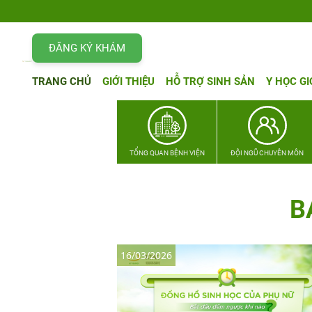
ĐĂNG KÝ KHÁM
TRANG CHỦ
GIỚI THIỆU
HỖ TRỢ SINH SẢN
Y HỌC GI
TỔNG QUAN BỆNH VIỆN
ĐỘI NGŨ CHUYÊN MÔN
B
16/03/2026