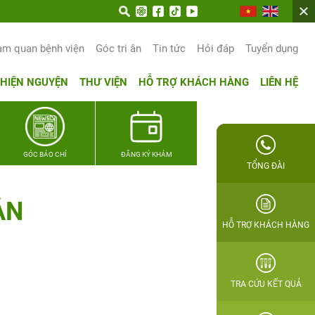
am quan bệnh viện
Góc tri ân
Tin tức
Hỏi đáp
Tuyển dụng
THIỆN NGUYỆN
THƯ VIỆN
HỖ TRỢ KHÁCH HÀNG
LIÊN HỆ
GÓC BÁO CHÍ
ĐĂNG KÝ KHÁM
TỔNG ĐÀI
ẢN
HỖ TRỢ KHÁCH HÀNG
TRA CỨU KẾT QUẢ