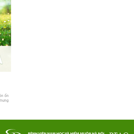
ôn ổn
Nhưng