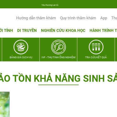
Yêu thương Lan tỏa – Trao hy vọng, vun trọn hạnh phúc gia đình Quân nhân
Hướng dẫn thăm khám
Quy trình thăm khám
App
Th
ỚI TÍNH
DI TRUYỀN
NGHIÊN CỨU KHOA HỌC
HÀNH TRÌNH 
BẢNG GIÁ DỊCH VỤ
IVF - THỤ TINH ỐNG NGHIỆM
TRA CỨU KẾT QUẢ
ẢO TỒN KHẢ NĂNG SINH S