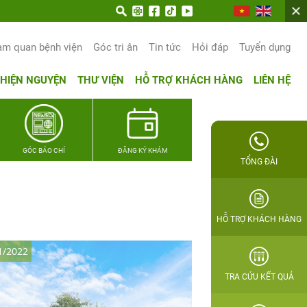
n trọn hạnh phúc gia đình Quân nhân
am quan bệnh viện
Góc tri ân
Tin tức
Hỏi đáp
Tuyển dụng
THIỆN NGUYỆN
THƯ VIỆN
HỖ TRỢ KHÁCH HÀNG
LIÊN HỆ
GÓC BÁO CHÍ
ĐĂNG KÝ KHÁM
TỔNG ĐÀI
HỖ TRỢ KHÁCH HÀNG
1/2022
TRA CỨU KẾT QUẢ