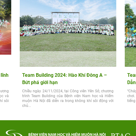
lĩnh
Team Building 2024: Hào Khí Đông A –
Tea
Bứt phá giới hạn
Dẫn
hương
Chiều ngày 24/11/2024, tại Công viên Yên Sở, chương
“Chá
ọc và
trình Team Building của Bệnh viện Nam học và Hiếm
chơi.
í sôi
muộn Hà Nội đã diễn ra trong không khí sôi động với
tiếng
chủ...