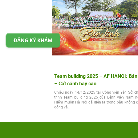
ĐĂNG KÝ KHÁM
Team building 2025 – AF HANOI: Bản 
– Cất cánh bay cao
Chiều ngày 14/12/2025 tại Công viên Yên Sở, c
trình Team building 2025 của Bệnh viện Nam h
Hiếm muộn Hà Nội đã diễn ra trong bầu không kh
động và...