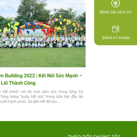
BẢNG GIÁ DỊCH VỤ
ĐĂNG KÝ KHÁM
m Building 2022 | Kết Nối Sức Mạnh –
 Lối Thành Công
y hết mình” với đủ mọi cảm xúc trong từng trò
 Tưng bừng “quẩy hết sức” trong bữa tiệc đầy ắp
 cười hạnh phúc. Sự gắn kết đã tạo...