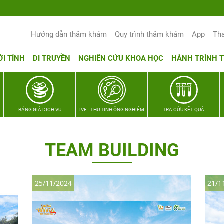
Yêu thương Lan tỏa – Trao hy vọng, vu
Hướng dẫn thăm khám
Quy trình thăm khám
App
Th
ỚI TÍNH
DI TRUYỀN
NGHIÊN CỨU KHOA HỌC
HÀNH TRÌNH 
BẢNG GIÁ DỊCH VỤ
IVF - THỤ TINH ỐNG NGHIỆM
TRA CỨU KẾT QUẢ
TEAM BUILDING
25/11/2024
21/1