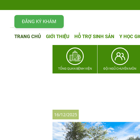
ĐĂNG KÝ KHÁM
TRANG CHỦ
GIỚI THIỆU
HỖ TRỢ SINH SẢN
Y HỌC GI
TỔNG QUAN BỆNH VIỆN
ĐỘI NGŨ CHUYÊN MÔN
16/12/2025