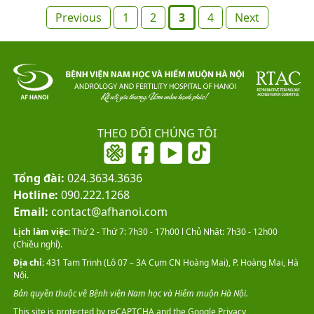
Posts
Previous
1
2
3
4
Next
pagination
THEO DÕI CHÚNG TÔI
Tổng đài:
024.3634.3636
Hotline:
090.222.1268
Email:
contact@afhanoi.com
Lịch làm việc:
Thứ 2 - Thứ 7: 7h30 - 17h00 l Chủ Nhật: 7h30 - 12h00
(Chiều nghỉ).
Địa chỉ:
431 Tam Trinh (Lô 07 – 3A Cụm CN Hoàng Mai), P. Hoàng Mai, Hà
Nội.
Bản quyền thuộc về Bệnh viện Nam học và Hiếm muộn Hà Nội.
This site is protected by reCAPTCHA and the Google
Privacy