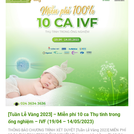
[Tuần Lễ Vàng 2023] – Miễn phí 10 ca Thụ tinh trong
ống nghiệm – IVF (19/04 – 14/05/2023)
THÔNG BÁO CHƯƠNG TRÌNH XÉT DUYỆT [Tuần Lễ Vàng 2023] MIỄN PHÍ