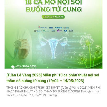
[Tuần Lễ Vàng 2023] Miễn phí 10 ca phẫu thuật nội soi
thăm dò buồng tử cung (19/04 – 14/05/2023)
THÔNG BÁO CHƯƠNG TRÌNH XÉT DUYỆT [Tuần Lễ Vàng 2023] MIỄN PHÍ
10 CA PHẪU THUẬT NỘI SOI THĂM DO BUỒNG TỬ CUNG Thời gian nhận
hồ sơ: Từ 19/04 – 14/05/2023 Chương...