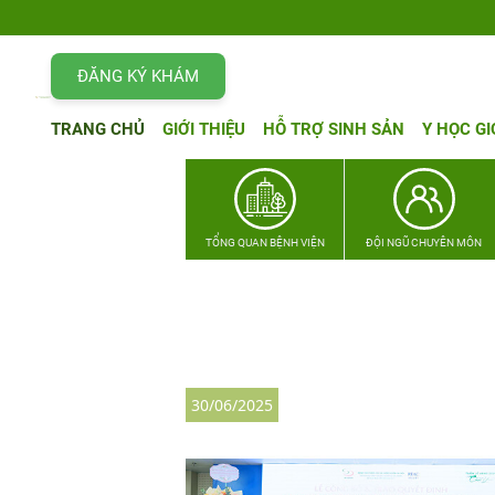
ĐĂNG KÝ KHÁM
TRANG CHỦ
GIỚI THIỆU
HỖ TRỢ SINH SẢN
Y HỌC GI
TỔNG QUAN BỆNH VIỆN
ĐỘI NGŨ CHUYÊN MÔN
30/06/2025