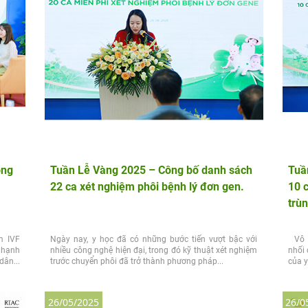
ồng
Tuần Lễ Vàng 2025 – Công bố danh sách
Tuầ
22 ca xét nghiệm phôi bệnh lý đơn gen.
10 c
trù
m IVF
Ngày nay, y học đã có những bước tiến vượt bậc với
Vô s
 hạnh
nhiều công nghệ hiện đại, trong đó kỹ thuật xét nghiệm
nhối 
dân...
trước chuyển phôi đã trở thành phương pháp...
của y
26/05/2025
26/0