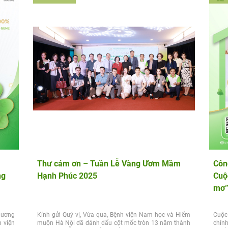
Thư cảm ơn – Tuần Lễ Vàng Ươm Mầm
Công
ng
Hạnh Phúc 2025
Cuộ
mơ
hương
Kính gửi Quý vị, Vừa qua, Bệnh viện Nam học và Hiếm
Cuộc
 viện
muộn Hà Nội đã đánh dấu cột mốc tròn 13 năm thành
chín