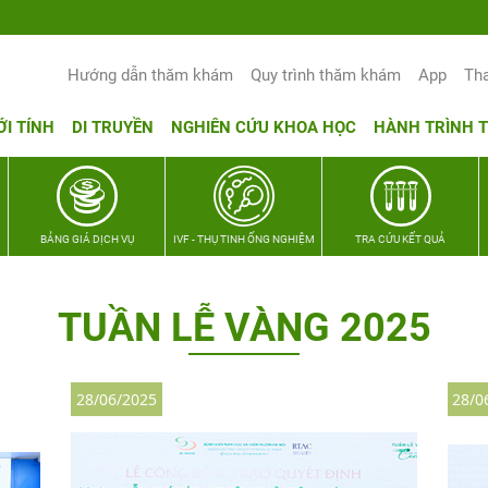
Yêu thương Lan tỏa – Trao hy vọng, vun t
Hướng dẫn thăm khám
Quy trình thăm khám
App
Th
ỚI TÍNH
DI TRUYỀN
NGHIÊN CỨU KHOA HỌC
HÀNH TRÌNH 
BẢNG GIÁ DỊCH VỤ
IVF - THỤ TINH ỐNG NGHIỆM
TRA CỨU KẾT QUẢ
TUẦN LỄ VÀNG 2025
28/06/2025
28/0