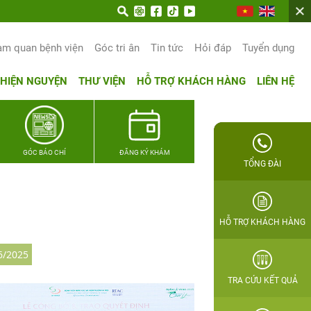
rọn hạnh phúc gia đình Quân nhân
am quan bệnh viện
Góc tri ân
Tin tức
Hỏi đáp
Tuyển dụng
THIỆN NGUYỆN
THƯ VIỆN
HỖ TRỢ KHÁCH HÀNG
LIÊN HỆ
GÓC BÁO CHÍ
ĐĂNG KÝ KHÁM
TỔNG ĐÀI
HỖ TRỢ KHÁCH HÀNG
6/2025
TRA CỨU KẾT QUẢ