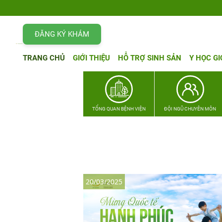
ĐĂNG KÝ KHÁM
TRANG CHỦ
GIỚI THIỆU
HỖ TRỢ SINH SẢN
Y HỌC GI
TỔNG QUAN BỆNH VIỆN
ĐỘI NGŨ CHUYÊN MÔN
20/03/2025