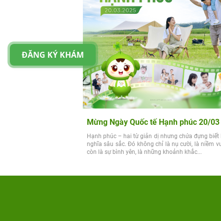
ĐĂNG KÝ KHÁM
Mừng Ngày Quốc tế Hạnh phúc 20/03
Hạnh phúc – hai từ giản dị nhưng chứa đựng biết
nghĩa sâu sắc. Đó không chỉ là nụ cười, là niềm v
còn là sự bình yên, là những khoảnh khắc...