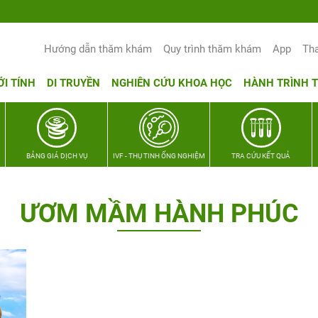
Yêu thương Lan tỏa – Trao hy vọng, vun
Hướng dẫn thăm khám
Quy trình thăm khám
App
Th
ỚI TÍNH
DI TRUYỀN
NGHIÊN CỨU KHOA HỌC
HÀNH TRÌNH 
BẢNG GIÁ DỊCH VỤ
IVF - THỤ TINH ỐNG NGHIỆM
TRA CỨU KẾT QUẢ
ƯƠM MẦM HÀNH PHÚC