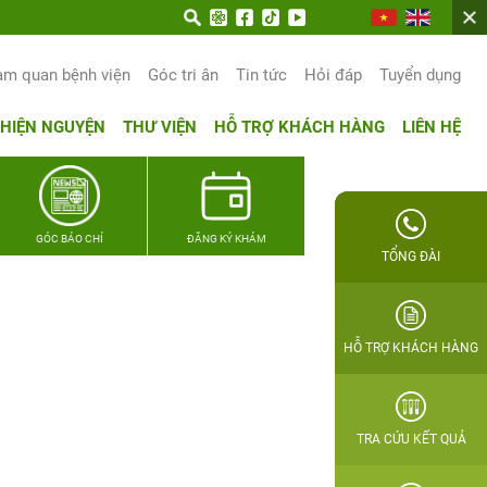
 trọn hạnh phúc gia đình Quân nhân
am quan bệnh viện
Góc tri ân
Tin tức
Hỏi đáp
Tuyển dụng
THIỆN NGUYỆN
THƯ VIỆN
HỖ TRỢ KHÁCH HÀNG
LIÊN HỆ
GÓC BÁO CHÍ
ĐĂNG KÝ KHÁM
TỔNG ĐÀI
HỖ TRỢ KHÁCH HÀNG
TRA CỨU KẾT QUẢ