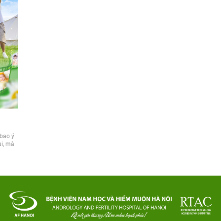
 bao ý
ui, mà