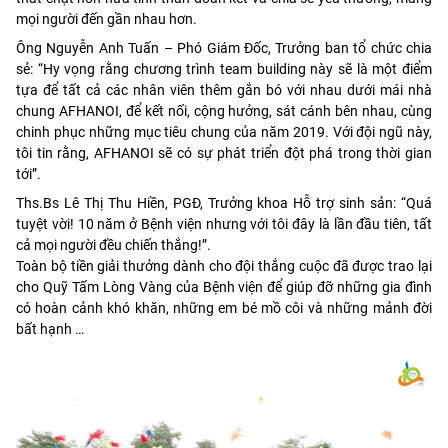
mọi người đến gần nhau hơn.
Ông Nguyễn Anh Tuấn – Phó Giám Đốc, Trưởng ban tổ chức chia
sẻ: “Hy vọng rằng chương trình team building này sẽ là một điểm
tựa để tất cả các nhân viên thêm gắn bó với nhau dưới mái nhà
chung AFHANOI, để kết nối, cộng hưởng, sát cánh bên nhau, cùng
chinh phục những mục tiêu chung của năm 2019. Với đội ngũ này,
tôi tin rằng, AFHANOI sẽ có sự phát triển đột phá trong thời gian
tới”.
Ths.Bs Lê Thị Thu Hiền, PGĐ, Trưởng khoa Hỗ trợ sinh sản: “Quá
tuyệt vời! 10 năm ở Bệnh viện nhưng với tôi đây là lần đầu tiên, tất
cả mọi người đều chiến thắng!”.
Toàn bộ tiền giải thưởng dành cho đội thắng cuộc đã được trao lại
cho Quỹ Tấm Lòng Vàng của Bệnh viện để giúp đỡ những gia đình
có hoàn cảnh khó khăn, những em bé mồ côi và những mảnh đời
bất hạnh …