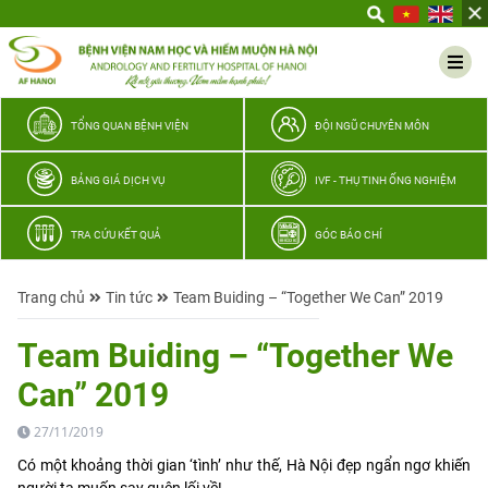
Yêu
thương
Lan
tỏa
–
TỔNG QUAN BỆNH VIỆN
ĐỘI NGŨ CHUYÊN MÔN
Trao
hy
BẢNG GIÁ DỊCH VỤ
IVF - THỤ TINH ỐNG NGHIỆM
vọng,
vun
TRA CỨU KẾT QUẢ
GÓC BÁO CHÍ
trọn
hạnh
Trang chủ
Tin tức
Team Buiding – “Together We Can” 2019
phúc
gia
Team Buiding – “Together We
đình
Can” 2019
Quân
nhân
27/11/2019
Có một khoảng thời gian ‘tình’ như thế, Hà Nội đẹp ngẩn ngơ khiến
người ta muốn say quên lối về!