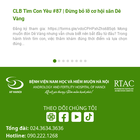
CLB Tìm Con Yêu #87 | Đừng bỏ lỡ cơ hội săn Dê
Vàng
Đăng ký tham gia: https://forms.gle/vdoCPHPxhZhs6B5q6 Mong
muốn đón Dê Vàng nhưng vẫn chưa biết nên bắt đầu từ đâu? Trong
hành trình tìm con, việc thăm khám đúng thời điểm và lựa chọn
đúng...
THEO DÕI CHÚNG TÔI
Tổng đài:
024.3634.3636
Hotline:
090.222.1268