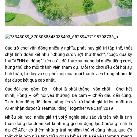
Các trò chơi vận động nhiều ý nghĩa, phát huy giá trị tập thể, thắt
chặt tình đoàn kết như “Chung sức vượt thử thách”, “cuộc đua kỳ
thú””AFHN di động” “kéo co” …đã thực sự mang lại nhiều tiếng cười,
hứng thú cho mỗi thành viên tham dự. Mỗi trò chơi đều đòi hỏi sự
tính toán, tư duy và sự phối hợp của mọi thành viên trong nhóm để
đạt được kết quả cao nhất.
Các đội chơi gồm: Đỏ – Chơi là phải thắng, Nõn chối – Chơi hết
mình, Hồng – Kết nối yêu thương, Da cam – Chiến đấu đến cùng.
Tinh thần đồng đội được nâng lên và trở thành giá trị lớn nhất mà
AFer nhận được từ Teambuilding “Together We Can” 2019
Nhiều bài học, nhiều giá trị với ý nghĩa sâu sắc và trên hết là tinh
thần đồng đội đoàn kết là những gì còn đọng lại. Chương trình là
dịp để AFer có thêm những trải nghiệm thú vị cùng nhau, qua đó
thắt chặt hơn nữa tinh thần đoàn kết và chia sẻ yêu thương, mang