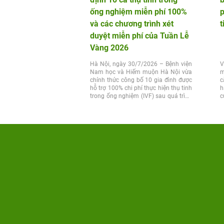
ống nghiệm miễn phí 100%
p
và các chương trình xét
t
duyệt miễn phí của Tuần Lễ
Vàng 2026
Hà Nội, ngày 30/7/2026 – Bệnh viện
V
Nam học và Hiếm muộn Hà Nội vừa
m
chính thức công bố 10 gia đình được
c
hỗ trợ 100% chi phí thực hiện thụ tinh
h
trong ống nghiệm (IVF) sau quá trình
c
xét...
t