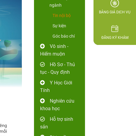
ngành
BẢNG GIÁ DỊCH VỤ
Tin nội bộ
Sự kiện
Góc báo chí
ĐĂNG KÝ KHÁM
Vô sinh -
Hiếm muộn
Hồ Sơ - Thủ
tục - Quy định
Y Học Giới
Tính
Nghiên cứu
khoa học
Hỗ trợ sinh
sản