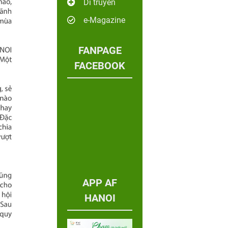
Di truyền
e-Magazine
FANPAGE
FACEBOOK
APP AF
HANOI