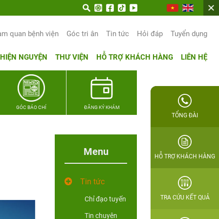
am quan bệnh viện
Góc tri ân
Tin tức
Hỏi đáp
Tuyển dụng
THIỆN NGUYỆN
THƯ VIỆN
HỖ TRỢ KHÁCH HÀNG
LIÊN HỆ
GÓC BÁO CHÍ
ĐĂNG KÝ KHÁM
TỔNG ĐÀI
Menu
HỖ TRỢ KHÁCH HÀNG
Tin tức
TRA CỨU KẾT QUẢ
Chỉ đạo tuyến
Tin chuyên