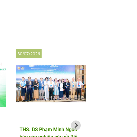
30/07/2026
27/07/2026
THS. BS Phạm Minh Ngọc
AF HANOI vinh dự 
báo cáo nghiên cứu về Rối
hành cùng bộ đội b