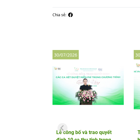
Chia sẻ:
30/07/2026
30
Lễ công bố và trao quyết
định 10 ca thụ tinh trong
b