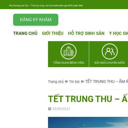
Yêu thương Lan tỏa – Trao hy vọng, vun trọn hạnh phúc gia đình Quân nhân
ĐĂNG KÝ KHÁM
TRANG CHỦ
GIỚI THIỆU
HỖ TRỢ SINH SẢN
Y HỌC GI
TỔNG QUAN BỆNH VIỆN
ĐỘI NGŨ CHUYÊN MÔN
TẾT TRUNG THU – ẤM 
Trang chủ
Tin tức
TẾT TRUNG THU – Ấ
20/09/2021