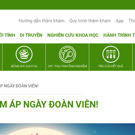
Hướng dẫn thăm khám
Quy trình thăm khám
App
Th
ỚI TÍNH
DI TRUYỀN
NGHIÊN CỨU KHOA HỌC
HÀNH TRÌNH 
BẢNG GIÁ DỊCH VỤ
IVF - THỤ TINH ỐNG NGHIỆM
TRA CỨU KẾT QUẢ
ÁP NGÀY ĐOÀN VIÊN!
M ÁP NGÀY ĐOÀN VIÊN!