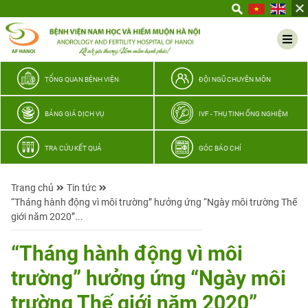
Yêu
thương
Lan
tỏa
–
TỔNG QUAN BỆNH VIỆN
ĐỘI NGŨ CHUYÊN MÔN
Trao
hy
BẢNG GIÁ DỊCH VỤ
IVF - THỤ TINH ỐNG NGHIỆM
vọng,
vun
TRA CỨU KẾT QUẢ
GÓC BÁO CHÍ
trọn
hạnh
Trang chủ
Tin tức
phúc
“Tháng hành động vì môi trường” hưởng ứng “Ngày môi trường Thế
gia
giới năm 2020”...
đình
Quân
“Tháng hành động vì môi
nhân
trường” hưởng ứng “Ngày môi
trường Thế giới năm 2020”