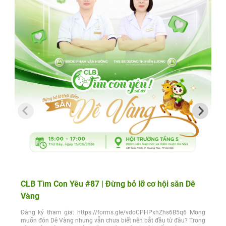
CLB Tìm Con Yêu #87 | Đừng bỏ lỡ cơ hội săn Dê
Vàng
Đăng ký tham gia: https://forms.gle/vdoCPHPxhZhs6B5q6 Mong
muốn đón Dê Vàng nhưng vẫn chưa biết nên bắt đầu từ đâu? Trong