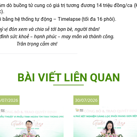
hăm dò buồng tử cung có giá trị tương đương 14 triệu đồng/ca 
).
ôi bằng hệ thống tự động – Timelapse (tối đa 16 phôi).
ý vị đón xem và chia sẻ tới bạn bè, người thân!
 đình sức khoẻ – hạnh phúc – may mắn và thành công.
Trân trọng cảm ơn!
BÀI VIẾT LIÊN QUAN
/07/2026
30/07/2026