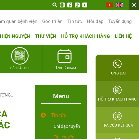
am quan bệnh viện
Góc tri ân
Tin tức
Hỏi đáp
Tuyển dụng
THIỆN NGUYỆN
THƯ VIỆN
HỖ TRỢ KHÁCH HÀNG
LIÊN HỆ
GÓC BÁO CHÍ
ĐĂNG KÝ KHÁM
TỔNG ĐÀI
ƯƠNG...
Menu
HỖ TRỢ KHÁCH HÀNG
CA
Tin tức
ÁC
TRA CỨU KẾT QUẢ
Chỉ đạo tuyến
Tin chuyên