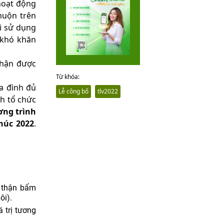
hoạt động
muộn trên
i sử dụng
 khó khăn
nhận được
Từ khóa:
a đình đủ
Lễ công bố
tlv2022
nh tổ chức
ơng trình
húc 2022
.
g thận bẩm
ôi).
 trị tương