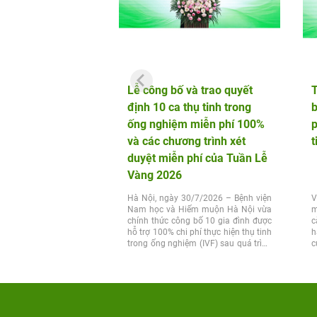
Lễ công bố và trao quyết
định 10 ca thụ tinh trong
b
ống nghiệm miễn phí 100%
p
và các chương trình xét
t
duyệt miễn phí của Tuần Lễ
Vàng 2026
Hà Nội, ngày 30/7/2026 – Bệnh viện
V
Nam học và Hiếm muộn Hà Nội vừa
m
chính thức công bố 10 gia đình được
c
hỗ trợ 100% chi phí thực hiện thụ tinh
h
trong ống nghiệm (IVF) sau quá trình
c
xét...
t