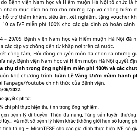
o Bệnh viện Nam học và Hiếm muộn Hà Nội tổ chức là 
n nhằm mục đích hỗ trợ cho những cặp vợ chồng hiếm 
c hỗ trợ thăm khám, siêu âm, xét nghiệm, tặng voucher kh
g 10 ca IVF miễn phí 100% cho các gia đình có hoàn cảnh
9/04 – 29/05, Bệnh viện Nam học và Hiếm muộn Hà Nội đã 
a các cặp vợ chồng đến từ khắp nơi trên cả nước.
m xét công tâm, Hội đồng chuyên môn đã chọn ra những gi
nghĩa này. Bệnh viện Nam học và Hiếm muộn Hà Nội quyết đị
 ca thụ tinh trong ống nghiệm miễn phí 100% và các chư
uôn khổ chương trình
Tuần Lễ Vàng Ươm mầm hạnh p
tại Fanpage/Youtube chính thức của Bệnh viện.
26/06/2022
.
ao quyết định tới:
% chi phí thực hiện thụ tinh trong ống nghiệm.
 gen bệnh lý di truyền: Thận đa nang, Tăng sản tuyến thượn
ơ tủy… và một số bệnh lý hiếm khác (không giới hạn số lượng ph
m tinh trùng – MicroTESE cho các gia đình thực hiện IVF có giá