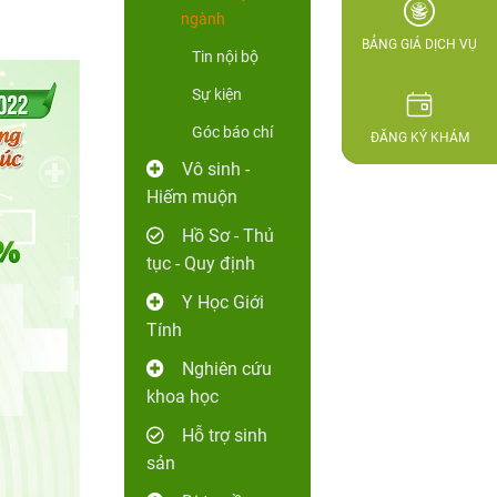
ngành
BẢNG GIÁ DỊCH VỤ
Tin nội bộ
Sự kiện
Góc báo chí
ĐĂNG KÝ KHÁM
Vô sinh -
Hiếm muộn
Hồ Sơ - Thủ
tục - Quy định
Y Học Giới
Tính
Nghiên cứu
khoa học
Hỗ trợ sinh
sản