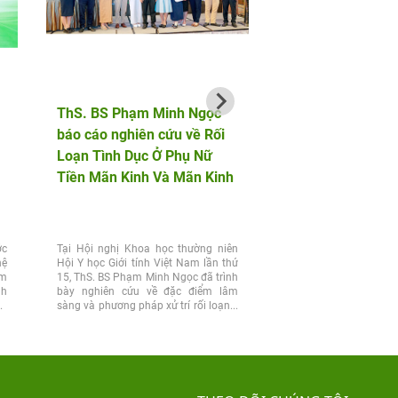
ThS. BS Phạm Minh Ngọc
AF HANOI vinh dự 
báo cáo nghiên cứu về Rối
hành cùng bộ đội b
Loạn Tình Dục Ở Phụ Nữ
phòng trong chuỗi 
Tiền Mãn Kinh Và Mãn Kinh
động tri ân tại Điện
ớc
Tại Hội nghị Khoa học thường niên
Chiều 25/7, nhân kỷ n
hệ
Hội Y học Giới tính Việt Nam lần thứ
Ngày Thương binh 
ệm
15, ThS. BS Phạm Minh Ngọc đã trình
(27/7/1947 – 27/7/2026)
nh
bày nghiên cứu về đặc điểm lâm
Nam học và Hiếm muộn 
vợ
sàng và phương pháp xử trí rối loạn...
dự đồng hành cùng Đoà
của Đảng ủy, Bộ...