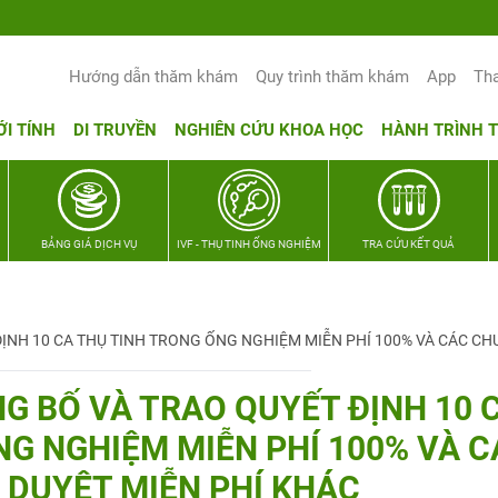
Hướng dẫn thăm khám
Quy trình thăm khám
App
Th
ỚI TÍNH
DI TRUYỀN
NGHIÊN CỨU KHOA HỌC
HÀNH TRÌNH 
BẢNG GIÁ DỊCH VỤ
IVF - THỤ TINH ỐNG NGHIỆM
TRA CỨU KẾT QUẢ
ỊNH 10 CA THỤ TINH TRONG ỐNG NGHIỆM MIỄN PHÍ 100% VÀ CÁC CH
G BỐ VÀ TRAO QUYẾT ĐỊNH 10 
NG NGHIỆM MIỄN PHÍ 100% VÀ C
 DUYỆT MIỄN PHÍ KHÁC