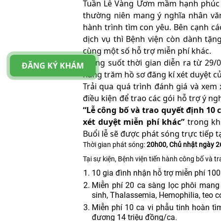
Tuần Lễ Vàng Ươm mầm hạnh phúc d
thường niên mang ý nghĩa nhân vă
hành trình tìm con yêu. Bên cạnh cá
dịch vụ thì Bệnh viện còn dành tặn
cùng một số hỗ trợ miễn phí khác.
Trong suốt thời gian diễn ra từ 2
ĐĂNG KÝ KHÁM
hàng trăm hồ sơ đăng kí xét duyệt củ
Trải qua quá trình đánh giá và xe
điều kiện để trao các gói hỗ trợ ý 
“Lễ công bố và trao quyết định 10
xét duyệt miễn phí khác”
trong kh
Buổi lễ sẽ được phát sóng trực tiếp 
Thời gian phát sóng:
20h00, Chủ nhật ngày 
Tại sự kiện, Bệnh viện tiến hành công bố và tr
10 gia đình nhận hỗ trợ miễn phí 100
Miễn phí 20 ca sàng lọc phôi mang
sinh, Thalassemia, Hemophilia, teo c
Miễn phí 10 ca vi phẫu tinh hoàn tì
đương 14 triệu đồng/ca.