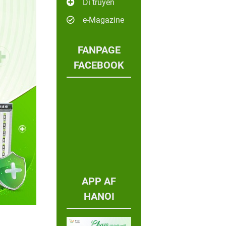
Di truyền
e-Magazine
FANPAGE
FACEBOOK
APP AF
HANOI