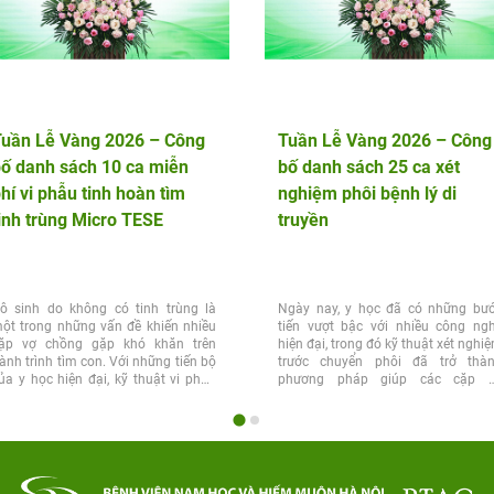
Tuần Lễ Vàng 2026 – Công
Tuần Lễ Vàng 2026 – Công
ố danh sách 10 ca miễn
bố danh sách 25 ca xét
hí vi phẫu tinh hoàn tìm
nghiệm phôi bệnh lý di
inh trùng Micro TESE
truyền
ô sinh do không có tinh trùng là
Ngày nay, y học đã có những bư
ột trong những vấn đề khiến nhiều
tiến vượt bậc với nhiều công ng
ặp vợ chồng gặp khó khăn trên
hiện đại, trong đó kỹ thuật xét nghi
ành trình tìm con. Với những tiến bộ
trước chuyển phôi đã trở thà
ủa y học hiện đại, kỹ thuật vi phẫu
phương pháp giúp các cặp 
inh...
chồng...