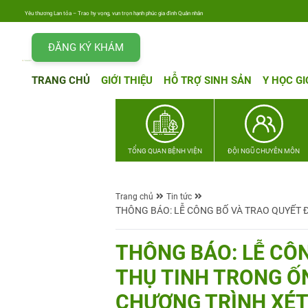
Yêu thương Lan tỏa – Trao hy vọng, vun trọn hạnh phúc gia đình Quân nhân
ĐĂNG KÝ KHÁM
TRANG CHỦ
GIỚI THIỆU
HỖ TRỢ SINH SẢN
Y HỌC GI
TỔNG QUAN BỆNH VIỆN
ĐỘI NGŨ CHUYÊN MÔN
Trang chủ
Tin tức
THÔNG BÁO: LỄ CÔNG BỐ VÀ TRAO QUYẾT Đ
THÔNG BÁO: LỄ CÔN
THỤ TINH TRONG Ố
CHƯƠNG TRÌNH XÉT