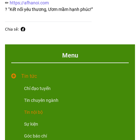
✏
https://afhanoi.com
?️ “Kết nối yêu thương, Ươm mầm hạnh phúc!”
Chia sẻ:
Menu
Tin tức
Chỉ đạo tuyến
Tin chuyên ngành
Tin nội bộ
Sự kiện
Góc báo chí