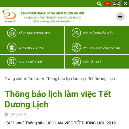
Yêu
thương
Lan
tỏa
–
TỔNG QUAN BỆNH VIỆN
ĐỘI NGŨ CHUYÊN MÔN
Trao
hy
BẢNG GIÁ DỊCH VỤ
IVF - THỤ TINH ỐNG NGHIỆM
vọng,
vun
TRA CỨU KẾT QUẢ
GÓC BÁO CHÍ
trọn
hạnh
Trang chủ
Tin tức
Thông báo lịch làm việc Tết Dương Lịch
phúc
gia
Thông báo lịch làm việc Tết
đình
Dương Lịch
Quân
nhân
13/12/2018
‼[AFHanoi] Thông báo LỊCH LÀM VIỆC TẾT DƯƠNG LỊCH 2019
——————-