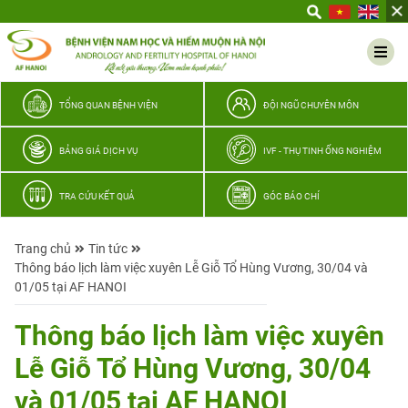
Yêu
thương
Lan
tỏa
–
TỔNG QUAN BỆNH VIỆN
ĐỘI NGŨ CHUYÊN MÔN
Trao
hy
BẢNG GIÁ DỊCH VỤ
IVF - THỤ TINH ỐNG NGHIỆM
vọng,
vun
TRA CỨU KẾT QUẢ
GÓC BÁO CHÍ
trọn
hạnh
Trang chủ
Tin tức
phúc
Thông báo lịch làm việc xuyên Lễ Giỗ Tổ Hùng Vương, 30/04 và
gia
01/05 tại AF HANOI
đình
Quân
Thông báo lịch làm việc xuyên
nhân
Lễ Giỗ Tổ Hùng Vương, 30/04
và 01/05 tại AF HANOI