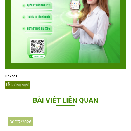
Từ khóa:
Lễ không nghỉ
BÀI VIẾT LIÊN QUAN
30/07/2026
3