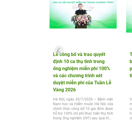
Lễ công bố và trao quyết
định 10 ca thụ tinh trong
b
ống nghiệm miễn phí 100%
p
và các chương trình xét
t
duyệt miễn phí của Tuần Lễ
Vàng 2026
Hà Nội, ngày 30/7/2026 – Bệnh viện
V
Nam học và Hiếm muộn Hà Nội vừa
m
chính thức công bố 10 gia đình được
c
hỗ trợ 100% chi phí thực hiện thụ tinh
h
trong ống nghiệm (IVF) sau quá trình
c
xét...
t