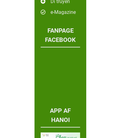
Di truyền
e-Magazine
FANPAGE
FACEBOOK
APP AF
HANOI