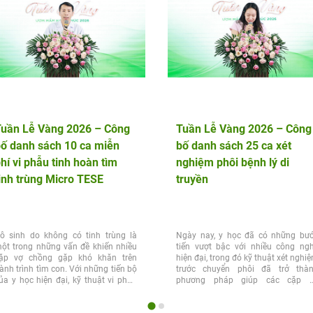
Tuần Lễ Vàng 2026 – Công
Tuần Lễ Vàng 2026 – Công
ố danh sách 10 ca miễn
bố danh sách 25 ca xét
hí vi phẫu tinh hoàn tìm
nghiệm phôi bệnh lý di
inh trùng Micro TESE
truyền
ô sinh do không có tinh trùng là
Ngày nay, y học đã có những bư
ột trong những vấn đề khiến nhiều
tiến vượt bậc với nhiều công ng
ặp vợ chồng gặp khó khăn trên
hiện đại, trong đó kỹ thuật xét nghi
ành trình tìm con. Với những tiến bộ
trước chuyển phôi đã trở thà
ủa y học hiện đại, kỹ thuật vi phẫu
phương pháp giúp các cặp 
inh...
chồng...