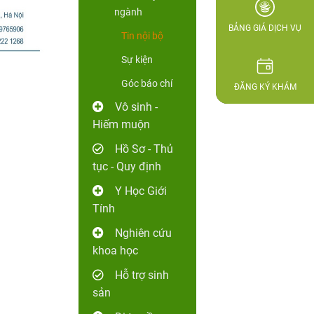
ngành
BẢNG GIÁ DỊCH VỤ
Tin nội bộ
Sự kiện
Góc báo chí
ĐĂNG KÝ KHÁM
Vô sinh -
Hiếm muộn
Hồ Sơ - Thủ
tục - Quy định
Y Học Giới
Tính
Nghiên cứu
khoa học
Hỗ trợ sinh
sản