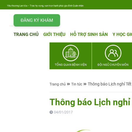
Yêu thương Lan tỏa – Trao hy vọng, vun trọn hạnh phúc gia đình Quân nhân
ĐĂNG KÝ KHÁM
TRANG CHỦ
GIỚI THIỆU
HỖ TRỢ SINH SẢN
Y HỌC GI
TỔNG QUAN BỆNH VIỆN
ĐỘI NGŨ CHUYÊN MÔN
Thông báo Lịch nghỉ Tế
Trang chủ
Tin tức
Thông báo Lịch nghỉ
04/01/2017