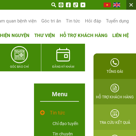
am quan bệnh viện
Góc tri ân
Tin tức
Hỏi đáp
Tuyển dụng
THIỆN NGUYỆN
THƯ VIỆN
HỖ TRỢ KHÁCH HÀNG
LIÊN HỆ
GÓC BÁO CHÍ
ĐĂNG KÝ KHÁM
TỔNG ĐÀI
Menu
HỖ TRỢ KHÁCH HÀNG
Tin tức
TRA CỨU KẾT QUẢ
Chỉ đạo tuyến
Tin chuyên