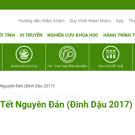
Hướng dẫn thăm khám
Quy trình thăm khám
App
Th
ỚI TÍNH
DI TRUYỀN
NGHIÊN CỨU KHOA HỌC
HÀNH TRÌNH 
BẢNG GIÁ DỊCH VỤ
IVF - THỤ TINH ỐNG NGHIỆM
TRA CỨU KẾT QUẢ
t Nguyên Đán (Đinh Dậu 2017)
 Tết Nguyên Đán (Đinh Dậu 2017)