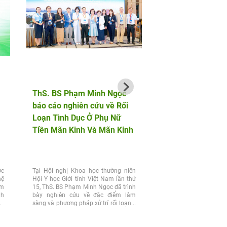
ThS. BS Phạm Minh Ngọc
AF HANOI vinh dự 
báo cáo nghiên cứu về Rối
hành cùng bộ đội b
Loạn Tình Dục Ở Phụ Nữ
phòng trong chuỗi 
Tiền Mãn Kinh Và Mãn Kinh
động tri ân tại Điện
ớc
Tại Hội nghị Khoa học thường niên
Chiều 25/7, nhân kỷ n
hệ
Hội Y học Giới tính Việt Nam lần thứ
Ngày Thương binh 
ệm
15, ThS. BS Phạm Minh Ngọc đã trình
(27/7/1947 – 27/7/2026)
nh
bày nghiên cứu về đặc điểm lâm
Nam học và Hiếm muộn 
vợ
sàng và phương pháp xử trí rối loạn...
dự đồng hành cùng Đoà
của Đảng ủy, Bộ...