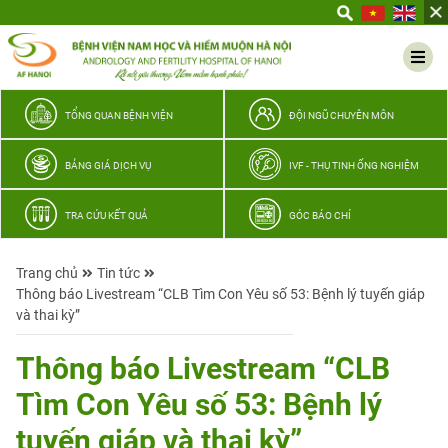
Yêu
thương
Lan
tỏa
–
TỔNG QUAN BỆNH VIỆN
ĐỘI NGŨ CHUYÊN MÔN
Trao
hy
BẢNG GIÁ DỊCH VỤ
IVF - THỤ TINH ỐNG NGHIỆM
vọng,
vun
TRA CỨU KẾT QUẢ
GÓC BÁO CHÍ
trọn
hạnh
Trang chủ
Tin tức
phúc
Thông báo Livestream “CLB Tìm Con Yêu số 53: Bệnh lý tuyến giáp
gia
và thai kỳ”
đình
Quân
Thông báo Livestream “CLB
nhân
Tìm Con Yêu số 53: Bệnh lý
tuyến giáp và thai kỳ”