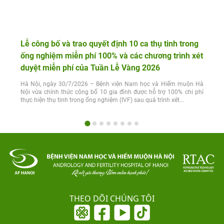
Lễ công bố và trao quyết định 10 ca thụ tinh trong
ống nghiệm miễn phí 100% và các chương trình xét
duyệt miễn phí của Tuần Lễ Vàng 2026
Hà Nội, ngày 30/7/2026 – Bệnh viện Nam học và Hiếm muộn Hà
Nội vừa chính thức công bố 10 gia đình được hỗ trợ 100% chi phí
thực hiện thụ tinh trong ống nghiệm (IVF) sau quá trình xét...
THEO DÕI CHÚNG TÔI