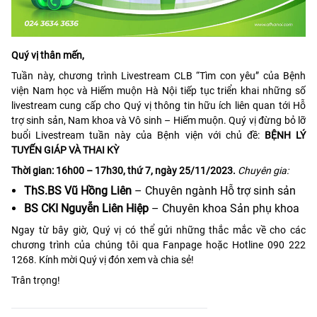
Quý vị thân mến,
Tuần này, chương trình Livestream CLB “Tìm con yêu” của Bệnh
viện Nam học và Hiếm muộn Hà Nội tiếp tục triển khai những số
livestream cung cấp cho Quý vị thông tin hữu ích liên quan tới Hỗ
trợ sinh sản, Nam khoa và Vô sinh – Hiếm muộn. Quý vị đừng bỏ lỡ
buổi Livestream tuần này của Bệnh viện với chủ đề:
BỆNH LÝ
TUYẾN GIÁP VÀ THAI KỲ
Thời gian: 16h00 – 17h30, thứ 7, ngày 25/11/2023.
Chuyên gia:
ThS.BS Vũ Hồng Liên
– Chuyên ngành Hỗ trợ sinh sản
BS CKI Nguyễn Liên Hiệp
– Chuyên khoa Sản phụ khoa
Ngay từ bây giờ, Quý vị có thể gửi những thắc mắc về cho các
chương trình của chúng tôi qua Fanpage hoặc Hotline 090 222
1268. Kính mời Quý vị đón xem và chia sẻ!
Trân trọng!