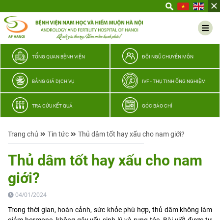
Yêu
thương
Lan
tỏa
–
TỔNG QUAN BỆNH VIỆN
ĐỘI NGŨ CHUYÊN MÔN
Trao
hy
BẢNG GIÁ DỊCH VỤ
IVF - THỤ TINH ỐNG NGHIỆM
vọng,
vun
TRA CỨU KẾT QUẢ
GÓC BÁO CHÍ
trọn
hạnh
Trang chủ
Tin tức
Thủ dâm tốt hay xấu cho nam giới?
phúc
gia
Thủ dâm tốt hay xấu cho nam
đình
giới?
Quân
nhân
04/01/2024
Trong thời gian, hoàn cảnh, sức khỏe phù hợp, thủ dâm không làm
giảm hormone, không gây yếu sinh lý và rụng tóc. Bài viết được tư