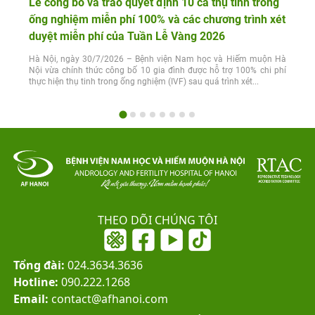
Lễ công bố và trao quyết định 10 ca thụ tinh trong
ống nghiệm miễn phí 100% và các chương trình xét
duyệt miễn phí của Tuần Lễ Vàng 2026
Hà Nội, ngày 30/7/2026 – Bệnh viện Nam học và Hiếm muộn Hà
Nội vừa chính thức công bố 10 gia đình được hỗ trợ 100% chi phí
thực hiện thụ tinh trong ống nghiệm (IVF) sau quá trình xét...
THEO DÕI CHÚNG TÔI
Tổng đài:
024.3634.3636
Hotline:
090.222.1268
Email:
contact@afhanoi.com