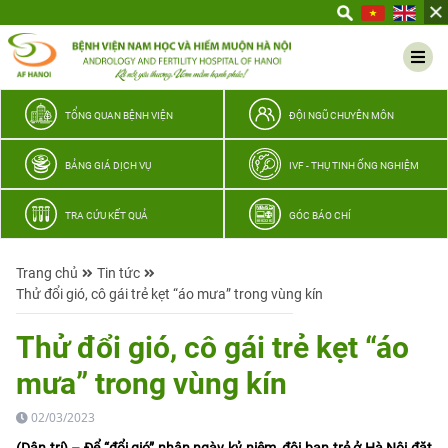
Yêu
thương
Lan
tỏa
–
TỔNG QUAN BỆNH VIỆN
ĐỘI NGŨ CHUYÊN MÔN
Trao
hy
BẢNG GIÁ DỊCH VỤ
IVF - THỤ TINH ỐNG NGHIỆM
vọng,
vun
TRA CỨU KẾT QUẢ
GÓC BÁO CHÍ
trọn
hạnh
Trang chủ
Tin tức
phúc
Thử đổi gió, cô gái trẻ kẹt “áo mưa” trong vùng kín
gia
đình
Thử đổi gió, cô gái trẻ kẹt “áo
Quân
mưa” trong vùng kín
nhân
02/03/2023
(Dân trí) – Để “đổi gió” nhân ngày kỷ niệm, đôi bạn trẻ ở Hà Nội đặt