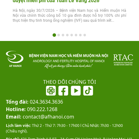
duyệt miễn phí của Tuần Lễ Vàng 2026
Hà Nội, ngày 30/7/2026 – Bệnh viện Nam học và Hiếm muộn Hà
Nội vừa chính thức công bố 10 gia đình được hỗ trợ 100% chi phí
thực hiện thụ tinh trong ống nghiệm (IVF) sau quá trình xét...
THEO DÕI CHÚNG TÔI
Tổng đài:
024.3634.3636
Hotline:
090.222.1268
Email:
contact@afhanoi.com
Lịch làm việc:
Thứ 2 - Thứ 7: 7h30 - 17h00 l Chủ Nhật: 7h30 - 12h00
(Chiều nghỉ).