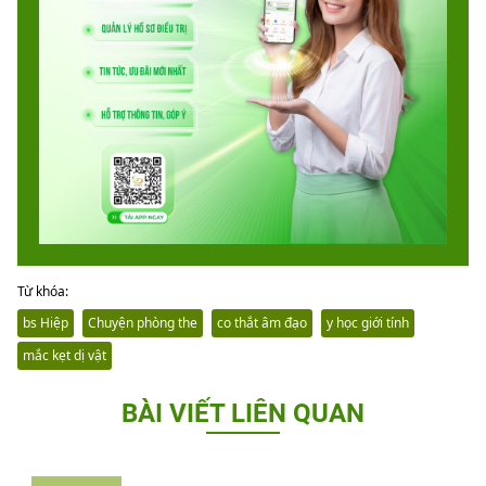
Từ khóa:
bs Hiệp
Chuyện phòng the
co thắt âm đạo
y học giới tính
mắc kẹt dị vật
BÀI VIẾT LIÊN QUAN