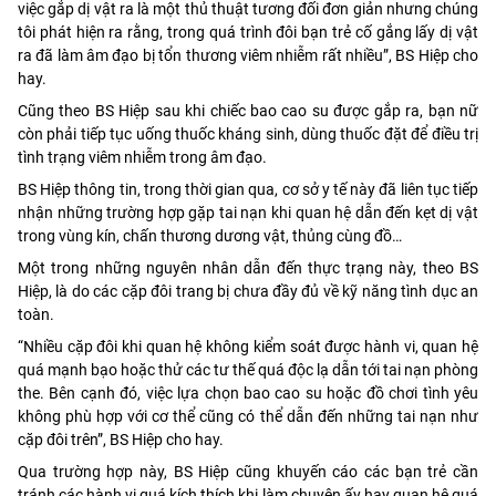
việc gắp dị vật ra là một thủ thuật tương đối đơn giản nhưng chúng
tôi phát hiện ra rằng, trong quá trình đôi bạn trẻ cố gắng lấy dị vật
ra đã làm âm đạo bị tổn thương viêm nhiễm rất nhiều”, BS Hiệp cho
hay.
Cũng theo BS Hiệp sau khi chiếc bao cao su được gắp ra, bạn nữ
còn phải tiếp tục uống thuốc kháng sinh, dùng thuốc đặt để điều trị
tình trạng viêm nhiễm trong âm đạo.
BS Hiệp thông tin, trong thời gian qua, cơ sở y tế này đã liên tục tiếp
nhận những trường hợp gặp tai nạn khi quan hệ dẫn đến kẹt dị vật
trong vùng kín, chấn thương dương vật, thủng cùng đồ…
Một trong những nguyên nhân dẫn đến thực trạng này, theo BS
Hiệp, là do các cặp đôi trang bị chưa đầy đủ về kỹ năng tình dục an
toàn.
“Nhiều cặp đôi khi quan hệ không kiểm soát được hành vi, quan hệ
quá mạnh bạo hoặc thử các tư thế quá độc lạ dẫn tới tai nạn phòng
the. Bên cạnh đó, việc lựa chọn bao cao su hoặc đồ chơi tình yêu
không phù hợp với cơ thể cũng có thể dẫn đến những tai nạn như
cặp đôi trên”, BS Hiệp cho hay.
Qua trường hợp này, BS Hiệp cũng khuyến cáo các bạn trẻ cần
tránh các hành vi quá kích thích khi làm chuyện ấy hay quan hệ quá