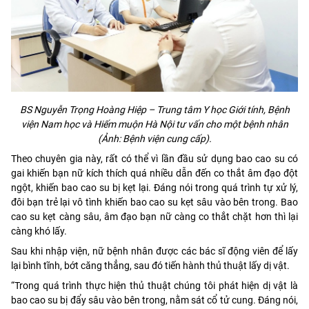
BS Nguyễn Trọng Hoàng Hiệp – Trung tâm Y học Giới tính, Bệnh
viện Nam học và Hiếm muộn Hà Nội tư vấn cho một bệnh nhân
(Ảnh: Bệnh viện cung cấp).
Theo chuyên gia này, rất có thể vì lần đầu sử dụng bao cao su có
gai khiến bạn nữ kích thích quá nhiều dẫn đến co thắt âm đạo đột
ngột, khiến bao cao su bị kẹt lại. Đáng nói trong quá trình tự xử lý,
đôi bạn trẻ lại vô tình khiến bao cao su kẹt sâu vào bên trong. Bao
cao su kẹt càng sâu, âm đạo bạn nữ càng co thắt chặt hơn thì lại
càng khó lấy.
Sau khi nhập viện, nữ bệnh nhân được các bác sĩ động viên để lấy
lại bình tĩnh, bớt căng thẳng, sau đó tiến hành thủ thuật lấy dị vật.
“Trong quá trình thực hiện thủ thuật chúng tôi phát hiện dị vật là
bao cao su bị đẩy sâu vào bên trong, nằm sát cổ tử cung. Đáng nói,