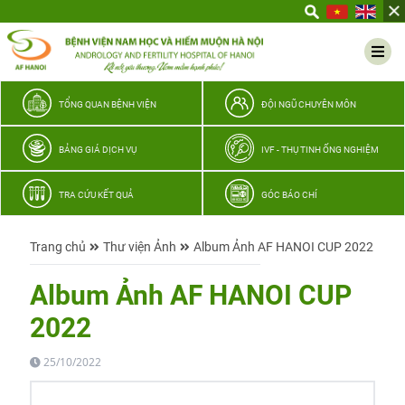
Yêu
thương
Lan
tỏa
–
TỔNG QUAN BỆNH VIỆN
ĐỘI NGŨ CHUYÊN MÔN
Trao
hy
BẢNG GIÁ DỊCH VỤ
IVF - THỤ TINH ỐNG NGHIỆM
vọng,
vun
TRA CỨU KẾT QUẢ
GÓC BÁO CHÍ
trọn
hạnh
Trang chủ
Thư viện Ảnh
Album Ảnh AF HANOI CUP 2022
phúc
gia
Album Ảnh AF HANOI CUP
đình
2022
Quân
nhân
25/10/2022